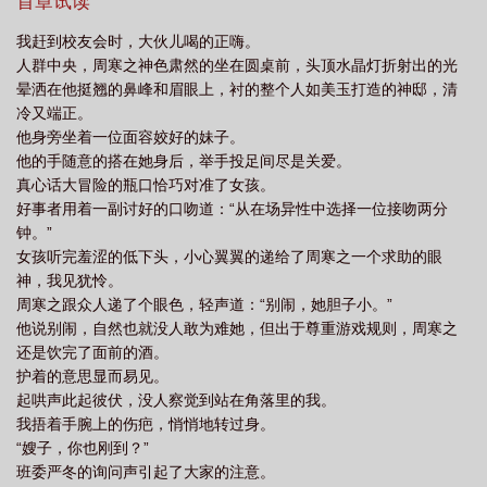
首章试读
到底爱不爱孟南絮
周寒之为什么虐孟南絮
周寒之孟南絮什么时候和好的
周
我赶到校友会时，大伙儿喝的正嗨。
寒孟纾大结局
引火周寒之孟南絮全文免费阅读
引火孟南絮最后跟谁在一起
人群中央，周寒之神色肃然的坐在圆桌前，头顶水晶灯折射出的光
了
引火孟南絮的父母是谁
孟南絮周寒之
孟南絮周寒之引火313
周寒之
晕洒在他挺翘的鼻峰和眉眼上，衬的整个人如美玉打造的神邸，清
冷又端正。
孟南絮引火免费阅读
孟南絮周寒之引火 百度
引火 周寒之孟南絮 阅读
周寒
他身旁坐着一位面容姣好的妹子。
之孟南絮引火
他的手随意的搭在她身后，举手投足间尽是关爱。
真心话大冒险的瓶口恰巧对准了女孩。
好事者用着一副讨好的口吻道：“从在场异性中选择一位接吻两分
钟。”
女孩听完羞涩的低下头，小心翼翼的递给了周寒之一个求助的眼
神，我见犹怜。
周寒之跟众人递了个眼色，轻声道：“别闹，她胆子小。”
他说别闹，自然也就没人敢为难她，但出于尊重游戏规则，周寒之
还是饮完了面前的酒。
护着的意思显而易见。
起哄声此起彼伏，没人察觉到站在角落里的我。
我捂着手腕上的伤疤，悄悄地转过身。
“嫂子，你也刚到？”
班委严冬的询问声引起了大家的注意。