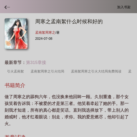
加入书架
周寒之孟南絮什么时候和好的
孟南絮周寒之
/著
2024-07-08
最新章节：
第315章接
引火孟南絮
孟南絮周寒之引火结局
孟南絮周寒之引火大结局免费阅读
孟
南枝周
孟南絮周寒之囡囡是谁
孟南絮为什么离开周寒之
引火孟南絮周寒之
书籍简介
结局
孟南絮周寒之著
周寒之孟南絮囡囡什么关系
孟南絮周寒之引火阅
做了周寒之的舔狗六年，也没换来他回眸一顾。久别重逢，那个女
读
周寒之孟南絮
引火孟南絮周寒之全文免费
周寒之孟南絮结局引火免费阅
孩笑着告诉我：不被爱的才是第三者。他笑着牵起了她的手。那一
读
孟南絮周寒之引火故事梗概
周寒之孟南絮和好是哪章
周寒之孟南絮在一
刻我才知道，所有的真心都是笑话。直到我选择放下，带上别人的
起了吗
引火孟南絮与囡囡什么关系
周寒之孟南絮完整版
孟南絮周寒之引火
婚戒时，他才红着眼说：别走，求你。我的爱意燃尽，他却引起了
火。
免费
周寒之孟南絮全文阅读免费
男主叫周寒女主叫孟妤
周寒之孟南絮引火
结局
引火周寒之孟南絮解除误会
周寒之孟南絮全文免费阅读完整版
周寒之