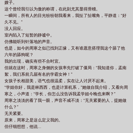
嫂子。
这个曾经我引以为傲的称谓，在此刻尤其显得滑稽。
一瞬间，所有人的目光纷纷朝我看来，我扯了扯嘴角，平静道：“好
久不见。”
没人回应。
室内陷入了短暂的静谧中。
仿佛能听到针落地的声音。
也是，如今的周寒之似已找到正缘，又有谁愿意搭理我这个舔了他
六年的舔狗呢？
我的出现，确实有些不合时宜。
但就在这时，周寒之身侧的女孩率先打破了僵局：“我知道你，孟南
絮，我们系前几届有名的学霸女神！”
女孩子长相甜美，语气也很温柔，实在让人讨厌不起来。
“学姐你好，我是林西西，也是计算机系，”她做自我介绍，又看向周
寒之，小声道：“学长，你怎么没告诉我孟学姐今晚也来啊？”
周寒之淡淡的看了我一眼，声音不咸不淡：“无关紧要的人，提她做
什么？”
无关紧要。
原来，周寒之是这么定义我的。
但仔细想想，他说...