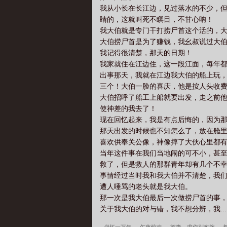
我从小长在长江边，见过落水的不少，
睛的，这就叫死不瞑目，不甘心呐！
我大伯就是专门干打捞尸首这个活的，
大伯捞尸首是为了赚钱，我幺叔说过大
我记得很清楚，那天的日期！
我家就住在江边住，这一段江面，每年
出事那天，我就在江边我大伯的船上玩
三个！大伯一脸的喜庆，他是按人头收
大伯招呼了船工上船就要出发，走之前
使神差的我去了！
现在回忆起来，我是有点后悔的，因为
那天出发的时候也不知怎么了，放在舱
喜欢供奉关公像，神像摔了大伙心里都
当年这件事在我们当地闹的可不小，甚
救了，但是救人的那群青年却有几个不
事情经过当时我和我大伯并不清楚，我
遭人唾骂的老头就是我大伯。
那一次是我大伯最后一次做捞尸首的事
关于我大伯的对与错，我不想分辨，我...