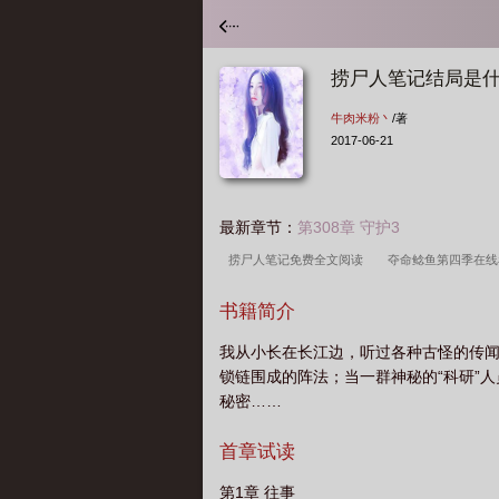
捞尸人笔记结局是
牛肉米粉丶
/著
2017-06-21
最新章节：
第308章 守护3
捞尸人笔记免费全文阅读
夺命鲶鱼第四季在
费阅读
捞尸人笔记 姹紫嫣红开遍
捞尸人笔
书籍简介
记结局是什么
捞尸人笔记姹紫嫣红开遍
捞
我从小长在长江边，听过各种古怪的传
锁链围成的阵法；当一群神秘的“科研”
秘密……
首章试读
第1章 往事