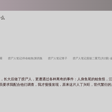
什么
线看
捞尸人笔记|夺命鲶鱼|第四集
捞尸人笔记青子
捞尸人笔记悬疑二重咒(共2册)
记夺命鲶鱼
捞尸人笔记姹紫嫣红
夺命鲶鱼
捞尸人笔记纯洁的小龙
夺命鲶鱼
尸人笔记全集免费阅读
捞尸人笔记全本TXT
捞尸人笔记姹紫嫣红原著
捞尸人笔记
闻，长大后做了捞尸人，更遭遇过各种离奇的事件：人身鱼尾的鲶鱼怪，
人员要求我配合他们调查，我才慢慢发现，原来这片人丁兴旺，世代繁衍