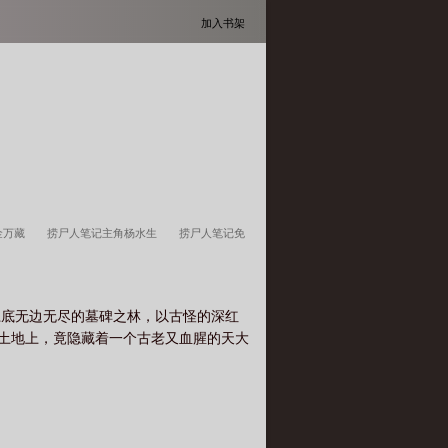
加入书架
 金万藏
捞尸人笔记主角杨水生
捞尸人笔记免
在线看
捞尸人笔记夺命鲶鱼全文阅读
捞尸人笔
全文阅读
江底无边无尽的墓碑之林，以古怪的深红
的土地上，竟隐藏着一个古老又血腥的天大