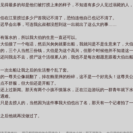
但见得最多的却是他们被打捞上来的样子，不知道有多少人见过溺毙的人
大伯在江里捞过多少尸首我记不清了，恐怕连他自己也记不清了。
伯迟早会出事，可连我幺叔都没想到这一出就出了这么大的事……
都有落水的，所以我大伯的生意一直还可以。
，大伯接了一个电话，然后兴匆匆就要出船，我就问是不是生意来了，大
费的，三个人当然三份钱，大伯是为这个高兴，但那个时候他并不知道这
他还问我去不去，捞尸这个活很累人的，我也不是每次都愿意跟着大伯出
那一次出船让我之后的生活整个乱了套。
里的一尊关公像就翻了，掉在舱里摔的粉碎，这不是一个好兆头！这尊关
有点不舒服，但大伯还是开船了。
至还上过新闻。那天有两个小孩不慎落水，正在江边游玩的一群青年就下
幸遇难。
们只是去捞人的，当然因为这件事我大伯也出了名，那天有一个记者拍了
，之后他就再没做过了。