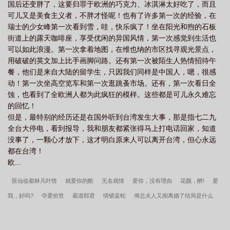
国后还变胖了，这要归罪于欧洲的巧克力、冰淇淋太好吃了，而且
可儿又是美食主义者，不胖才怪呢！也有了许多第一次的经验，在
瑞士的少女峰第一次看到雪，哇，快乐疯了！坐在阳光和煦的石板
街道上的露天咖啡座，享受优闲的异国风情，第一次感觉到生活也
可以如此浪漫。第一次拿着地图，在维也纳的市区找寻观光景点，
用破破的英文加上比手画脚问路。还有第一次被陌生人热情招待午
餐，他们是来自大陆的留学生，只因我们同样是中国人，嗯，很感
动！第一次坐高空览车和第一次逛跳蚤市场。还有，第一次看日全
蚀，也看到了全欧洲人都为此疯狂的模样。这些都是可儿永久难忘
的回忆！
但是，最特别的经历还是在国外听到台湾发生大事，那是指七二九
全台大停电，看到报导，我和朋友都紧张得马上打电话回家，知道
没事了，一颗心才放下，这才明白原来人可以离开台湾，但心永远
都在台湾！
欧...
医仙临都林凡叶惜
就爱你的酷
无名戏情
爱你，没有理由
花颜，醉!
爱
我，好吗?
夺爱前世
霸道郎君
情锁蓝蛇
傅总夫人又闹离婚了结局是什么
情人看招
爱哭冤家
娇女戏夫
娘子，别跑!
暴君狂情
冥王猎爱
花晴，
俏!
男子难缠
丑奴儿与俏佳人
以错相许
穿成兽世娇妻把自己直接上交国家