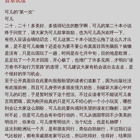
言竟成了她唬弄他的最佳工具，还瞒着他不能“传宗接代”的事，无所
首章试读
电影完整版
狂恋你全文免费阅读笔趣阁
狂恋歌曲原唱
狂恋苦艾黄桃免费
不用其极，刻骨铭心的感情全建筑在谎言之上，费尽心思经营的爱
可儿的“第一次”
恋仍以最糟的方式收场，事情的结局应验了前世无法破除的悲剧，
读
可儿
除非时光倒流，两人爪未发生感情纠葛，否则历史将一再重
二十，二十！多美好、多值得纪念的数字啊，可儿的第二十本小说
终于问世了，请大家为可儿鼓掌鼓励，也为可儿高兴欢呼一下。
有些人应该会嘀咕叨念，可儿这第二十本小说怎么拖了这么久才出
来，是不是可儿偷懒？还是在为要不要公布真面目而伤脑筋？偷懒
是没有，只是出国玩了一趟，时间是在七月中旬，目的地是欧洲，
足足玩了一个月才回国，开心极了，也增广了许多见闻，才明白“读
万卷书不如行万里路”的道理，可儿建议大家有机会该出去走走，是
个很好的学习机会。
至于公开真面目在此要向殷殷盼望的读者们道歉了，因为出版社没
有此项前例，而且可儿身旁许多朋友强力劝告，别破坏大家心中对
可儿的幻想，于是暂时按下这个想法。不过众读者可不能说可儿食
言而肥哦，因为刚开始真的只是可儿不经心的一个小小玩笑，哪想
到会让大家这么期盼，可儿在此要向感到失望的读友们鞠躬，说声
对不起，但是可儿也会有补偿行动的，可儿从德国带回不少美美的
明信片，你来信，可儿便寄明信片，当个纪念，也是礼物啰！
这次到欧洲玩一个月，是和朋友同行，类似自助旅行，不过我们运
气比较好，都有亲戚朋友家可以住，所以吃得好、住得好，结果回