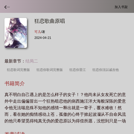
加入书架
狂恋歌曲原唱
可儿
/著
2024-04-21
最新章节：
结局二
狂恋歌词完整版
狂恋你歌词完整版
狂恋你晋江
狂恋你沈以诚吉他
谱
狂恋你全文免费阅读完整版
狂恋法老王
狂恋你百度TXT
狂恋你原
书籍简介
唱
狂恋你沈以诚mp3免费
狂恋你TXT百度
狂恋你TXT
狂恋你沈以
真不明白自己遇上的是怎么样子的女子！？他尚未从女友死亡的意
诚
狂恋海岸
狂恋你免费
狂恋歌词
狂恋吉娜
狂恋大提琴
狂恋原
外中走出偏偏冒出一个狂热暗恋他的病西施汪洋大海般深陈的爱意
唱
狂恋苦艾是什么意思
狂恋万妮达gali歌词
狂恋你txt 百度
狂恋你讲的
令他无法喘息殊不知他的感情一释出就是一辈子，覆水难收！然
是什么
狂恋你甜醋鱼
狂恋原唱是谁
狂恋你沈以诚歌词
狂恋海岸by一
而，看在她的痴情感动上苍，孤傲的心终于掀起波灡从不自命风流
的他只希望觅得纯真无伪的爱恋原以为得偿所愿，没想到只是一场
盒雨
狂恋歌曲
狂恋你沈以诚为什么不能听了
狂恋白鹿范丞丞跨年
狂恋
恶劣的玩笑她不过是个和“梦中人”有着相同面貌的大骗子，甍里的誓
你讲了什么
狂恋苦艾香水什么牌子
狂恋你吉他谱
狂恋万妮达歌词
狂恋