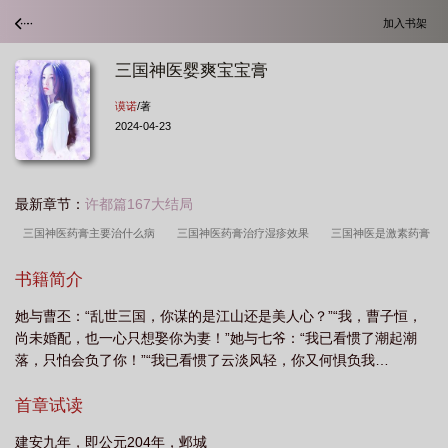
加入书架
三国神医婴爽宝宝膏
谟诺
/著
2024-04-23
最新章节：
许都篇167大结局
三国神医药膏主要治什么病
三国神医药膏治疗湿疹效果
三国神医是激素药膏
吗
三国神医说明书
三国神医抑菌乳膏说明书
三国神医治疗阴道炎吗
三
书籍简介
国神医抑菌膏可以涂私处吗
三国神医药膏主要功效
三国神医抑菌乳膏可以治疗
她与曹丕：“乱世三国，你谋的是江山还是美人心？”“我，曹子恒，
痘痘吗
三国神医抑菌乳膏有什么功效
三国神医抑菌膏的主治功能主治
三国
尚未婚配，也一心只想娶你为妻！”她与七爷：“我已看惯了潮起潮
神医抑菌乳膏可以涂下面吗
三国神医抑菌乳膏孕妇可以用不
三国神医抑菌
落，只怕会负了你！”“我已看惯了云淡风轻，你又何惧负我…
膏
三国神医抑菌乳膏功效
三国神医和金三国神医区别
三国神医痔疮膏主治
首章试读
功能
三国神医鼻通灵喷剂说明书
三国神医抑菌乳膏可以擦脸吗
三国神医宝
宝膏含激素吗
三国神医抑菌乳膏能抹在阴部吗
三国神医抑菌乳膏治疗毛囊炎
建安九年，即公元204年，邺城