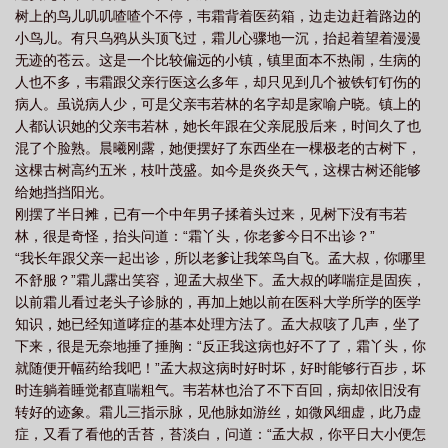
树上的鸟儿叽叽喳喳个不停，韦霜背着医药箱，边走边赶着路边的
吗
三国神医痔疮膏效果怎么样
三国神医有副作用吗
三国神医是正规药膏
小鸟儿。有只乌鸦从头顶飞过，霜儿心骤地一沉，抬起着望着漫漫
吗
三国神医是谁
三国神医抑菌乳膏功能主治
三国神医药膏孕妇可以用
无迹的苍云。这是一个比较偏远的小镇，镇里面本不热闹，生病的
吗
三国神医的功效
三国神医抑菌膏的作用
三国神医痔疮膏
三国神医的
人也不多，韦霜跟父亲行医这么多年，却只见到几个被铁钉钉伤的
病人。虽说病人少，可是父亲韦若林的名字却是家喻户晓。镇上的
主治功能
三国神医抑菌乳膏含激素吗
三国神医抑菌膏的作用与功效
三国神
人都认识她的父亲韦若林，她长年跟在父亲屁股后来，时间久了也
医乳膏的功效
三国神医能治脚气吗
三国神医药膏能治皮肤过敏吗
三国神医
混了个脸熟。晨曦刚露，她便摆好了东西坐在一棵极老的古树下，
软膏起什么作用
三国神医药膏多少钱一盒
三国神医婴爽宝宝膏可以治湿疹
这棵古树高约五米，枝叶茂盛。如今是炎炎天气，这棵古树还能够
给她挡挡阳光。
吗
三国神医鼻通灵喷剂副作用
三国神医抑菌乳膏孕妇能不能用?
三国神医
刚摆了半日摊，已有一个中年男子揉着头过来，见树下没有韦若
鼻通灵
三国神医鼻通灵喷剂效果怎样
三国神医婴爽宝宝膏的功效与作用
三
林，很是奇怪，抬头问道：“霜丫头，你老爹今日不出诊？”
国神医叫什么名字
三国神医抑菌膏说明书
三国神医抑菌乳膏是激素药吗
三
“我长年跟父亲一起出诊，所以老爹让我笨鸟自飞。孟大叔，你哪里
国神医痔疮膏是正规的药吗
不舒服？”霜儿露出笑容，迎孟大叔坐下。孟大叔的哮喘症是固疾，
三国神医宝宝膏的作用与功效
三国神医痔疮膏好使
以前霜儿看过老头子诊脉的，再加上她以前在医科大学所学的医学
吗
三国神医抑菌乳膏主治什么
三国神医都治什么皮肤病
三国神医可以涂下
知识，她已经知道哮症的基本处理方法了。孟大叔咳了几声，坐了
面吗
三国神医抑菌乳膏
三国神医婴爽宝宝膏
三国神医药膏功效
三国神
下来，很是无奈地捶了捶胸：“反正我这病也好不了了，霜丫头，你
医药膏
三国神医灰甲净多少钱一盒
三国神医抑菌乳膏一天用几次
三国神医
就随便开幅药给我吧！”孟大叔这病时好时坏，好时能够行百步，坏
时连躺着睡觉都直喘粗气。韦若林也治了不下百回，病却依旧没有
多少钱一盒
三国神医可以涂脸上吗
三国神医抑菌乳膏治什么
三国神医抑菌
转好的迹象。霜儿三指示脉，见他脉如游丝，如微风细虚，此乃虚
膏是激素药吗
三国神医膏为啥不让卖了
三国神医抑菌乳膏可以涂脸吗
三国
症，又看了看他的舌苔，苔淡白，问道：“孟大叔，你平日大小便怎