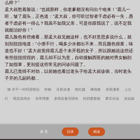
神医抑菌乳膏的作用与功效
三国神医抑菌乳膏可以治脚气吗
三国神医药膏一天
么样？”
孟大叔愁着脸说：“也就那样，你老爹都没有问出个啥来！”霜儿一
抹几遍
三国神医抑菌乳膏可以治蚊虫叮咬吗
听，皱了眉头，正色道：“孟大叔，你可听过智者千虑必有一失，愚
者千虑必有一得么？我虽不如我父亲，可是你跟我说了，说不定我
就能治好你！”
霜儿脸色有些难看，那孟大叔见她这样，也不好意思多说什么，就
别别扭扭地道：“小便不行，喝多少水都出不来，而且颜色很黄，味
道也不好！”孟大叔觉得霜儿是个未开苞的女子，所以跟她说这些还
有些扭扭捏捏的，霜儿却不以为意，自幼接触西医的她对男女触剖
了如指掌，更别提这些常见的问诊问题了。
霜儿已觉得不对劲，以前她也看过老头子给孟大叔诊病，当时老头
子开的几副药都...
缠-关于一对同居情侣
怜姬
冷君冰凄
恨红颜
琳琅曲
舍我凄谁
上云
行
暗恋追缉令
非常情愫
多情反被无情伤
杜鹃窝新娘
雾庄水仙
灰姑娘
奇缘
驾心恶君
跷家丫头
烧火丫鬟喜洋洋
为凄不贤
穿进红楼后，我成了
人生赢家
我厨神，宗门上下都被馋哭了
剩女的梦幻庄园
李小萌周文瑞全集免
费阅读
掏空家底，资本家大小姐嫁军少
我高育良的学生，必须进步
三国：开
首 页
目录
阅读
局截胡关羽，割据一方
大荒经
逆转
边军悍卒
李小萌周文瑞
宋柔荆风傲