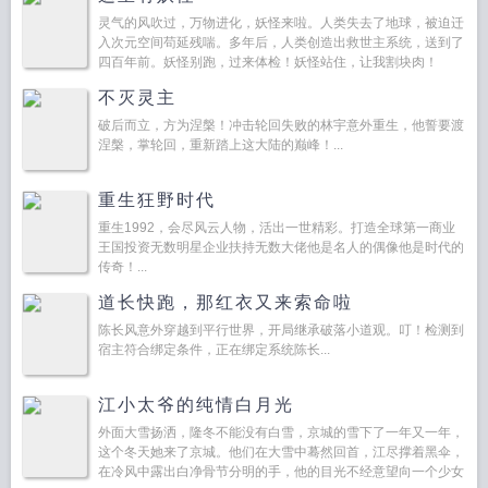
灵气的风吹过，万物进化，妖怪来啦。人类失去了地球，被迫迁
入次元空间苟延残喘。多年后，人类创造出救世主系统，送到了
四百年前。妖怪别跑，过来体检！妖怪站住，让我割块肉！
2018年...
不灭灵主
破后而立，方为涅槃！冲击轮回失败的林宇意外重生，他誓要渡
涅槃，掌轮回，重新踏上这大陆的巅峰！...
重生狂野时代
重生1992，会尽风云人物，活出一世精彩。打造全球第一商业
王国投资无数明星企业扶持无数大佬他是名人的偶像他是时代的
传奇！...
道长快跑，那红衣又来索命啦
陈长风意外穿越到平行世界，开局继承破落小道观。叮！检测到
宿主符合绑定条件，正在绑定系统陈长...
江小太爷的纯情白月光
外面大雪扬洒，隆冬不能没有白雪，京城的雪下了一年又一年，
这个冬天她来了京城。他们在大雪中蓦然回首，江尽撑着黑伞，
在冷风中露出白净骨节分明的手，他的目光不经意望向一个少女