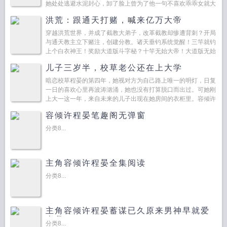
她处处逃避水泥封心，卸了脸上曾为了他一句不喜欢乖乖女就大
胆改变的艳丽妆容，穿上曾经...
洪荒：跟通天打赌，喊来亿万大帝
穿越洪荒世界，并成了截教大弟子，改革截教却惨遭背刺？开局
与通天教主立下赌注，创建分教。诸天垂钓系统觉醒！三竿就钓
上个白衣神王！奖励大道版斗字秘？十竿无始大帝！大道版无始
经？从此，林奇...
儿子三岁半，校草老公还在上大学
暗恋校草程晏的第四年，她视对方为自己路上唯一的明灯，日复
一日的喜欢心里再波涛汹涌，她也没有打算脱口而出过。可她刚
上大一这一年，来自未来的儿子出现在她房间的衣柜里。容倾许
才十八岁却有了一个三岁半的孩子，而且他亲生父亲居然是自己
容倾许程晏笔趣阁无弹窗
暗恋多年...
分类8...
主角容倾许程晏全集阅读
分类8...
主角容倾许程晏蓄谋已久原来男神早就爱
上我
分类8...