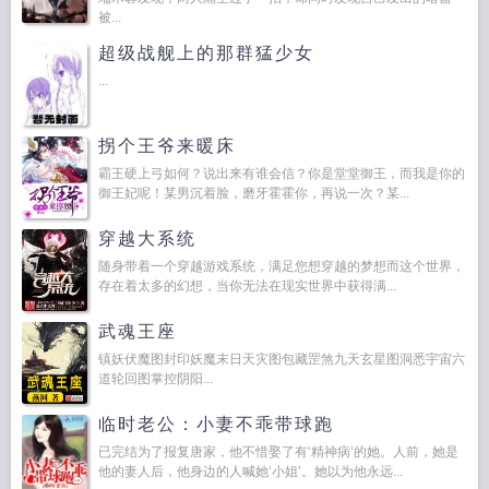
被...
超级战舰上的那群猛少女
...
拐个王爷来暖床
霸王硬上弓如何？说出来有谁会信？你是堂堂御王，而我是你的
御王妃呢！某男沉着脸，磨牙霍霍你，再说一次？某...
穿越大系统
随身带着一个穿越游戏系统，满足您想穿越的梦想而这个世界，
存在着太多的幻想，当你无法在现实世界中获得满...
武魂王座
镇妖伏魔图封印妖魔末日天灾图包藏罡煞九天玄星图洞悉宇宙六
道轮回图掌控阴阳...
临时老公：小妻不乖带球跑
已完结为了报复唐家，他不惜娶了有‘精神病’的她。人前，她是
他的妻人后，他身边的人喊她‘小姐’。她以为他永远...