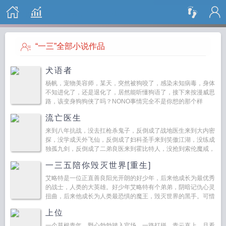
搜 索
“一三”全部小说作品
犬语者
杨帆，宠物美容师，某天，突然被狗咬了，感染未知病毒，身体
不知进化了，还是退化了，居然能听懂狗语了，接下来按漫威思
路，该变身狗狗侠了吗？NONO事情完全不是你想的那个样
子。...
流亡医生
来到八年抗战，没去扛枪杀鬼子，反倒成了战地医生来到大内密
探，没学成天外飞仙，反倒成了妇科圣手来到笑傲江湖，没练成
独孤九剑，反倒成了二弟良医来到霍比特人，没抢到索伦魔戒，
反倒成了随队牧师...
一三五陪你毁灭世界[重生]
艾略特是一位正直善良阳光开朗的好少年，后来他成长为最优秀
的战士，人类的大英雄。好少年艾略特有个弟弟，阴暗记仇心灵
扭曲，后来他成长为人类最恐惧的魔王，毁灭世界的黑手。可惜
艾略特死掉的时候才发现。这真是个悲桑的故事我的弟弟他是...
上位
一个草根青年，野心勃勃踏入官场，一路打拼，青云直上。且看