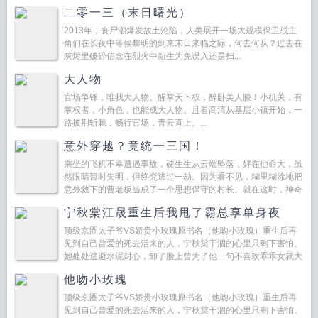
啧，真他么纯。容月卿重生了，这一次她不要...
二零一三（末日曙光）
2013年，丧尸潮爆发故土沦陷，人类展开一场大规模保卫战主
角们在长夜中等候黎明的到来末日来临之际，何去何从？过去在
灰烬里破碎信念在烈火中新生为免误入还是扫...
大人物
官场争锋，唯我大人物。醒掌天下权，醉卧美人膝！小机关，有
掌权者，小角色，也能成大人物。且看高清从基层小镇开始，一
路披荆斩棘，畅行官场，青云直上。...
意外穿越？竟统一三国！
乘坐的飞机不幸遭遇事故，硬生生从云端坠落，好在他命大，虽
然眼睛暂时失明，但终究逃过一劫。因为看不见，糊里糊涂地把
意外救下的曹老板当成了一个思想保守的村长。就在这时，神奇
的超级支教系统突然激活。为了报答曹老板救命之恩并寻求恢复
宁秋棠江晟重生后我甩了霸总享单身夜
视力...
顶级京圈太子爷VS娇贵小玫瑰原书名（他吻小玫瑰）重生后再
见到自己曾爱的死去活来的人，宁秋棠干涸的心里只剩下害怕。
她处处逃避水泥封心，卸了脸上曾为了他一句不喜欢乖乖女就大
胆改变的艳丽妆容，穿上曾经被自己...
他吻小玫瑰
顶级京圈太子爷VS娇贵小玫瑰原书名（他吻小玫瑰）重生后再
见到自己曾爱的死去活来的人，宁秋棠干涸的心里只剩下害怕。