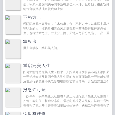
他，积累人脉编织关系网事业有成佳人入怀。且看他，披荆斩棘
畅行官场路功成名就成功上位。...
不朽方士
观阴阳察风水窥天道，方术传承，永生不朽方士，从事医卜星相
等职业的人，擅长看相算命风水堪舆遁甲阵法祭拜鬼神炼丹长
生，也称法术之士。方士分三阶，天地人每阶分九品，一品一重
天。人阶，掌...
掌权者
男儿当掌权，醉卧美人间。...
重启完美人生
如何才能打造完美人生？如果一开始就知道房价会不断上涨如果
一开始就知道互联网会渗入到生活的方方面面如果一开始就知道
后世流行的歌曲小说电影电视剧综艺节目如果一开始就知道这个
世界即将发生的种种事情知道历史的走向九六年的夏天，吴...
报恩许可证
→妖界今日头条禁止无证报恩！禁止无证报恩！禁止无证报恩！
如何才能向良。权威杂志良。最想向他报恩人类良。妖精一号许
哥哥救了我大爷！许哥哥我要给你生猴子！妖精二号许哥哥救了
我二姑！许哥哥我要给你生耗子！妖精三号许哥哥快...
这里有妖怪