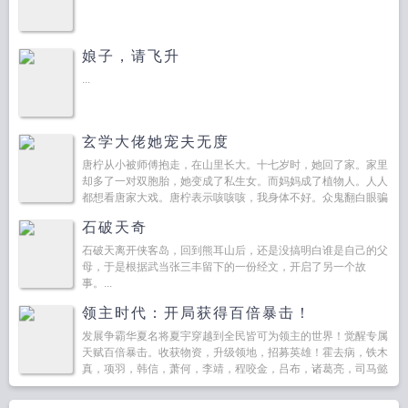
娘子，请飞升
...
玄学大佬她宠夫无度
唐柠从小被师傅抱走，在山里长大。十七岁时，她回了家。家里
却多了一对双胞胎，她变成了私生女。而妈妈成了植物人。人人
都想看唐家大戏。唐柠表示咳咳咳，我身体不好。众鬼翻白眼骗
鬼呢。唐柠面色一冷，你丑到我眼睛了。符纸一出，...
石破天奇
石破天离开侠客岛，回到熊耳山后，还是没搞明白谁是自己的父
母，于是根据武当张三丰留下的一份经文，开启了另一个故
事。...
领主时代：开局获得百倍暴击！
发展争霸华夏名将夏宇穿越到全民皆可为领主的世界！觉醒专属
天赋百倍暴击。收获物资，升级领地，招募英雄！霍去病，铁木
真，项羽，韩信，萧何，李靖，程咬金，吕布，诸葛亮，司马懿
一个个...