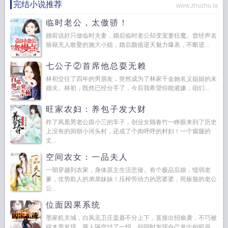
完结小说推荐
www.zhuzhu.la
临时老公，太傲骄！
婚前说好只做临时夫妻，婚后临时老公却变宠妻狂魔。曾经声名
狼籍无人敢娶的施大小姐，婚后颜值逆天魅力爆表，不断逆...
七公子②首席他总耍无赖
林初交往了四年的男朋友，突然成为了林家千金她名义姐姐的未
婚夫。林初，既然已经分手了，今后我希望你能避嫌，咱们...
旺家农妇：养包子发大财
炸了凤凰男老公跟小三的车子，创业女顾春竹一睁眼来到了历史
上没有的闵朝小河头村，还成了个肉呼呼的村妇！一个瘸腿的
丈...
空间农女：一品夫人
一朝穿越到农家，身体原主生活悲催。有个极品后娘，懦弱老
爹，仗势欺人的弟弟妹妹！压榨劳动力的恶婆婆，死板脸的老公
公...
位面因果系统
墨家机关城，白凤见卫庄盖聂不分上下，直接出招偷袭，不巧被
端木蓉发现，两人隔空过了一招，却同时发现自己发出的暗器