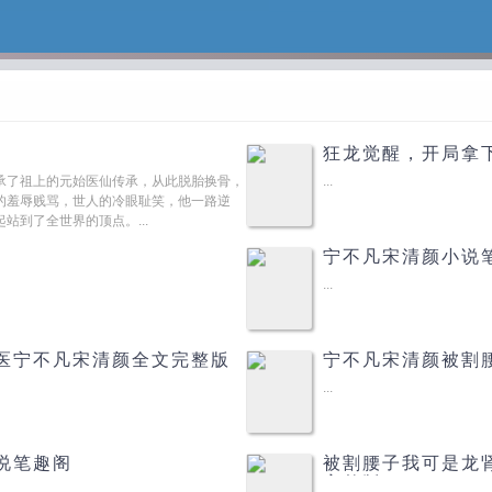
狂龙觉醒，开局拿
承了祖上的元始医仙传承，从此脱胎换骨，
...
的羞辱贱骂，世人的冷眼耻笑，他一路逆
站到了全世界的顶点。...
宁不凡宋清颜小说
...
医宁不凡宋清颜全文完整版
宁不凡宋清颜被割
...
说笔趣阁
被割腰子我可是龙
完整版
...