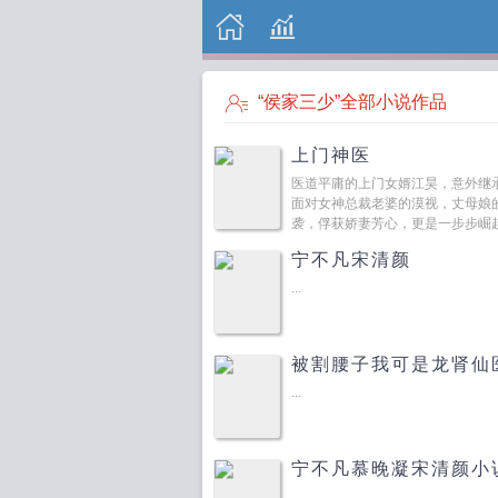
“侯家三少”全部小说作品
上门神医
医道平庸的上门女婿江昊，意外继
面对女神总裁老婆的漠视，丈母娘
袭，俘获娇妻芳心，更是一步步崛起
宁不凡宋清颜
...
被割腰子我可是龙肾仙
...
宁不凡慕晚凝宋清颜小
...