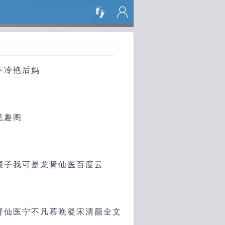
搜 索
下冷艳后妈
笔趣阁
腰子我可是龙肾仙医百度云
肾仙医宁不凡慕晚凝宋清颜全文