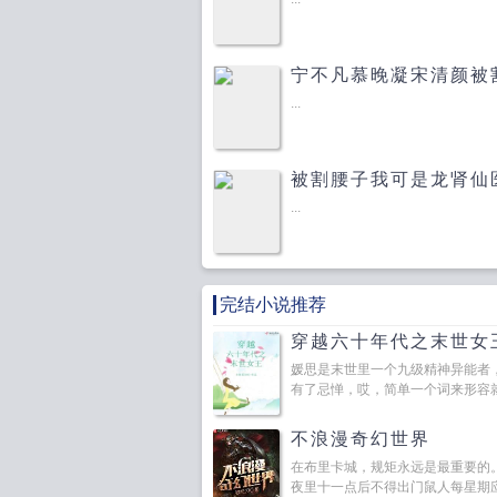
宁不凡慕晚凝宋清颜被
云
...
被割腰子我可是龙肾仙
...
完结小说推荐
穿越六十年代之末世女
媛思是末世里一个九级精神异能者
有了忌惮，哎，简单一个词来形容就是
不浪漫奇幻世界
在布里卡城，规矩永远是最重要的。
夜里十一点后不得出门鼠人每星期应该