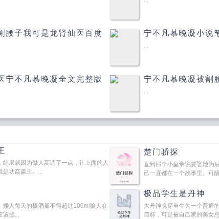
割腰子我可是龙肾仙医百度
宁不凡慕晚凝小说
...
医宁不凡慕晚凝全文完整版
宁不凡慕晚凝被割
...
王
楚门骄探
，结果就因为做人高调了一点，让上面的人
直到那个小皇帝说要娶她为
功高盖主。...
己一直都在一个故事里。可醒悟
极品学生是丹神
矮人每天的摄酒量不得超过100ml狼人在
大丹神魂穿重生为一个普通
接...
目标，可是被自己家的美女总裁