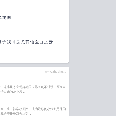
笔趣阁
腰子我可是龙肾仙医百度云
www.zhuzhu.la
后，龙小凤才发现身处的世界有点不对劲。原来自
过来的龙小凤...
的高中生，被学校开除，成为最悠闲小保安是他的
给安排重新去上课...