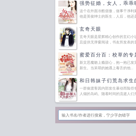
强势征婚，女人，乖乖
这个在外面冷酷倨傲，做事干净利
他是英俊绅士的医生，人后，他还是犯
玄奇天眼
玄奇天眼是星辉精心创作的玄幻小
且提供无弹窗阅读，书友所发表的玄奇
蜜爱百分百：校草的专
新文恶魔吻上瘾甜心，抱一抱已发
新生。当呆萌的她遇上毒舌的他...
和日韩妹子们荒岛求生
一群偷渡客因内部发生暴动而险些
人烟的岛屿。随着时间的流逝人们开始