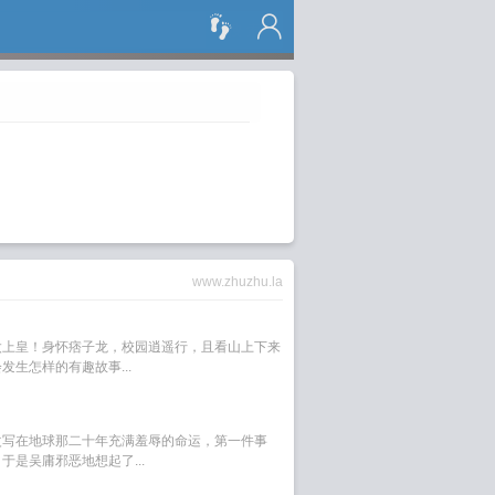
搜 索
www.zhuzhu.la
太上皇！身怀痞子龙，校园逍遥行，且看山上下来
生怎样的有趣故事...
改写在地球那二十年充满羞辱的命运，第一件事
是吴庸邪恶地想起了...