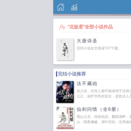
“北徙君”全部小说作品
大唐诗圣
完结小说全文阅读TXT下载...
完结小说推荐
法不藏凶
龙少说，任何人都不能凌驾于法律
公正，保护市民的安全，是执法人员应
仙剑问情（全6册）
蜀山之后，宿命轮回。鄱阳湖畔，
山，暗夜擒贼，湖中历劫，生死相依中