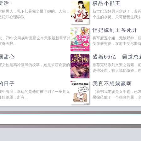
听话！
极品小郡王
索的男人，私下却是完全属于她的。人前，
新世纪五好男人穿越了，爹
罪心理学教...
个生的水灵。只可惜妾生我未生
悍妃嫁到王爷死开
说，79中文网实时更新玄奇天眼最新章节并
将军府五小姐，无娘野种，
天眼...
受亲爹宠爱，在府中受尽欺辱，
属甜心
盛婚66亿，霸道总
宠文他是高冷腹黑的校草，她是呆萌欢脱的
推荐完结系列文安之若素，
说他冷血，有人说他傲娇，也有
的日子
我真不想躺赢啊
丧生海底，幸运的是他们被冲到了一座荒无
（新书我老婆是女学霸，已
绝望，所有...
果徐茫放了一个很臭的屁，老天