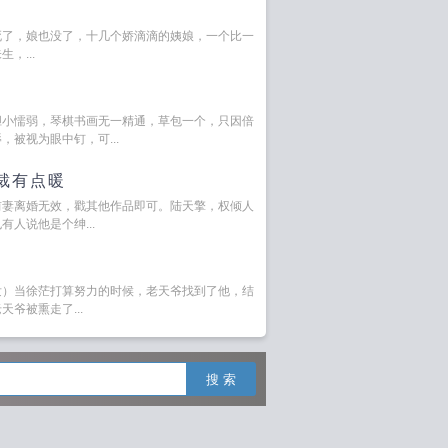
死了，娘也没了，十几个娇滴滴的姨娘，一个比一
，...
胆小懦弱，琴棋书画无一精通，草包一个，只因倍
被视为眼中钉，可...
裁有点暖
前妻离婚无效，戳其他作品即可。陆天擎，权倾人
人说他是个绅...
发）当徐茫打算努力的时候，老天爷找到了他，结
爷被熏走了...
搜 索