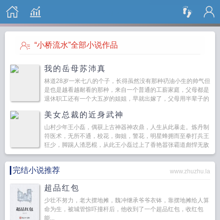
搜 索
“小桥流水”全部小说作品
我的岳母苏沛真
林道28岁一米七八的个子，长得虽然没有那种礽油小生的帅气但
是也是越看越耐看的那种，来自一个普通的工薪家庭，父母都是
退休职工还有一个大五岁的姐姐，早就出嫁了，父母用半辈子的
积蓄给林道付了个首付买了套房子，任务算完成了，林道自己算
美女总裁的近身武神
努力大...
山村少年王小磊，偶获上古神器神农鼎，人生从此暴走。炼丹制
符医术，无所不通，校花，御姐，警花，明星蜂拥而至拳打兵王
狂少，脚踢人渣恶棍，从此王小磊过上了香艳嚣张霸道彪悍无敌
的人生。...
完结小说推荐
www.zhuzhu.la
超品红包
少壮不努力，老大摆地摊，魏冲继承爷爷衣钵，靠摆地摊给人算
命为生，被城管惊吓撞杆后，他收到了一个超品红包，收红包
能...