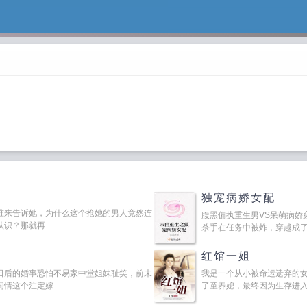
独宠病娇女配
谁来告诉她，为什么这个抢她的男人竟然连
腹黑偏执重生男VS呆萌病娇
？那就再...
杀手在任务中被炸，穿越成了一
红馆一姐
日后的婚事恐怕不易家中堂姐妹耻笑，前未
我是一个从小被命运遗弃的
这个注定嫁...
了童养媳，最终因为生存进入了