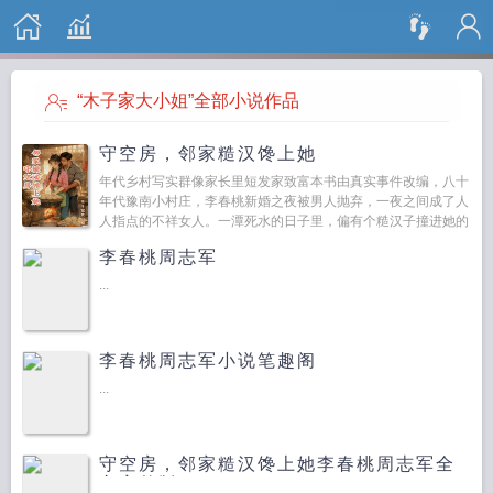
搜 索
“木子家大小姐”全部小说作品
守空房，邻家糙汉馋上她
年代乡村写实群像家长里短发家致富本书由真实事件改编，八十
年代豫南小村庄，李春桃新婚之夜被男人抛弃，一夜之间成了人
人指点的不祥女人。一潭死水的日子里，偏有个糙汉子撞进她的
生活。亲情是绑住手脚的绳，心动是藏不住的火，看...
李春桃周志军
...
李春桃周志军小说笔趣阁
...
守空房，邻家糙汉馋上她李春桃周志军全
文完整版
...