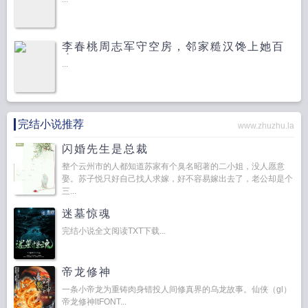
李春桃周志军守空房，邻家糙汉馋上她百
度云
...
完结小说推荐
www.zhuzhu.la
闪婚先生是总裁
整个云州市的人都知道苏家有个臭名昭著的二小姐，没人愿意
娶。苏子悦只好自己找人求嫁，好不容易嫁出去了，老公却是个
三...
迷墓惊魂
完结小说全文阅读TXT下载...
帝龙修神
一条小帝龙为重铸肉身错投人间修真界的乌龙故事。仙侠（gl）
帝龙修神ltFONT...