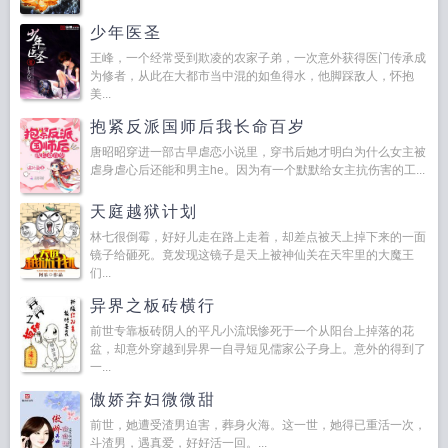
少年医圣
王峰，一个经常受到欺凌的农家子弟，一次意外获得医门传承成
为修者，从此在大都市当中混的如鱼得水，他脚踩敌人，怀抱
美...
抱紧反派国师后我长命百岁
唐昭昭穿进一部古早虐恋小说里，穿书后她才明白为什么女主被
虐身虐心后还能和男主he。因为有一个默默给女主抗伤害的工...
天庭越狱计划
林七很倒霉，好好儿走在路上走着，却差点被天上掉下来的一面
镜子给砸死。竟发现这镜子是天上被神仙关在天牢里的大魔王
们...
异界之板砖横行
前世专靠板砖阴人的平凡小流氓惨死于一个从阳台上掉落的花
盆，却意外穿越到异界一自寻短见儒家公子身上。意外的得到了
一...
傲娇弃妇微微甜
前世，她遭受渣男迫害，葬身火海。这一世，她得已重活一次，
斗渣男，遇真爱，好好活一回。...