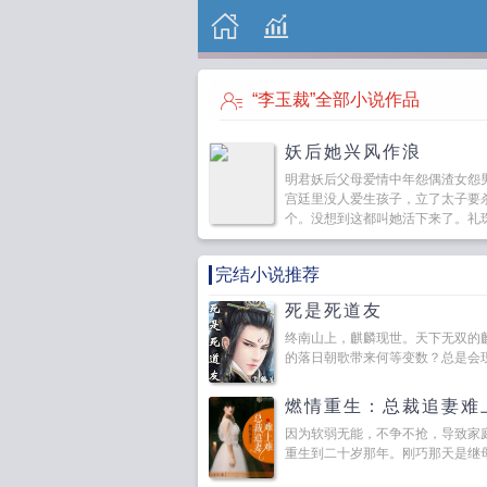
“李玉裁”全部小说作品
妖后她兴风作浪
明君妖后父母爱情中年怨偶渣女怨
宫廷里没人爱生孩子，立了太子要
个。没想到这都叫她活下来了。礼
喝茶溜溜狗，玩...
完结小说推荐
死是死道友
终南山上，麒麟现世。天下无双的
的落日朝歌带来何等变数？总是会现出
燃情重生：总裁追妻难
因为软弱无能，不争不抢，导致家
重生到二十岁那年。刚巧那天是继母与