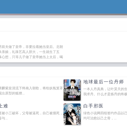
男前夫做了皇帝，非要拉着她当皇后。北朝
杀亲娘，礼珠艺高人胆大，一生就生了五
珠心想，只等儿子做了皇帝她当上太后，喝
地球最后一位丹师
麒麟紫皇清流下终南入朝歌，将给妖氛笼罩
一本人丹真典，让叶昊天的
原型的狐狸...
我求丹。什么才是炼丹的终极奥
上难
白手邪医
庭被小三破坏，父母被逼死，自己被撞死，
绿色小说网四组签约作品以
...
均可治愈以己之骨，...