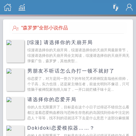
搜 索
“森罗梦”全部小说作品
[综漫] 请选择你的天崩开局
综漫请选择你的天崩开局，综漫请选择你的天崩开局最新章节，
综漫请选择你的天崩开局全文阅读，综漫请选择你的天崩开局无
弹窗广告，森罗梦，其他类型...
男朋友不听话怎么办打一顿不就好了
你恋爱了，对方是同一势力下的年轻咒术师禅院直哉他长得帅，
个子高，实力也强，还是家主继任者，前途光明到不像话，只可
惜脑子被禅院家泡得入味了，一开口就烂橘子味十足...
请选择你的恋爱开局
你的人生无限重开了，目标是在这个小日子过得还不错但怎么看
都泛滥着恋爱狗血桥段与恐怖生存危机的岛国找到你命中注定的
恋人？等等，找不到的话就活不下去是什么意思？这部分麻烦展
开说说！■你咒回开局真假千金in禅院，陷入兄弟拉扯的你无...
Dokidoki恋爱模拟器……？
你的人生无限重开了，目标是在这个小日子过得还不错但怎么看