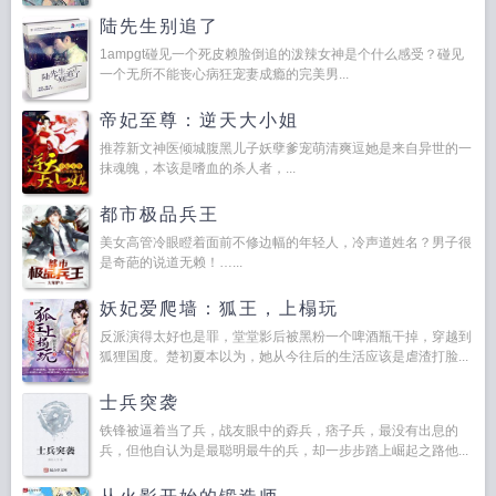
陆先生别追了
1ampgt碰见一个死皮赖脸倒追的泼辣女神是个什么感受？碰见
一个无所不能丧心病狂宠妻成瘾的完美男...
帝妃至尊：逆天大小姐
推荐新文神医倾城腹黑儿子妖孽爹宠萌清爽逗她是来自异世的一
抹魂魄，本该是嗜血的杀人者，...
都市极品兵王
美女高管冷眼瞪着面前不修边幅的年轻人，冷声道姓名？男子很
是奇葩的说道无赖！…...
妖妃爱爬墙：狐王，上榻玩
反派演得太好也是罪，堂堂影后被黑粉一个啤酒瓶干掉，穿越到
狐狸国度。楚初夏本以为，她从今往后的生活应该是虐渣打脸...
士兵突袭
铁锋被逼着当了兵，战友眼中的孬兵，痞子兵，最没有出息的
兵，但他自认为是最聪明最牛的兵，却一步步踏上崛起之路他...