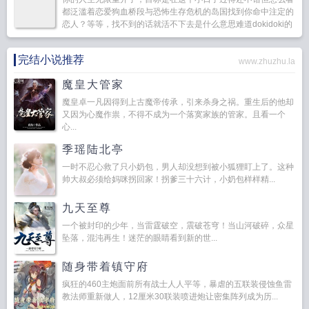
都泛滥着恋爱狗血桥段与恐怖生存危机的岛国找到你命中注定的
恋人？等等，找不到的话就活不下去是什么意思难道dokidoki的
部分是指生存而不是恋爱吗！■你咒回开局真假千...
完结小说推荐
www.zhuzhu.la
魔皇大管家
魔皇卓一凡因得到上古魔帝传承，引来杀身之祸。重生后的他却
又因为心魔作祟，不得不成为一个落寞家族的管家。且看一个
心...
季瑶陆北亭
一时不忍心救了只小奶包，男人却没想到被小狐狸盯上了。这种
帅大叔必须给妈咪拐回家！拐爹三十六计，小奶包样样精...
九天至尊
一个被封印的少年，当雷霆破空，震破苍穹！当山河破碎，众星
坠落，混沌再生！迷茫的眼睛看到新的世...
随身带着镇守府
疯狂的460主炮面前所有战士人人平等，暴虐的五联装侵蚀鱼雷
教法师重新做人，12厘米30联装喷进炮让密集阵列成为历...