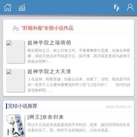
搜 索
“肝能补脸”全部小说作品
超神学院之瑞萌萌
断剑重铸之日，骑士归来之时。手撕饕餮拳打恶魔，征服女神蕾
娜，调戏天使凉冰节操是什么，我不懂，因为我是要成为超神王
的兔女郎啊！...
超神学院之大天渣
人在超神，刚刚穿越，怕被认出来，先匿了。没错，我就是宇宙
第一美男子上古屠神饕餮指挥官小苏飞刀苏玛利！ 别问问就
是强吻鹤熙。...
完结小说推荐
www.zhuzhu.la
[网王]奈奈归来
再过不久就是水源柔最佳的手术时间，想来，她宫间理奈的生命
也要到头了。我，绝对不会把我的心，让给水源柔...