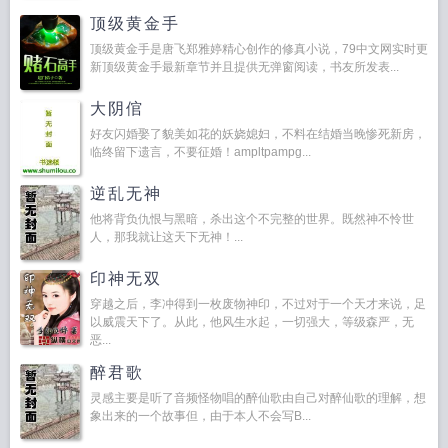
顶级黄金手
顶级黄金手是唐飞郑雅婷精心创作的修真小说，79中文网实时更
新顶级黄金手最新章节并且提供无弹窗阅读，书友所发表...
大阴倌
好友闪婚娶了貌美如花的妖娆媳妇，不料在结婚当晚惨死新房，
临终留下遗言，不要征婚！ampltpampg...
逆乱无神
他将背负仇恨与黑暗，杀出这个不完整的世界。既然神不怜世
人，那我就让这天下无神！...
印神无双
穿越之后，李冲得到一枚废物神印，不过对于一个天才来说，足
以威震天下了。从此，他风生水起，一切强大，等级森严，无
恶...
醉君歌
灵感主要是听了音频怪物唱的醉仙歌由自己对醉仙歌的理解，想
象出来的一个故事但，由于本人不会写B...