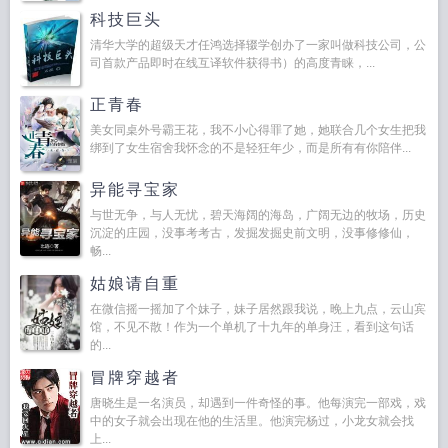
科技巨头
清华大学的超级天才任鸿选择辍学创办了一家叫做科技公司，公
司首款产品即时在线互译软件获得书）的高度青睐，...
正青春
美女同桌外号霸王花，我不小心得罪了她，她联合几个女生把我
绑到了女生宿舍我怀念的不是轻狂年少，而是所有有你陪伴...
异能寻宝家
与世无争，与人无忧，碧天海阔的海岛，广阔无边的牧场，历史
沉淀的庄园，没事考考古，发掘发掘史前文明，没事修修仙，
畅...
姑娘请自重
在微信摇一摇加了个妹子，妹子居然跟我说，晚上九点，云山宾
馆，不见不散！作为一个单机了十九年的单身汪，看到这句话
的...
冒牌穿越者
唐晓生是一名演员，却遇到一件奇怪的事。他每演完一部戏，戏
中的女子就会出现在他的生活里。他演完杨过，小龙女就会找
上...