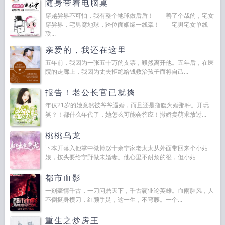
随身带着电脑桌
穿越异界不可怕，我有整个地球做后盾！ 善了个哉的，宅女
穿异界，宅男窝地球，跨位面姻缘一线牵！ 宅男宅女单线
联...
亲爱的，我还在这里
五年前，我因为一张五十万的支票，毅然离开他。五年后，在医
院的走廊上，我因为丈夫拒绝给钱救治孩子而将自己...
报告！老公长官已就擒
年仅21岁的她竟然被爷爷逼婚，而且还是指腹为婚那种。开玩
笑？！都什么年代了，她怎么可能会答应！撒娇卖萌求放过...
桃桃乌龙
下本开落入他掌中微博赵十余宁家老太太从外面带回来个小姑
娘，按头要给宁野做未婚妻。他心里不耐烦的很，但小姑...
都市血影
一刻豪情千古，一刀问鼎天下，千古霸业论英雄。血雨腥风，人
不倒挺身横刀，红颜手足，这一生，不弯腰。一个...
重生之炒房王