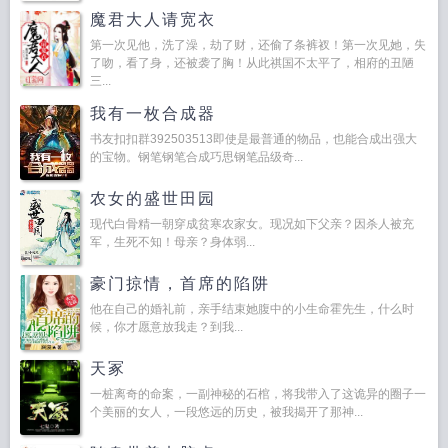
魔君大人请宽衣
第一次见他，洗了澡，劫了财，还偷了条裤衩！第一次见她，失
了吻，看了身，还被袭了胸！从此祺国不太平了，相府的丑陋
三...
我有一枚合成器
书友扣扣群392503513即使是最普通的物品，也能合成出强大
的宝物。钢笔钢笔合成巧思钢笔品级奇...
农女的盛世田园
现代白骨精一朝穿成贫寒农家女。现况如下父亲？因杀人被充
军，生死不知！母亲？身体弱...
豪门掠情，首席的陷阱
他在自己的婚礼前，亲手结束她腹中的小生命霍先生，什么时
候，你才愿意放我走？到我...
天冢
一桩离奇的命案，一副神秘的石棺，将我带入了这诡异的圈子一
个美丽的女人，一段悠远的历史，被我揭开了那神...