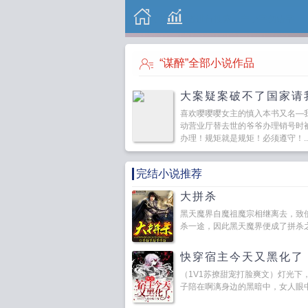
“谋醉”全部小说作品
大案疑案破不了国家请
喜欢嘤嘤嘤女主的慎入本书又名—
动营业厅替去世的爷爷办理销号时
办理！规矩就是规矩！必须遵守！..
完结小说推荐
大拼杀
黑天魔界自魔祖魔宗相继离去，致
杀一途，因此黑天魔界便成了拼杀之界
快穿宿主今天又黑化了
（1V1苏撩甜宠打脸爽文）灯光下
子陪在啊漓身边的黑暗中，女人眼中一