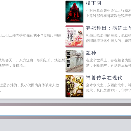
柳下阴
小时候算命先生说我五行缺
上路过那棵树都要跟他说声干爹
弃妃种田：病娇王
但…但…那内裤能先还我不？闭嘴，抱住
祁颜丘抢走他的皇位，他就
然哪能得到这个磨人的小妖精。
噩种
悲能容天下。东方泛白，朝阳初升。淡淡梨
在这个世界上，存在着名为
芒，显得清...
梦，不断惊醒，直到最后精神崩
神兽传承在现代
命运是多舛的，从小便因为身体被亲人放
金木水火土，东西南北中。
.
传承，从此笑傲神州，守护华夏