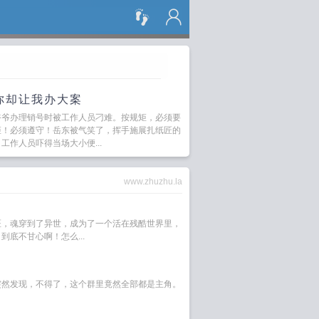
搜 索
你却让我办大案
爷爷办理销号时被工作人员刁难。按规矩，必须要
矩！必须遵守！岳东被气笑了，挥手施展扎纸匠的
作人员吓得当场大小便...
www.zhuzhu.la
医，魂穿到了异世，成为了一个活在残酷世界里，
底不甘心啊！怎么...
突然发现，不得了，这个群里竟然全部都是主角。