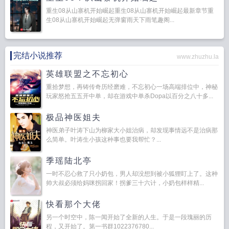
重生08从山寨机开始崛起重生08从山寨机开始崛起最新章节重
生08从山寨机开始崛起无弹窗雨天下雨笔趣阁...
完结小说推荐
www.zhuzhu.la
英雄联盟之不忘初心
重拾梦想，再铸传奇历经磨难，不忘初心一场高端排位中，神秘
玩家怒抢五五开中单，却在游戏中单杀Dopa以百分之八十多...
极品神医姐夫
神医弟子叶涛下山为柳家大小姐治病，却发现事情远不是治病那
么简单。叶涛生小孩这种事也要我帮忙？...
季瑶陆北亭
一时不忍心救了只小奶包，男人却没想到被小狐狸盯上了。这种
帅大叔必须给妈咪拐回家！拐爹三十六计，小奶包样样精...
快看那个大佬
另一个时空中，陈一闻开始了全新的人生。于是一段瑰丽的历
程，又开始了。第一书群1022376780...