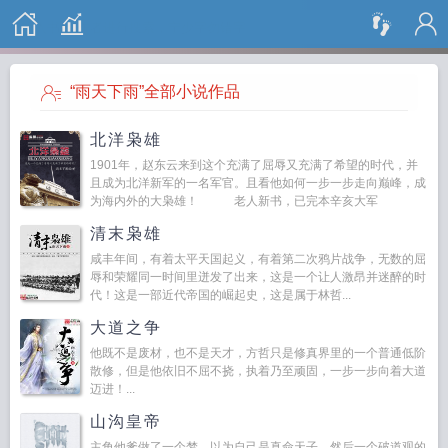
搜 索
“雨天下雨”全部小说作品
北洋枭雄
1901年，赵东云来到这个充满了屈辱又充满了希望的时代，并
且成为北洋新军的一名军官。且看他如何一步一步走向巅峰，成
为海内外的大枭雄！ 老人新书，已完本辛亥大军
阀。 更新与质量双重保重，敬请收藏阅读。读者群号
清末枭雄
3592322...
咸丰年间，有着太平天国起义，有着第二次鸦片战争，无数的屈
辱和荣耀同一时间里迸发了出来，这是一个让人激昂并迷醉的时
代！这是一部近代帝国的崛起史，这是属于林哲...
大道之争
他既不是废材，也不是天才，方哲只是修真界里的一个普通低阶
散修，但是他依旧不屈不挠，执着乃至顽固，一步一步向着大道
迈进！...
山沟皇帝
主角他爹做了一个梦，以为自己是真命天子，然后一个破道观的