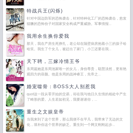
特战兵王(闪烁)
针对中国边防军的恐怖袭击，针对特种化工厂的恐怖袭击，愈发
猖獗的恐怖份子对国家安全构成严重威胁。军事情报...
我用余生换你爱我
那天，我在产房生死挣扎，老公却在隔壁病房抱着小三的孩子哈
哈笑。我生了个女儿，被赶出了家门，小三还要在我...
天下聘，三嫁冷情王爷
东周篇她是东周池家唯一的女儿，身份尊贵，聪慧淡然，更有艳
观四方的容颜。他是东周的战神睿王，先帝之...
婚宠噬骨：BOSS大人别惹我
quot这一段从零开始的交易，却在我与他日久生情的相处中产生
了畸形的爱。人生若如初见，我要谢谢你，...
重生之文娱皇帝
当我来到了这个世界，那么我便不在平凡，我带来了无边的文
化，填补你这个世界的缺乏。重生到一个网文刚刚起步...