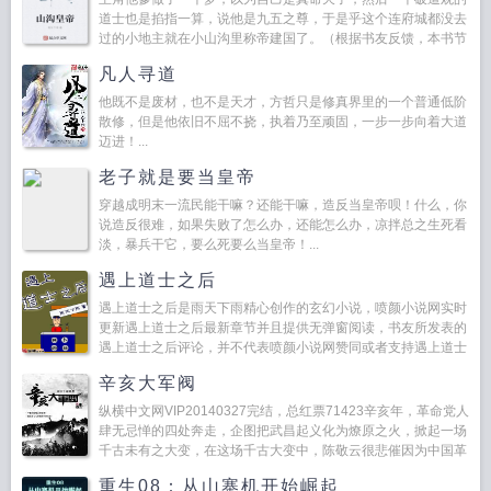
道士也是掐指一算，说他是九五之尊，于是乎这个连府城都没去
过的小地主就在小山沟里称帝建国了。（根据书友反馈，本书节
奏超快，三章就称帝，动不动就倾国之战）欢迎加入VIP群31...
凡人寻道
他既不是废材，也不是天才，方哲只是修真界里的一个普通低阶
散修，但是他依旧不屈不挠，执着乃至顽固，一步一步向着大道
迈进！...
老子就是要当皇帝
穿越成明末一流民能干嘛？还能干嘛，造反当皇帝呗！什么，你
说造反很难，如果失败了怎么办，还能怎么办，凉拌总之生死看
淡，暴兵干它，要么死要么当皇帝！...
遇上道士之后
遇上道士之后是雨天下雨精心创作的玄幻小说，喷颜小说网实时
更新遇上道士之后最新章节并且提供无弹窗阅读，书友所发表的
遇上道士之后评论，并不代表喷颜小说网赞同或者支持遇上道士
之后读者的观点。...
辛亥大军阀
纵横中文网VIP20140327完结，总红票71423辛亥年，革命党人
肆无忌惮的四处奔走，企图把武昌起义化为燎原之火，掀起一场
千古未有之大变，在这场千古大变中，陈敬云很悲催因为中国革
命了，他却是属于被革命的对象！这是一个属于...
重生08：从山寨机开始崛起