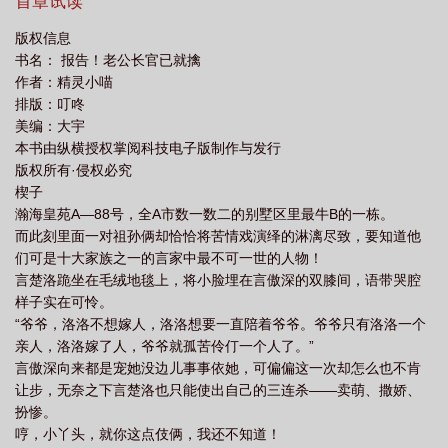
逼被拖去军训的她，却不曾想还有这等福利？OhMyGod，这位空军
首章试读
长官完全就是她的菜嘛！报告！前方12点钟方向发现长官大叔一
版权信息
枚，目标特征：英俊、沉稳、温柔、霸气，目标锁定完毕。
书名： 报告！老公长官已就擒
ReadyGo，猎爱大叔抓捕行动现在启动！某老头暗中偷笑：小丫
作者：精灵小喵
头，姜还是老的辣！
排版：叮咚
美编：大宇
本书由纵横授权掌阅科技电子版制作与发行
版权所有·侵权必究
楔子
瀚海皇苑A—88号，全A市数一数二的别墅区里最牛B的一栋。
而此刻里面一对祖孙俩却恰恰将苦情戏演绎的淋漓尽致，要知道他
们可是十大家族之一的言家中最不可一世的人物！
言楚洛跪坐在毛绒地毯上，将小脸埋在言傲深的双膝间，语带哭腔
样子实在可怜。
“爷爷，洛洛不想嫁人，洛洛想要一直陪着爷爷。爷爷只有洛洛一个
亲人，洛洛嫁了人，爷爷就孤苦伶仃一个人了。”
言傲深向来都是宠她没边儿事事依她，可偏偏这一次却怎么也不肯
让步，无奈之下言楚洛也只能使出自己的三连杀——卖萌、撒娇、
扮惨。
哼，小丫头，就你这点伎俩，我还不知道！