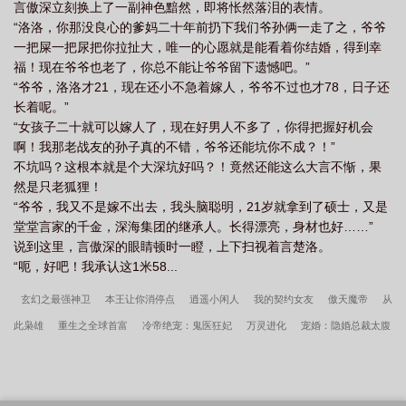
言傲深立刻换上了一副神色黯然，即将怅然落泪的表情。
“洛洛，你那没良心的爹妈二十年前扔下我们爷孙俩一走了之，爷爷
一把屎一把尿把你拉扯大，唯一的心愿就是能看着你结婚，得到幸
福！现在爷爷也老了，你总不能让爷爷留下遗憾吧。”
“爷爷，洛洛才21，现在还小不急着嫁人，爷爷不过也才78，日子还
长着呢。”
“女孩子二十就可以嫁人了，现在好男人不多了，你得把握好机会
啊！我那老战友的孙子真的不错，爷爷还能坑你不成？！”
不坑吗？这根本就是个大深坑好吗？！竟然还能这么大言不惭，果
然是只老狐狸！
“爷爷，我又不是嫁不出去，我头脑聪明，21岁就拿到了硕士，又是
堂堂言家的千金，深海集团的继承人。长得漂亮，身材也好……”
说到这里，言傲深的眼睛顿时一瞪，上下扫视着言楚洛。
“呃，好吧！我承认这1米58...
玄幻之最强神卫
本王让你消停点
逍遥小闲人
我的契约女友
傲天魔帝
从
此枭雄
重生之全球首富
冷帝绝宠：鬼医狂妃
万灵进化
宠婚：隐婚总裁太腹
黑
夫人盼守寡
都市之国术无双
高冷总裁独宠妻
捡到一棵仙灵树
重生之
最强仙王
我就是圣光
透视赌王
全才手札
神级召唤师
都市至尊杀神
李
小萌周文瑞全集免费阅读
掏空家底，资本家大小姐嫁军少
我高育良的学生，必须