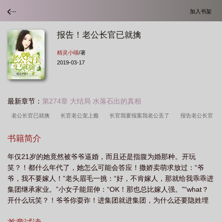
加入书架
报告！老公长官已就擒
精灵小喵
/著
2019-03-17
最新章节：
第274章 大结局 水落石出的真相
老公长官已就擒
长官老公宠上瘾
长官我要报案我老公丢了
报告老公长官
已被擒
我有了免费阅读
报告老公长官已就擒全文免费阅读
报告老公我有了
书籍简介
免费阅读全文
报告
报告老公
老公长官已就擒陆洋言楚洛
长官老公有点
年仅21岁的她竟然被爷爷逼婚，而且还是指腹为婚那种。开玩
儿冷
报告老公长官已就擒
报告老公娇妻已上线
长官老公有点冷全文
笑？！都什么年代了，她怎么可能会答应！撒娇卖萌求放过：“爷
爷，我不要嫁人！”老头眉毛一挑：“好，不肯嫁人，那就给我乖乖进
集团继承家业。”小女子能屈伸：“OK！那也总比嫁人强。”“what？
开什么玩笑？！爷爷你耍诈！进集团就进集团，为什么还要隐姓埋
名做实习生？做实习生也就罢了，为什么还要军训？！本以为是苦