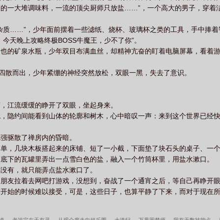
的一大堆调味料，一流的顶尖厨师只放盐……”，一个高大的男子，穿着
杂质……”，少年面前摆着一些滤纸、烧杯、玻璃杯之类的工具，手中捧
今天晚上攻略终极BOSS牛魔王，少不了你”。
也的矿泉水瓶，少年双目布满血丝，却精神亢奋的盯着电脑屏幕，看着游
芒四散而出，少年紧绷的神经突然放松，双眼一黑，失去了意识。
声，江流缓缓的睁开了双眼，坐起身来。
色，隐约间能看到山体的轮廓和树木，心中暗叹一声：来到这个世界已经
勉强驱散了禅房内的昏暗。
简单，几块木板搭起来的床铺、短了一小截，下面垫了块石头的桌子、一
床底下的瓦罐里弄出一点雪白色的盐，融入一个竹筒杯里，用盐水漱口。
都没有，就只能弄点盐水漱口了。
被朋友拉着去网吧打游戏，没想到，奋战了一个通宵之后，等自己再睁开
刚开始的时候难以接受，可是，这些日子，也算平静了下来，而对于现在