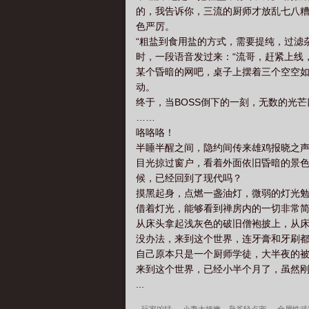
的，我告诉你，三流的厨师才放乱七八糟
溢.QD
色严厉。
“粗盐到食用盐的方式，需要提纯，过滤
时，一段语音发过来：“流哥，赶紧上线，
某个昏暗的网吧，桌子上摆着三个空空如
动。
终于，当BOSS倒下的一刻，无数的光
……
咯咯咯！
半睡半醒之间，隐约间传来雄鸡报晓之
目光掠过窗户，看着外面依旧昏暗的景
候，已经回到了现代吗？
摸黑起身，点燃一盏油灯，微弱的灯光
借着灯光，能够看到禅房内的一切非常
从床头拿起浅灰色的破旧僧袍披上，从
没办法，来到这个世界，连牙膏和牙刷
自己原本只是一个厨师学徒，大半夜的
来到这个世界，已经小半个月了，虽然
...