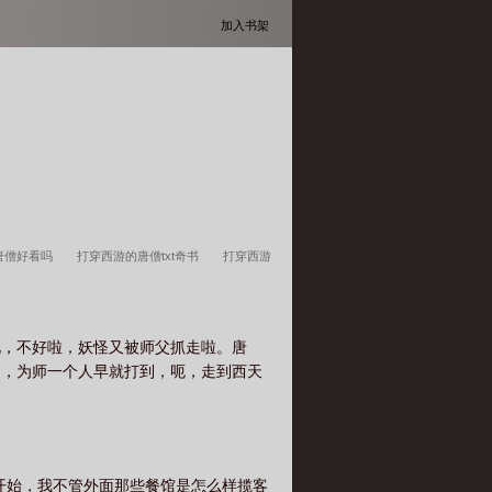
加入书架
唐僧好看吗
打穿西游的唐僧txt奇书
打穿西游
穿西游的唐僧逆流的咸鱼
打穿西游的唐僧奇书
的唐僧txt全文免费阅读
打穿西游的唐僧免费阅
兄，不好啦，妖怪又被师父抓走啦。唐
游的唐僧笔趣阁5200
打穿西游的唐僧最新章节
们，为师一个人早就打到，呃，走到西天
笔趣阁手机版
打穿西游的唐僧是谁
打穿西游
第三中文网
打穿西游的唐僧全文免费
打穿西
读免费完整版
打穿西游的唐僧笔趣阁免费阅读无
打穿西游的唐僧免费阅读
打穿西游的唐僧 涂章
开始，我不管外面那些餐馆是怎么样揽客