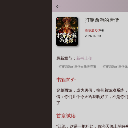
打穿西游的唐僧
涂章溢.QD
/著
2026-02-23
最新章节：
新书上传
打穿西游的唐僧在线无弹窗
打穿西游的唐僧
的唐僧无删减版在线阅读
打穿西游的唐僧全文
书籍简介
网
打穿西游的唐僧免费阅读无弹窗
打穿西游
穿越西游，成为唐僧，携带着游戏系统
读软件
打穿西游的唐僧无错版
打穿西游的
僧：你们几个今天给我听好了，不是你
在线阅读
打穿西游的唐僧最新章节更新
打
了…...
的唐僧无弹窗
打穿西游的唐僧全
打穿西游的
首章试读
游的唐僧免费
打穿西游的唐僧笔趣阁
打穿
弹窗
打穿西游的唐僧全文免费阅读软件
打
“江流，这是一把粗盐，你今天晚上的任