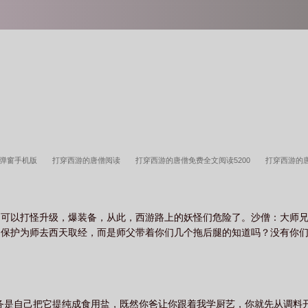
无弹窗手机版
打穿西游的唐僧阅读
打穿西游的唐僧免费全文阅读5200
打穿西游的
在线
打穿西游的唐僧TXT
打穿西游的唐僧在线
打穿西游的唐僧 逆流的咸鱼
打
的唐僧123读书网
打穿西游的唐僧在线阅读免费
打穿西游的唐僧txt八零
打穿西游
，可以打怪升级，爆装备，从此，西游路上的妖怪们危险了。沙僧：大师
唐僧百度百科
打穿西游的唐僧笔趣阁免费阅读
打穿西游的唐僧 聚合中文网
打穿西
们保护为师去西天取经，而是师父带着你们几个拖后腿的知道吗？没有你
穿西游的唐僧女主几个
打穿西游的唐僧精校版
打穿西游的唐僧txt
打穿西游的唐僧
唐僧txt精校版
打穿西游的唐僧叫什么
打穿西游的唐僧最新章节
打穿西游的唐僧
西游的唐僧无删减全文免费阅读
打穿西游的唐僧全文免费阅读
打穿西游的唐僧在线阅
穿西游的唐僧无弹窗最新章节
打穿西游的唐僧全本
打穿西游的唐僧手打无错字版
务是自己把它提纯成食用盐，既然你爸让你跟着我学厨艺，你就先从调料