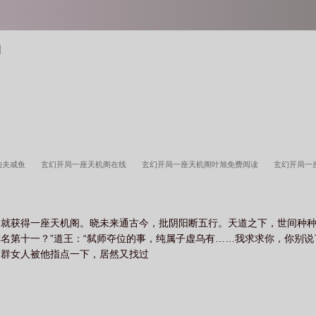
阁
功夫咸鱼
玄幻开局一座天机阁在线
玄幻开局一座天机阁叶旭免费阅读
玄幻开局一
天机阁境界划分
玄幻开局一座天机阁百度百科
玄幻开局一座天机阁修为划分
就获得一座天机阁。晓未来通古今，批阴阳断五行。天道之下，世间种种
名第十一？”道王：“弑师夺位的事，纯属子虚乌有……我求求你，你别说
那群女人被他指点一下，居然又找过