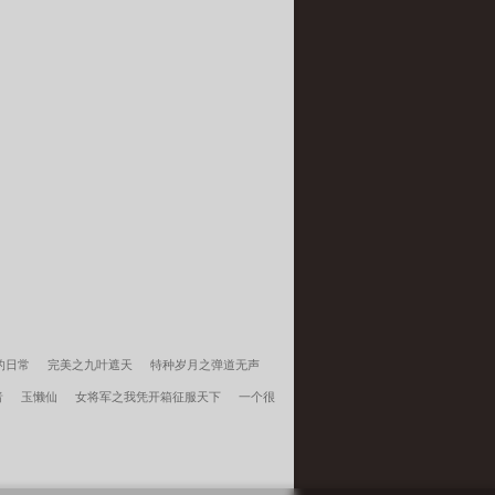
的日常
完美之九叶遮天
特种岁月之弹道无声
者
玉懒仙
女将军之我凭开箱征服天下
一个很
的学生，必须进步
三国：开局截胡关羽，割据一