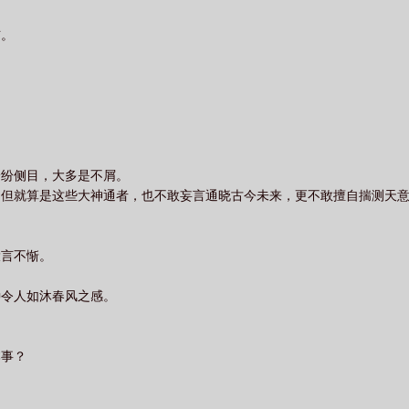
布。
纷纷侧目，大多是不屑。
，但就算是这些大神通者，也不敢妄言通晓古今未来，更不敢擅自揣测天
大言不惭。
种令人如沐春风之感。
本事？