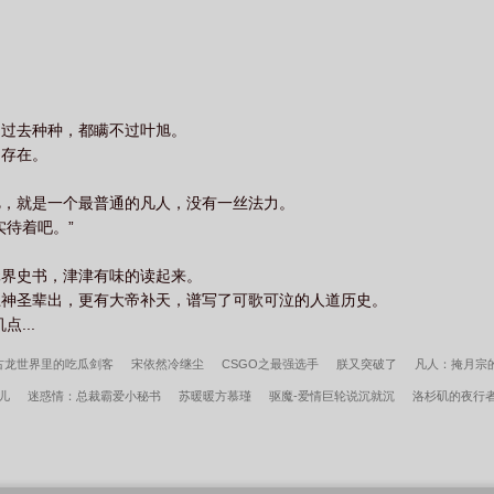
。
，过去种种，都瞒不过叶旭。
的存在。
旭，就是一个最普通的凡人，没有一丝法力。
实待着吧。”
元界史书，津津有味的读起来。
上神圣辈出，更有大帝补天，谱写了可歌可泣的人道历史。
...
古龙世界里的吃瓜剑客
宋依然冷继尘
CSGO之最强选手
朕又突破了
凡人：掩月宗
儿
迷惑情：总裁霸爱小秘书
苏暖暖方慕瑾
驱魔-爱情巨轮说沉就沉
洛杉矶的夜行
明江暮婉完整版
李小萌周文瑞全集免费阅读
掏空家底，资本家大小姐嫁军少
我高育良
宋柔荆风傲骨不寒百度云
瘾少女李小萌周文瑞全文完整版