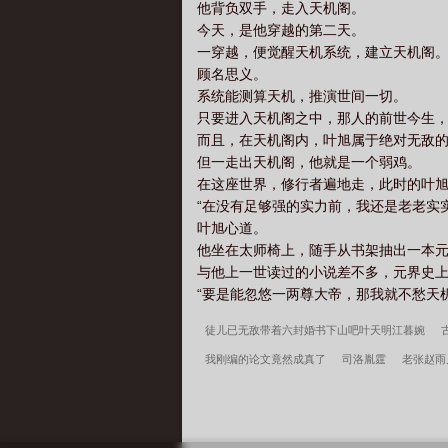
他背负双手，走入天机阁。
今天，是他穿越的第二天。
一穿越，便觉醒天机系统，建立天机阁
顾名思义。
系统能测算天机，推演世间一切。
只要进入天机阁之中，那人的前世今生
而且，在天机阁内，叶旭属于绝对无敌
但一走出天机阁，他就是一个弱鸡。
在这座世界，修行者遍地走，此时的叶
“在没有足够强的实力前，我还是老老实
叶旭心道。
他坐在太师椅上，随手从书架抽出一本
与他上一世读过的小说差不多，元界史
“要是能忽悠一两尊大帝，那我就不愁天机点
徒儿已无敌带着六封婚书下山吧叶天明江暮婉
我刚编的论文竟然成真了
司洛胤霆
老张赵雨
暗很暗的暗卫
暗黑野蛮人降临美漫
主角叶天
方
大荒经
逆转
边军悍卒
李小萌周文瑞