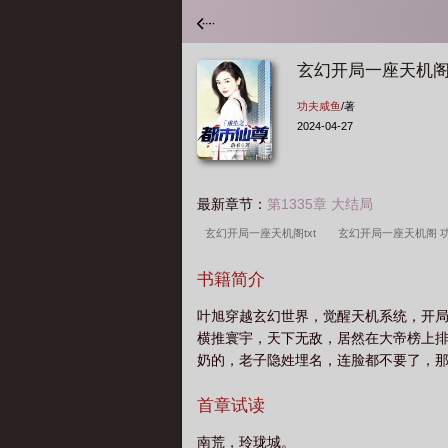
玄幻开局一座天机
功夫咸鱼
/著
2024-04-27
最新章节：
第1335章 大结局
玄幻开局一座天机阁txt
玄幻开局一座天机阁 
主
玄幻开局一座天机阁叶旭
玄幻开局一座
书籍简介
叶旭穿越玄幻世界，觉醒天机系统，开局
横推寰宇，天下无敌，居然在大帝榜上排
奶的，老子隐姓埋名，连脸都不要了，
首章试读
南荒，玲珑城。