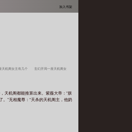
加入书架
座天机阁女主有几个
玄幻开局一座天机阁女
，天机阁都能推算出来。紫薇大帝：“朕
了。”无相魔尊：“天杀的天机阁主，他奶