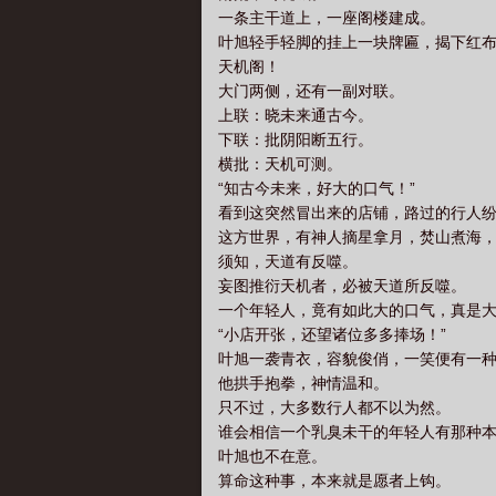
一条主干道上，一座阁楼建成。
叶旭轻手轻脚的挂上一块牌匾，揭下红
天机阁！
大门两侧，还有一副对联。
上联：晓未来通古今。
下联：批阴阳断五行。
横批：天机可测。
“知古今未来，好大的口气！”
看到这突然冒出来的店铺，路过的行人
这方世界，有神人摘星拿月，焚山煮海
须知，天道有反噬。
妄图推衍天机者，必被天道所反噬。
一个年轻人，竟有如此大的口气，真是
“小店开张，还望诸位多多捧场！”
叶旭一袭青衣，容貌俊俏，一笑便有一
他拱手抱拳，神情温和。
只不过，大多数行人都不以为然。
谁会相信一个乳臭未干的年轻人有那种
叶旭也不在意。
算命这种事，本来就是愿者上钩。