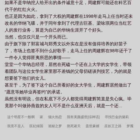
如果不是华纳挖人给开出的条件诚意十足，周建辉可能还在科艺百
代干的红红火火。
也正是因为如此，拿到了大权的周建辉在1998年走马上任当时还未
改名的华纳飞碟，并于同年拿到了代理古巨基、梁咏琪两位当红艺
人的发行业务，算是为自己的华纳生涯开了个好头。
当然，也仅仅只是一个开头而已。
由于旗下除了郭富城与郑秀文以外实在是没有值得培养的好苗子
了，市场上也签不到什么好歌手，走马上任的周建辉在98年还干了
一件令人觉得匪夷所思的事情——
堂堂一个华纳总经理，居然在死磕一个还在上大学的女学生，带领
着团队与这位女学生家里那不差钱的父母切磋谈判技艺，为的就是
想要签下他们的女儿。
甚至于，为了签下这个自己所看好的女大学生，周建辉居然做出了
“愿意等她毕业再签约”的承诺。
虽然没有明说，但在私底下不少人都觉得周建辉简直是失心疯。毕
竟那个叫做孙燕兹的女人可不是什么亚洲天后，就是一个还...
这个明星不一般啊
家
烟火热恋
我有美颜盛世[综神话]
寻找巴金的黛莉
我竟不是人
医妃倾国
诡秘之梦
熬死诸天
盖世豪婿
巫妖王之路
梦魇
之召唤师传奇
誓不低头
重生仙尊在都市
春
我的爷爷叫老肥
我成了随身