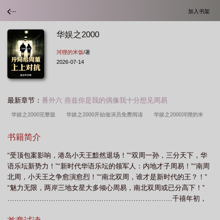
加入书架
华娱之2000
河狸的米饭
/著
2026-07-14
最新章节：
番外六 燕兹你是我的偶像我十分想见周易
华娱之2000完整版
华娱之2000开始做演员免费阅读
华娱之2000河狸的米
饭
华娱之2000txt
华娱之2000精校
华娱之2000txt八零
华娱之2000无防
书籍简介
盗
华娱之2000好看吗
华娱之2000无错
华娱之2000女主有几个
华娱之
“受顶包案影响，港岛小天王黯然退场！”“双周一孙，三分天下，华
2000从神仙姐姐开始
华娱之2000精校版TXT
华娱之2000起点
华娱之2000
语乐坛新势力！”“新时代华语乐坛的领军人：内地才子周易！”“南周
笔趣阁无错版
华娱之2000无错版
华娱之2000免费阅读
华娱之2000精校
北周，小天王之争愈演愈烈！”“南北双周，谁才是新时代的王？！”
版
叫我导演
华娱之2000TXT
华娱之2000笔趣阁无弹窗
华娱之
“魅力无限，两岸三地女星大多倾心周易，南北双周或已分高下！”
………………………………………………………………千禧年初，
2002
华娱之2000百科
华娱之2000txt百度
华娱之2000TXT精校版
华娱
华语乐坛正式开启新一代诸神混战模式。刚学完粤语，与朋友交流
之2000笔趣阁
华娱之2000从演员开始
华娱之2000(无错版)
华娱之2000姐