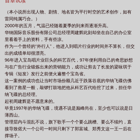
切磋完球技的周易看着手头上这几份由经纪人递给自己的报纸，选
首章试读
姐好
华娱之2000 笔趣阁
华娱之2000百度百科
华娱之2000篱笆好
华娱
择性的忽略了最后一条绯闻，陷入了沉思：自己这算不算是开局给
（本小说所出现人物、剧情、地名皆为平行时空的艺术创作，如有
周董上对抗了？
之2000女主
华娱之2000TXT精校版百度
华娱之2000篱笆好文学
华娱之
雷同纯属巧合。）
2000无弹窗
华娱之2000程好
华娱之2000歌手出道
华娱之2000TXT百
2000年的五月，气温已经随着夏季的到来而逐渐升高。
华纳国际音乐股份有限公司总经理周建辉此刻却坐在自己的办公室
度
华娱之2000txt奇书网
华娱之2000百度
华娱之门
华娱之2000女主角
里看着手上的资料，手有些凉。
是谁
华娱之2000起点中文网
华娱之2000 河狸的米饭
华娱之20003q
华
作为一个曾经的“外行人”，他进入到唱片行业的时间并不算长，但交
娱之2000年开始做演员
华娱之2000贴吧
华娱之2000TXT免费
华娱之2000
出的成绩单却很漂亮。
96年进入宝岛唱片业巨头的科艺百代，97年便利用自己的奇思妙想
有几个女主
与在广告行业锻炼出来的营销能力，成功让剪去了长发的梁咏琪于
专辑《短发》发行之前便火遍整个宝岛省。
这一案例的成功也让当时市场份额几近于跌落谷底的华纳飞碟仿佛
看到了救星一般，敲锣打鼓地把他从科艺百代给挖了过来，担任华
纳飞碟的总经理。
起初周建辉是不愿意来的。
毕竟1997年的华纳飞碟，境遇不说是巅峰尚在，至少也可以说是日
薄西山。
管理层内斗混乱不说，旗下歌手一个个要么跳槽、要么不续约，直
接导致偌大一个公司一时间只剩下了郭富城、郑秀文这一王一后在
撑场子。