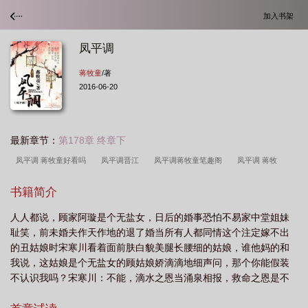
加入书架
凤平调
蒋牧童
/著
2016-06-20
最新章节：
第178章 终章下
凤平调 蒋牧童好看吗
凤平调晋江
凤平调蒋牧童笔趣阁
凤平调 蒋牧
童
凤平调 蒋牧童讲什么
凤平调蒋牧童
凤平调作者蒋牧童
凤平调讲的
书籍简介
什么
凤平调 陆兰茝
凤平调好看吗
凤平调属于什么档次
凤平调最新章
人人都说，顾家阿璇是个无盐女，日后的婚事恐怕不易家中堂姐妹
节哪里看
凤平调 txt
凤平调txt
凤平调全文免费阅读
凤平调大结局是什
耻笑，前未婚夫作天作地的退了婚当所有人都同情这个注定嫁不出
么
凤平调免费全文阅读
凤平调 百度
的丑姑娘时宋寒川看着面前肤白貌美腿长腰细的姑娘，谁他妈的和
我说，这姑娘是个无盐女的顾姑娘娇滴滴地细声问，那个你能假装
不认识我吗？宋寒川：不能，滴水之恩当涌泉相报，救命之恩是不
是该以身相许？顾姑娘立刻搂紧衣裳：可我不想要你报恩呐而顾令