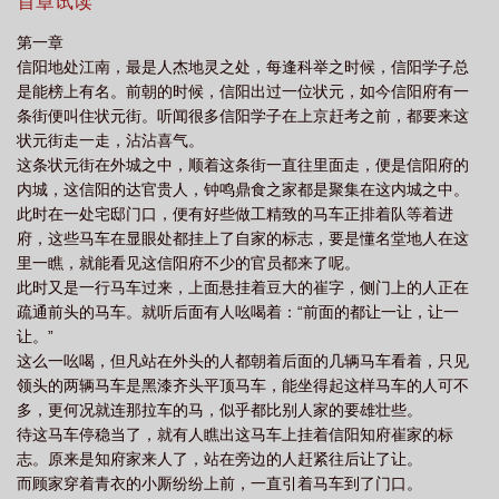
璇还不知，她的人生已是奏响了一曲凤平调这是蒋牧童的专栏哦，
首章试读
包养我啦，包养我啦：
第一章
信阳地处江南，最是人杰地灵之处，每逢科举之时候，信阳学子总
是能榜上有名。前朝的时候，信阳出过一位状元，如今信阳府有一
条街便叫住状元街。听闻很多信阳学子在上京赶考之前，都要来这
状元街走一走，沾沾喜气。
这条状元街在外城之中，顺着这条街一直往里面走，便是信阳府的
内城，这信阳的达官贵人，钟鸣鼎食之家都是聚集在这内城之中。
此时在一处宅邸门口，便有好些做工精致的马车正排着队等着进
府，这些马车在显眼处都挂上了自家的标志，要是懂名堂地人在这
里一瞧，就能看见这信阳府不少的官员都来了呢。
此时又是一行马车过来，上面悬挂着豆大的崔字，侧门上的人正在
疏通前头的马车。就听后面有人吆喝着：“前面的都让一让，让一
让。”
这么一吆喝，但凡站在外头的人都朝着后面的几辆马车看着，只见
领头的两辆马车是黑漆齐头平顶马车，能坐得起这样马车的人可不
多，更何况就连那拉车的马，似乎都比别人家的要雄壮些。
待这马车停稳当了，就有人瞧出这马车上挂着信阳知府崔家的标
志。原来是知府家来人了，站在旁边的人赶紧往后让了让。
而顾家穿着青衣的小厮纷纷上前，一直引着马车到了门口。