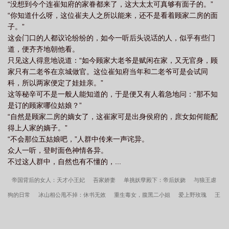
“没想到今个连崔知府的家眷都来了，这大太太可真够有面子的。”
“你知道什么呀，这位崔夫人之所以能来，还不是看着顾家二房的面
子。”
这会门口的人都议论纷纷的，如今一听后头说话的人，似乎有些门
道，便齐齐地朝他看。
只见这人得意地说道：“如今顾家大老爷是赋闲在家，又无官身，顾
家只有二老爷在京城做官。这位崔知府当年和二老爷可是会试同
科，所以两家便定了娃娃亲。”
这等秘辛可不是一般人能知道的，于是便又有人着急地问：“那不知
是订的顾家哪位姑娘？”
“自然是顾家二房的嫡女了，这崔家可是出身侯府的，庶女如何能配
得上人家的嫡子。”
“不会那位五姑娘吧，”人群中传来一声诧异。
众人一听，登时面色神情各异。
不过这人群中，自然也有不懂的，...
帝国背后的女人：天才小王妃
吾家娇妻
单挑妖孽殿下：帝后妖娆
与狼王虐
狗的日常
冰山相公甩不掉：休书无效
重生毒女，腹黑二小姐
爱上野玫瑰
王
爷少惹我：本妃忍你很久了
拍飞上门小三：独疼顽皮小妻子
帝师
凤霸天下：
穿越成废材四小姐
宠妻上天之萌妃要翻墙
追婚99次：鲜妻太撩人
离婚向左再