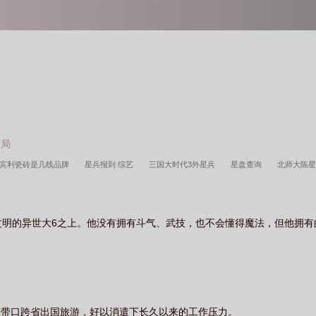
结局
宾利瓷砖是几线品牌
星兵报到 综艺
三国大时代3外星兵
星盘查询
北师大陈
中三星兵
星兵报到第一季免费观看
星兵报到第二季
星兵连
星冰乐
星兵卫
在第几期
星盘测算免费
星兵报到综艺
星兵乐
星兵报到杨洋
星兵报到杨洋
文明的异世大6之上。他没有拥有斗气、武技，也不会懂得魔法，但他拥
警如何选择三星兵
星兵TXT免费
红警怎么选择三星兵
星兵报到杨洋免费观看
京师范大学陈星兵
家带口跨省出国旅游，好以消遣下长久以来的工作压力。