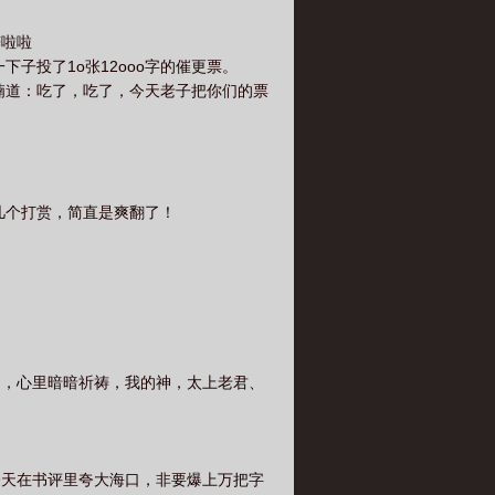
噼啦啦
子投了1o张12ooo字的催更票。
喃道：吃了，吃了，今天老子把你们的票
几个打赏，简直是爽翻了！
了，心里暗暗祈祷，我的神，太上老君、
今天在书评里夸大海口，非要爆上万把字