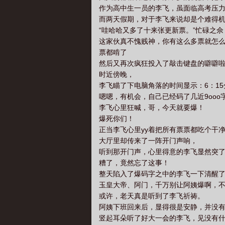
作为高中生一员的李飞，虽面临高考压
而两天假期，对于李飞来说却是个难得
“哇哈哈又多了十来张更新票。”忙碌之佘
这家伙真不愧贱神，你有这么多票就怎么
票都啃了
然后又再次疯狂投入了敲击键盘的噼噼
时近傍晚，
李飞瞄了下电脑角落的时间显示：6：15
嗯嗯，有机会，自己已经码了几近9oo
李飞心里狂喊，哥，今天就要爆！
爆死你们！
正当李飞心里yy着把所有票票都吃个干
大厅里却传来了一阵开门声响，
听到那开门声，心里得意的李飞显然突
糟了，竟然忘了这事！
整天陷入了爆码字之中的李飞一下清醒
玉皇大帝、阿门，千万别让阿姨爆啊，
或许，老天真是听到了李飞祈祷。
阿姨下班回来后，显得很是安静，并没
竖起耳朵听了好大一会的李飞，见没有