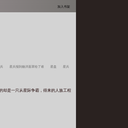
加入书架
星兵
星兵报到杨洋面罩给了谁
星盘
星兵
动画片叫什么
红警如何直接生产三星兵
星兵
在哪几期
星兵报到第一季免费观看24集
星盘
有的却是一只从星际争霸，得来的人族工程
星兵报道特警学院
星兵报到第一季观看
星兵