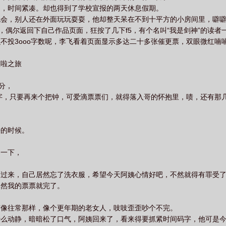
力，时间紧凑。却也得到了学校宣报的两天休息假期。
机会，别人还在外面玩玩耍耍，他却整天呆在不到十平方的小房间里，噼
，偶尔返回下自己作品页面，狂按了几下f5，有个名叫“我是剑神”的读者一下
不投3ooo字数呢，李飞看着页面显示多达二十多张催更票，双眼微红喃
啦啦之旅
分，
o字，只要再来个把钟，可爱滴票票们，就得落入哥的怀抱里，啧，还有那
净的时候。
了一下，
了过来，自己居然忘了洗衣服，希望今天阿姨心情好吧，不然就得有罪受
不然我的票票就完了。
有像往常那样，像个更年期的老女人，吱吱歪歪吵个不完。
什么动静，暗暗松了口气，阿姨回来了，看来得要抓紧时间码字，他可是