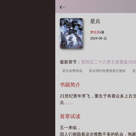
星兵
梦狂风
/著
2024-06-11
最新章节：
第四百二十六章王者重返大
星兵免费阅读
星兵报到免费观看完整版
星
报到特警学院
星兵报到完整版
红警怎么选
书籍简介
卫
星兵驾到
唐河朱星兵
星兵报到杨洋
21世纪青年李飞，重生于有着众多上古
免费查询分析
星兵报到第一季在线播放
红
兵……
大乱斗
星兵报到吴樾
星兵在线阅读
北
首章试读
五一来临，
国人们都藉着这次唯数不多的机会，拖