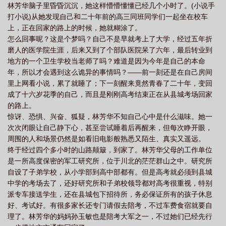
林芳华脑子里昏昏沉沉，她这样懵懵懂懂已经几个小时了。(小说手
打小说)从她发现自己和二十年前的高三同班同学们一起坐在校车
上，正在回家的路上的时候，她就糊涂了。
怎么回事呢？这是个梦吗？自己不是早就考上了大学，经过五年折
磨人的医学院生涯，后来又到了个部队医院呆了六年，最后转业到
地方的一个卫生学校当老师了吗？难道是因为今年是自己的本命
年，所以才会遇到这么诡异的事情吗？——前一刻还是在自己房间
里上网看小说，累了就睡了；下一刻醒来竟然青春了二十年，变回
成了十六岁花季的自己，而且是刚刚高考结束正在从县城考场回家
的路上。
惊讶、恐惧、兴奋、狐疑，林芳华不知自己心中是什么滋味。她一
次次闭眼让自己静下心，甚至尝试睡着后再醒来，但每次睁开眼，
周围的人和场景仍然是如看旧电影般熟悉又陌生、真实又遥远。
终于经过四个多小时的山路颠簸，到家了。林芳华父母的工作单位
是一所高度保密的军工研究所，位于川北的茫茫群山之中。研究所
自设了子弟学校，从小学部到高中部都有。但是高考就必须到县城
中学的考场去了，还好研究所和子弟校领导都对高考很重视，特别
派专车接送学生，还在县城包下招待所，务必保证所有的孩子休息
好、考试好。有很多家长还专门请假去陪考，不过车费食宿就要自
理了。林芳华的妈妈孙玉敏也是陪考大军之一，不过她们已经先行