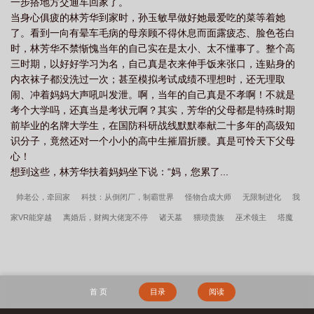
一步搭地方交通车回家了。
当身心俱疲的林芳华到家时，孙玉敏早做好她最爱吃的菜等着她
了。看到一向有晕车毛病的母亲顾不得休息而面露疲态、脸色苍白
时，林芳华不禁惭愧当年的自己实在是太小、太不懂事了。整个高
三时期，以好好学习为名，自己真是衣来伸手饭来张口，连贴身的
内衣袜子都没洗过一次；甚至模拟考试成绩不理想时，还无理取
闹、冲着妈妈大声吼叫发泄。啊，当年的自己真是不孝啊！不就是
考个大学吗，还真当是考状元啊？其实，芳华的父母都是特殊时期
前毕业的名牌大学生，在国防科研战线默默奉献二十多年的高级知
识分子，竟然还对一个小小的高中生摧眉折腰。真是可怜天下父母
心！
想到这些，林芳华扶着妈妈坐下说：“妈，您累了...
帅老公，牵回家
科技：从倒闭厂，制霸世界
怪物合成大师
无限制进化
我
家VR能穿越
离婚后，财阀大佬宠不停
诸天墓
猥琐贵族
巫术领主
塔魔
类人生物的HP生活
游戏修仙十亿年，具现后成大帝！
我朋友很少，但青梅女友
很多
高傲女医师的堕落之路
诸天万界的武者
巫师世界里的猫妖
重生六零，
我靠农场钱多多
旧日学霸
沉醉不醒
你管这叫创业？
李小萌周文瑞全集免费
首 页
目录
阅读
阅读
掏空家底，资本家大小姐嫁军少
我高育良的学生，必须进步
三国：开局