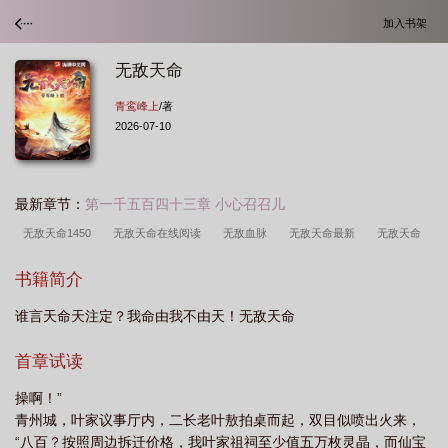
加入书架
无敌天命
青鸾峰上
/著
2026-07-10
最新章节：
第一千五百四十三章 小心召召儿
无敌天命1450
无敌天命在线阅读
无敌血脉
无敌天命最新
无敌天命
青鸾峰上
无敌天命青鸾峰上最新章节
无敌天命小刚读书
无敌天命叶天
书籍简介
命
无敌天命青儿的免费阅读
无敌天命bugutang
无敌天命完整版
谁言天命天注定？我命由我不由天！无敌天命
首章试读
操啊！”
青州城，叶家议事厅内，二长老叶敖拍桌而起，双目似喷出火来，
“八百？按照周边拆迁价格，我叶家祖祠至少值五万枚灵晶，而仙宝