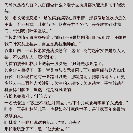
阁却只愿给八百？八百能做什么？老子去洗脚都只能洗脚而不能洗
头。”
另一名长老也怒道：“是他妈的赵家在搞事情，那赵修是这次拆迁的
主事，谁不知我们叶家与他们赵家是世仇？他们是在故意针对我
们，想刨我们叶家祖坟。”
二长老神情变得有些狰狞，“他们不仅是想刨我们叶家祖坟，还想在
我们叶家头上拉屎，而且是想拉泡稀的。”
议事厅内，一众长老皆是满脸怒容，这仙宝阁与赵家实在是欺人太
甚，不仅想杀人，还想诛心。
为首的族长叶林脸上透着一股决绝，“只能走那条路了。”
其余众人相视了一眼，皆是点头表示赞同，面对仙宝阁与赵家如此
行径，叶家现在还有一条路可以走，那就是闹，把事情闹大，让更
多的人与上面的人关注到，关注的人越多，舆论越大，事情就越有
机会得到解决，当然，这是有风险的。
有长老突然问，“让谁去？”
一名长老道：“反正不能让叶南去，他下个月就要与李家丫头成婚。”
叶南，正是叶林的儿子，也是如今叶家的世子，是叶家百年来最为
妖孽的人。
叶林看了一眼那说话的长老，“那让谁去？”
那长老犹豫了下，道：“让天命去？”