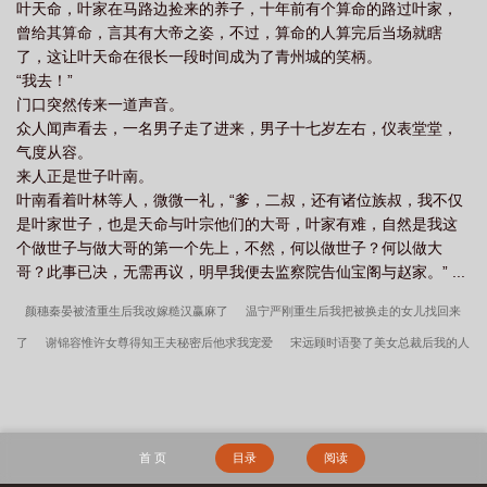
叶天命，叶家在马路边捡来的养子，十年前有个算命的路过叶家，
曾给其算命，言其有大帝之姿，不过，算命的人算完后当场就瞎
了，这让叶天命在很长一段时间成为了青州城的笑柄。
“我去！”
门口突然传来一道声音。
众人闻声看去，一名男子走了进来，男子十七岁左右，仪表堂堂，
气度从容。
来人正是世子叶南。
叶南看着叶林等人，微微一礼，“爹，二叔，还有诸位族叔，我不仅
是叶家世子，也是天命与叶宗他们的大哥，叶家有难，自然是我这
个做世子与做大哥的第一个先上，不然，何以做世子？何以做大
哥？此事已决，无需再议，明早我便去监察院告仙宝阁与赵家。” ...
颜穗秦晏被渣重生后我改嫁糙汉赢麻了
温宁严刚重生后我把被换走的女儿找回来
了
谢锦容惟许女尊得知王夫秘密后他求我宠爱
宋远顾时语娶了美女总裁后我的人
生开挂了
孟明萱严漠九京圈九爷的重生小玫瑰又欲又乖
官场从基层辅警开始崛起
王初一段妍
强强联手之腹黑战神辅助妻
周瑾序江倪闪婚老公上头了日日拦腰宠
龙潜苍穹
谢郁白褚嫣报告小作精今天怎么样了
跨国占有！黑道教父强制爱
首 页
目录
阅读
江晴鹭沈渡舟真千金来抢我老公不好意思太晚啦
王初一段妍
曾梨池席律穿越后