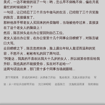
美式，一边不耐烦的说了一句：哟，怎么早不病晚不病，偏在月底
最忙的时候就病了？
一句话，让已经忍了三个月当牛做马的生活，已经陪了三个月笑脸
的陈言，直接爆发了。
那杯他亲手帮老女人买回来的外卖咖啡，当场被他夺过来，直接泼
在了这个老女人的脑袋上！
然后，陈言掉头走出办公室回到自己工位。
老女人追出办公室，在办公室里十几个同事众目睽睽下，对陈言破
口大骂。
众目睽睽之下，陈言忽然转身，脸上露出年轻人羞涩而温和的笑
容，不怒不火，彬彬有礼的回了两句话。
“阿曼达，我真的不喜欢比我大十几岁的女人，所以就算你答应给我
升职，我也真的不能接受你，实在对不起哈~~”
这两句话说出来，部门里十多个同事当场就眼睛...
萧宁周紫璃
肝成武林神话：从绣春刀开始
氪命推演，无敌从斩妖开始
军
途：从一封征兵信邮寄开始
沈江林昭昭
赵磊陈兰
沈逸航温雨潇
陆乾柳如
樾
我就上山打个猎，你让我逐鹿中原？
转职八臂恶哪吒，校花嘲讽小屁孩
重
生后赘婿也能当渣男
林朝阳沈玉雁
全球灾荒，我靠种地成为国宝
反派皇子三
岁半
楚风秦桧
从水猴子开始成神
姜媛清裴宴
从家族宝树苟成万古世家