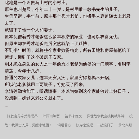
此地是一个叫做马山村的小村庄。
原主也叫楚辰，今年二十一岁，是村里唯一教书先生的儿子。
生母早逝，半年前，原主那个秀才老爹，也撒手人寰追随太上老君
去了。
就留下了他一个人和妻子。
原本凭借着秀才老爹这么多年积攒的家业，也可以衣食无忧。
但原主却在秀才老爹走后突然就染上了赌博。
不到半年时间，就将整个家业败得精光，所有田地和房屋都抵给了
赌场，搬到了这个破房子安家。
刚才跪在身边的女人是一年前秀才老爹为他娶的一门亲事，名叫李
清莲，今年十八岁。
普通的农家女儿，连年天灾兵灾，家里穷得都揭不开锅。
所以他老爹就用二两银子，将她买了回来。
李清莲勤快能干，听话懂事，本以为嫁到这个家能够过上好日子，
没想到一嫁过来老公公就走了。
...
陈叙言苏今棠陈思昂
叶雨白翊贤
益书宋修文
异世战争我直接机械降神
抗
战：我谋士入局，觉醒小地图！
词遇君心
快穿之混吧，一起混日子
萧北兴顾
舟舟
六零：我带兄弟姐妹天天吃肉
要我当妾？新婚当日改嫁摄政王
饥荒？不