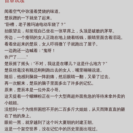
里面，不仅有吃有喝，还有古代人想象不到的汽车摩托以及整个仓
首章试读
剧演员表
带着超级商场逛古代短剧在线观看
带着超级商场逛古代全集免
库的热武器。没吃没喝不要紧，我有商超空间。玻璃杯子六百两，
闻着空气中弥漫着焚烧的味道。
玻璃摆件三千两。看楚辰如何利用商超空间。囤百亩良田，建几栋
费
带着超级商场逛古代全集
带着超级商场逛古代短剧合集
带超级商场逛古
楚辰蹭的一下就坐了起来。
别墅，灭几个国家。独坐门前，看世间人间百态............
代
“卧槽，老子雅玛迪电动车烧了？”
抬眼望去，却发现自己坐在一张草席上，头顶是破败的茅草。
旁边，一个瘦弱的女人正跪在地上烧着纸钱，眼睛里面含着泪花。
看着坐起来的楚辰，女人吓得撒丫子就跑出了屋子。
一边跑还一边喊着：“鬼呀！
诈尸了........”
楚辰摇了摇头：“不对，我这是在哪儿？这是什么地方？”
楚辰丝毫没有顾忌刚刚跑出去的女人，嘴里喃喃说道。
随后，他感到脑袋一阵剧痛，然后眼睛一翻，又晕了过去。
再一次醒来，楚辰的脑子里面多出了许多的记忆。
原来，楚辰本是一位外卖小哥。
这天提着一个螺蛳粉正在一个大型商超外面焦急的等待来拿外卖的
小姐姐。
没想到一个为情所困想不开的二百多斤大姐姐，从天而降直直的砸
在了他的身上。
眼前一黑，就穿越到了这个叫大夏朝的封建王朝。
这是一个架空世界，没在记忆中的历史里面出现过。