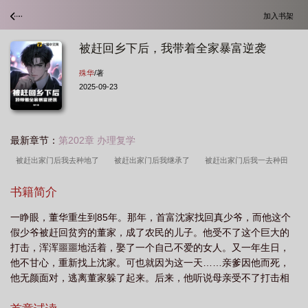
加入书架
被赶回乡下后，我带着全家暴富逆袭
殊华
/著
2025-09-23
最新章节：
第202章 办理复学
被赶出家门后我去种地了
被赶出家门后我继承了
被赶出家门后我一去种田
了
被赶出家门后我暴富了
被赶出家门后我继承了地球[星际
被赶出家门后
书籍简介
我一夜暴富
被赶回乡下后我带着全家暴富逆袭
被赶出家门后我暴富了txt
一睁眼，董华重生到85年。那年，首富沈家找回真少爷，而他这个
假少爷被赶回贫穷的董家，成了农民的儿子。他受不了这个巨大的
打击，浑浑噩噩地活着，娶了一个自己不爱的女人。又一年生日，
他不甘心，重新找上沈家。可也就因为这一天……亲爹因他而死，
他无颜面对，逃离董家躲了起来。后来，他听说母亲受不了打击相
继离世，大哥和小妹不知所踪，媳妇早已怀了自己的孩子，却难产