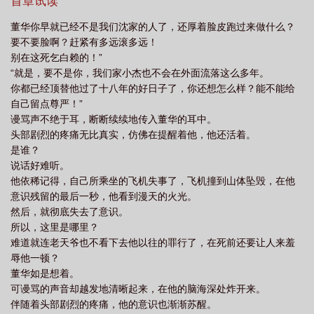
离世，生下两个女儿不知流落在何处。而他，就是造成这一切的罪
首章试读
魁祸首。得知这一切的董华，生不如死的活着。苟活二十年后，飞
董华你早就已经不是我们沈家的人了，还厚着脸皮跑过来做什么？
机失事，再次睁眼，他重回这日.....
要不要脸啊？赶紧有多远滚多远！
别在这死乞白赖的！”
“就是，要不是你，我们家小杰也不会在外面流落这么多年。
你都已经顶替他过了十八年的好日子了，你还想怎么样？能不能给
自己留点尊严！”
谩骂声不绝于耳，断断续续地传入董华的耳中。
头部剧烈的疼痛无比真实，仿佛在提醒着他，他还活着。
是谁？
说话好难听。
他依稀记得，自己所乘坐的飞机失事了，飞机撞到山体坠毁，在他
意识残留的最后一秒，他看到漫天的火光。
然后，就彻底失去了意识。
所以，这里是哪里？
难道就连老天爷也不看下去他以往的罪行了，在死前还要让人来羞
辱他一顿？
董华如是想着。
可谩骂的声音却越发地清晰起来，在他的脑海深处炸开来。
伴随着头部剧烈的疼痛，他的意识也渐渐苏醒。