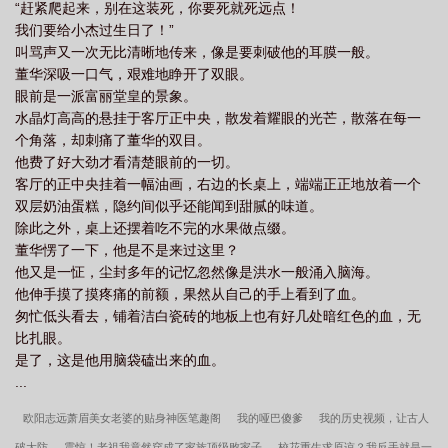
“赶紧爬起来，别在这装死，你要死就死远点！
我们要给小杰过生日了！”
叫骂声又一次无比清晰地传来，像是要刺破他的耳膜一般。
董华深吸一口气，艰难地睁开了双眼。
眼前是一派富丽堂皇的景象。
水晶灯高高的悬挂于客厅正中央，散发着耀眼的光芒，散落在每一
个角落，却刺痛了董华的双目。
他费了好大劲才看清楚眼前的一切。
客厅的正中央挂着一幅油画，右边的长桌上，端端正正地放着一个
双层奶油蛋糕，隐约间似乎还能闻到甜腻的味道。
除此之外，桌上还摆着吃不完的水果做点缀。
董华愣了一下，他是不是来过这里？
他又是一怔，尘封多年的记忆忽然像是洪水一般涌入脑海。
他伸手摸了摸疼痛的前额，果然从自己的手上看到了血。
匆忙低头看去，铺着洁白瓷砖的地板上也有好几处暗红色的血，无
比扎眼。
是了，这是他用脑袋磕出来的血。
...
欧阳志远萧眉美女老婆的贴身神医笔趣阁
我的哑巴傻爹
我的历史视频，让古人
破大防
震惊！老祖我竟然穿成了家族顶级败家子
校花重生求原谅？我反手就是一