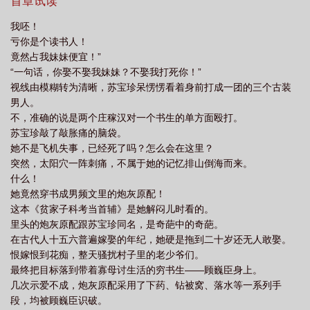
首章试读
我呸！
亏你是个读书人！
竟然占我妹妹便宜！”
“一句话，你娶不娶我妹妹？不娶我打死你！”
视线由模糊转为清晰，苏宝珍呆愣愣看着身前打成一团的三个古装
男人。
不，准确的说是两个庄稼汉对一个书生的单方面殴打。
苏宝珍敲了敲胀痛的脑袋。
她不是飞机失事，已经死了吗？怎么会在这里？
突然，太阳穴一阵刺痛，不属于她的记忆排山倒海而来。
什么！
她竟然穿书成男频文里的炮灰原配！
这本《贫家子科考当首辅》是她解闷儿时看的。
里头的炮灰原配跟苏宝珍同名，是奇葩中的奇葩。
在古代人十五六普遍嫁娶的年纪，她硬是拖到二十岁还无人敢娶。
恨嫁恨到花痴，整天骚扰村子里的老少爷们。
最终把目标落到带着寡母讨生活的穷书生——顾巍臣身上。
几次示爱不成，炮灰原配采用了下药、钻被窝、落水等一系列手
段，均被顾巍臣识破。