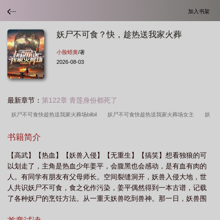
加入书架
妖尸不可食？快，趁热送我家火葬
小脸蜡黄
/著
2026-08-03
最新章节：
第122章 青莲身份都死了
妖尸不可食快趁热送我家火葬场bilbil
妖尸不可食快趁热送我家火葬场女主
妖
尸不可食快趁热送我家火葬场百度
趁热送我家火葬免费阅读
妖尸不可食快趁热
书籍简介
送我家火葬TXT全本
妖尸不可食快趁热送我家火葬场在线阅读
妖尸不可食快趁
【高武】【热血】【妖兽入侵】【无重生】【搞笑】想看独狼的可
热送我家火葬场百度百科
趁热送我家火葬姜平免
妖尸不可食快趁热送我家火葬
以划走了，主角是热血少年姜平，会腹黑也会感动，是有血有肉的
场境界
妖尸不可食快趁热送我家火葬场TXT
趁热送我家火葬
妖尸不可食快
人。有同学有朋友有父母师长。空间裂缝洞开，妖兽入侵大地，世
趁热送我家火葬场笔趣
趁热送我家火葬姜平
妖尸不可食?快
趁热送我家火
人共识妖尸不可食，食之化作污染，姜平偶然得到一本古谱，记载
了各种妖尸的烹饪方法。从一重天妖兽吃到兽神。那一日，妖兽围
葬原名
妖尸不可食快趁热送我家火葬场
趁热送我家火葬(万妖食用指南)
妖
攻，师长死战不退，昔日同学好友哪怕是死敌，纷纷踏入战场，决
尸不可食快趁热送我家火葬场免费阅读
趁热送我家火葬全集
趁热送我家火葬小