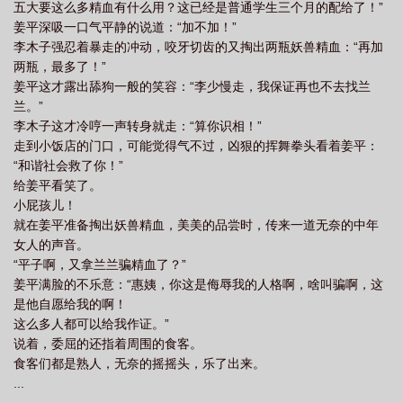
五大要这么多精血有什么用？这已经是普通学生三个月的配给了！”
姜平深吸一口气平静的说道：“加不加！”
李木子强忍着暴走的冲动，咬牙切齿的又掏出两瓶妖兽精血：“再加
两瓶，最多了！”
姜平这才露出舔狗一般的笑容：“李少慢走，我保证再也不去找兰
兰。”
李木子这才冷哼一声转身就走：“算你识相！”
走到小饭店的门口，可能觉得气不过，凶狠的挥舞拳头看着姜平：
“和谐社会救了你！”
给姜平看笑了。
小屁孩儿！
就在姜平准备掏出妖兽精血，美美的品尝时，传来一道无奈的中年
女人的声音。
“平子啊，又拿兰兰骗精血了？”
姜平满脸的不乐意：“惠姨，你这是侮辱我的人格啊，啥叫骗啊，这
是他自愿给我的啊！
这么多人都可以给我作证。”
说着，委屈的还指着周围的食客。
食客们都是熟人，无奈的摇摇头，乐了出来。
...