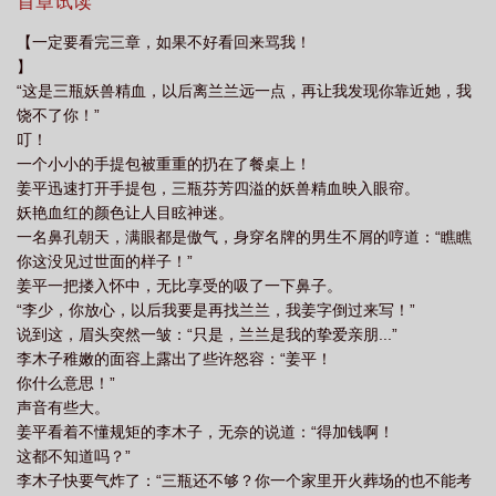
心赴死！只为保护城池不失，人族火种不灭。那一日，南城毫无存
首章试读
脸蜡黄
妖尸不可食快趁热送我家火葬场笔趣阁
在感的火葬场里，一少年执刀走出。望着同学师长，手中切骨刀悍
【一定要看完三章，如果不好看回来骂我！
然指向兽王：“汝尸可食否？肉质鲜美呼？”那一日，天下皆惊！人族
】
天骄之名！响彻于世！
“这是三瓶妖兽精血，以后离兰兰远一点，再让我发现你靠近她，我
饶不了你！”
叮！
一个小小的手提包被重重的扔在了餐桌上！
姜平迅速打开手提包，三瓶芬芳四溢的妖兽精血映入眼帘。
妖艳血红的颜色让人目眩神迷。
一名鼻孔朝天，满眼都是傲气，身穿名牌的男生不屑的哼道：“瞧瞧
你这没见过世面的样子！”
姜平一把搂入怀中，无比享受的吸了一下鼻子。
“李少，你放心，以后我要是再找兰兰，我姜字倒过来写！”
说到这，眉头突然一皱：“只是，兰兰是我的挚爱亲朋...”
李木子稚嫩的面容上露出了些许怒容：“姜平！
你什么意思！”
声音有些大。
姜平看着不懂规矩的李木子，无奈的说道：“得加钱啊！
这都不知道吗？”
李木子快要气炸了：“三瓶还不够？你一个家里开火葬场的也不能考