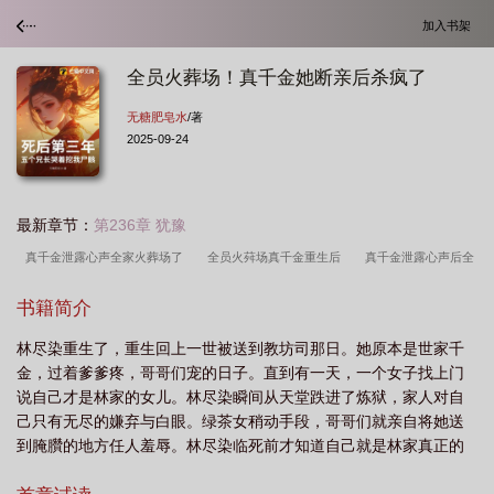
加入书架
全员火葬场！真千金她断亲后杀疯了
无糖肥皂水
/著
2025-09-24
最新章节：
第236章 犹豫
真千金泄露心声全家火葬场了
全员火荈场真千金重生后
真千金泄露心声后全
家火葬场了金色
书籍简介
林尽染重生了，重生回上一世被送到教坊司那日。她原本是世家千
金，过着爹爹疼，哥哥们宠的日子。直到有一天，一个女子找上门
说自己才是林家的女儿。林尽染瞬间从天堂跌进了炼狱，家人对自
己只有无尽的嫌弃与白眼。绿茶女稍动手段，哥哥们就亲自将她送
到腌臢的地方任人羞辱。林尽染临死前才知道自己就是林家真正的
女儿，冒名顶替自己的人则是杀了娘亲的土匪之女。重活一世，她