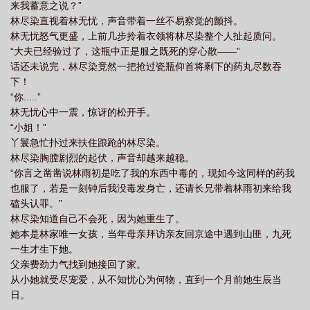
来我蓄意之说？”
林尽染直视着林无忧，声音带着一丝不易察觉的颤抖。
林无忧怒气更盛，上前几步拎着衣领将林尽染整个人扯起质问。
“大夫已经验过了，这瓶中正是服之既死的穿心散——”
话还未说完，林尽染竟然一把抢过瓷瓶仰首将剩下的药丸尽数吞
下！
“你.....”
林无忧心中一震，惊讶的松开手。
“小姐！”
丫鬟急忙扑过来扶住踉跄的林尽染。
林尽染胸膛剧烈的起伏，声音却越来越稳。
“你言之凿凿说林雨初是吃了我的东西中毒的，现如今这同样的药我
也服了，若是一刻钟后我没毒发身亡，还请长兄带着林雨初来给我
磕头认罪。”
林尽染知道自己不会死，因为她重生了。
她本是林家唯一女孩，当年母亲拜访亲友回京途中遇到山匪，九死
一生才生下她。
父亲费劲力气找到她接回了家。
从小她就受尽宠爱，从不知忧心为何物，直到一个月前她生辰当
日。