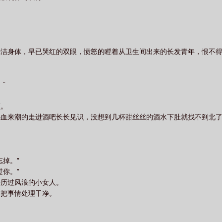
光洁身体，早已哭红的双眼，愤怒的瞪着从卫生间出来的长发青年，恨不
”
颊。
心血来潮的走进酒吧长长见识，没想到几杯甜丝丝的酒水下肚就找不到北
掉。”
你。”
经历过风浪的小女人。
间把事情处理干净。
。