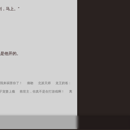
，马上。”
也是他开的。
我来祸害你了！
痛吻
北派天师
龙王奶爸：
子宠妻上瘾
救世主，你真不是在打游戏啊！
离
宗师揍成孙子
李小萌周文瑞全集免费阅读
掏空
宋柔荆风傲骨不寒百度云
瘾少女李小萌周文瑞全