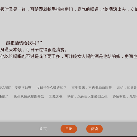
顿时又是一红，可随即就抬手指向房门，霸气的喝道：“给我滚出去，立刻
……能把酒钱给我吗？”
一身通天本领，可日子过得很是清贫。
上他吃吃喝喝也不过是花了两千多，可昨晚女人喝的酒是他结的账，房间
肤饥渴症！要糙汉贴贴
没钱当什么锻造师？
重生归来，不再资助白眼狼
师姐，师父让
杀疯了
长生从镇武校尉开始
邪魔之魂
快穿：绝色美人她颠倒众生
娇娇有毒，九皇
当皇帝
高考后和大叔奔现了
双重生后，戏精嫡女强嫁暴戾皇叔
只要哥有钱，一拳能把
须进步
三国：开局截胡关羽，割据一方
大荒经
逆转
边军悍卒
李小萌周文瑞
首 页
目录
阅读