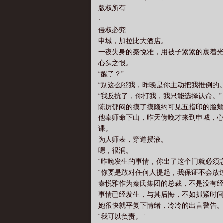
版权所有
·
侵权必究
申城，加拉比大酒店。
一夜失身的秦悦雅，用被子紧紧的裹着
心头之恨。
“醒了？”
“别这么瞪我，昨晚是你主动把我推倒的。
“我反抗了，你打我，我只能选择认命。”
陈厉郁闷的摸了摸隐约可见五指印的脸
他奉师命下山，昨天傍晚才来到申城，
课。
为人师表，穿道授液。
嗯，很润。
“昨晚发生的事情，你出了这个门就必须忘
“你要是敢对任何人提起，我保证不会放过
秦悦雅作为秦氏集团的总裁，不是没有
事情已经发生，与其后悔，不如抓紧时
她很快就平复下情绪，冷冷的出言警告
“我可以负责。”