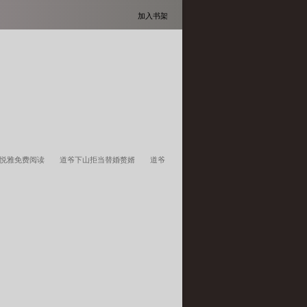
加入书架
秦悦雅免费阅读
道爷下山拒当替婚赘婿
道爷
叫什么名
道爷下山之诡气复苏
道爷下山 柳如
章节
道爷下山TXT
道爷下山TXT全文
道爷