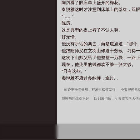
陈厉看了眼床单上盛开的梅花。
秦悦雅这时才注意到床单上的落红，双眼
“……”
陈厉。
这是典型的提上裤子不认人啊。
好无情。
他没有听话的离去，而是尴尬道：“那个
他跟随师父在玄羽山修道十数载，习得
这次下山师父给了他整整一万块，一路
现在，他兜里的钱都凑不够一张大钞。
“只有这些。”
秦悦雅不愿过多纠缠，拿过...
娇娇主播满分甜，神豪轻松被拿捏
小狐狸患肌
我家萌娃你惹不起
回到豪门后，女帝成玄学大佬
婚后，冷艳总裁跪求复婚
乡村美妇
回到古代
家底，资本家大小姐嫁军少
我高育良的学生，必
文完整版