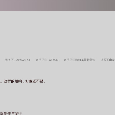
费
道爷下山柳如花TXT
道爷下山TXT全本
道爷下山柳如花最新章节
道爷下山
道爷下山陈厉
道爷下山正版陈厉
道爷下山婚书捂不住腰
道爷下山被警察抓捕了
下山全文免费阅读
道爷下山之诡气复苏免费阅读
道爷下山楚凌天
道爷下山最新
礼。这样的婚约，好像还不错。
子版制作与发行