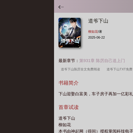
道爷下山
柳如花
/著
2025-06-22
最新章节：
第931章 陈厉自己送上门
道爷下山陈厉全文免费阅读
道爷下山TXT免
下山陈半子免费观看
道爷下山第二部叫什么
书籍简介
花
道爷下山凌云
道爷下山 风烟挽
道爷
下山迎娶白富美，车子房子再加一亿彩
下山完整免费
道爷下山被抓
首章试读
道爷下山
柳如花
本书由神起网（得间）授权掌阅科技电