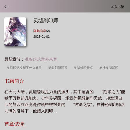
加入书架
灵墟刻印师
隐鹤鸣皋
/著
2026-01-01
最新章节：
准备仪式意外来客
灵刻印记发现了什么异常
灵影刻印问答
灵墟封印景点
原神灵墟浦印
记
灵印刻影
灵墟封印
灵墟木刻宝箱
书籍简介
在天元大陆，灵墟秘境是力量的源头，其中蕴含的 “刻印之力”能
赋予万物超凡能力。少年苏砚因一场意外觉醒刻印天赋，却发现自
己的刻印纹路竟是传说中被封禁的 “逆命之纹”。在神秘刻印师洛
九璃的引导下，他踏入刻印…
首章试读