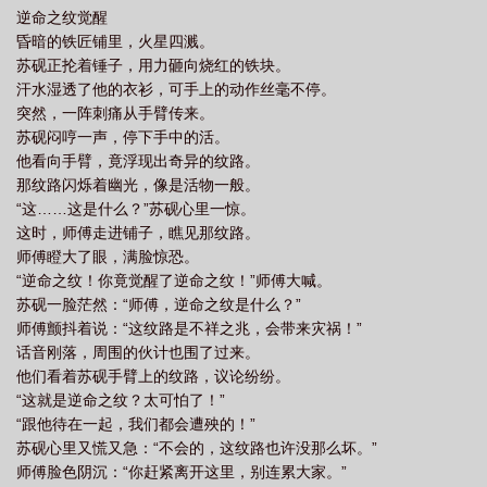
逆命之纹觉醒
昏暗的铁匠铺里，火星四溅。
苏砚正抡着锤子，用力砸向烧红的铁块。
汗水湿透了他的衣衫，可手上的动作丝毫不停。
突然，一阵刺痛从手臂传来。
苏砚闷哼一声，停下手中的活。
他看向手臂，竟浮现出奇异的纹路。
那纹路闪烁着幽光，像是活物一般。
“这……这是什么？”苏砚心里一惊。
这时，师傅走进铺子，瞧见那纹路。
师傅瞪大了眼，满脸惊恐。
“逆命之纹！你竟觉醒了逆命之纹！”师傅大喊。
苏砚一脸茫然：“师傅，逆命之纹是什么？”
师傅颤抖着说：“这纹路是不祥之兆，会带来灾祸！”
话音刚落，周围的伙计也围了过来。
他们看着苏砚手臂上的纹路，议论纷纷。
“这就是逆命之纹？太可怕了！”
“跟他待在一起，我们都会遭殃的！”
苏砚心里又慌又急：“不会的，这纹路也许没那么坏。”
师傅脸色阴沉：“你赶紧离开这里，别连累大家。”