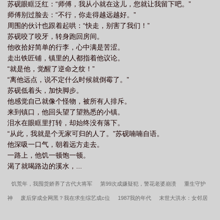
苏砚眼眶泛红：“师傅，我从小就在这儿，您就让我留下吧。”
师傅别过脸去：“不行，你走得越远越好。”
周围的伙计也跟着起哄：“快走，别害了我们！”
苏砚咬了咬牙，转身跑回房间。
他收拾好简单的行李，心中满是苦涩。
走出铁匠铺，镇里的人都指着他议论。
“就是他，觉醒了逆命之纹！”
“离他远点，说不定什么时候就倒霉了。”
苏砚低着头，加快脚步。
他感觉自己就像个怪物，被所有人排斥。
来到镇口，他回头望了望熟悉的小镇。
泪水在眼眶里打转，却始终没有落下。
“从此，我就是个无家可归的人了。”苏砚喃喃自语。
他深吸一口气，朝着远方走去。
一路上，他饥一顿饱一顿。
渴了就喝路边的溪水，...
饥荒年，我囤货娇养了古代大将军
第99次成嫌疑犯，警花老婆崩溃
重生守护
神
废后穿成全网黑？我在求生综艺成c位
1987我的年代
末世大洪水：女邻居
上门借粮
无限：反派的洗白之路
烂片之王[娱乐圈]
鉴昭行
男主们总在觊觎