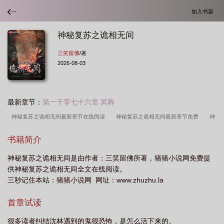
加入书架
神秘复苏之诡相无间
三笑留佛
/著
2026-08-03
最新章节：
第一千零七十六章 冥葬
神秘复苏之诡相无间最新章节在线阅读
神秘复苏之诡相无间最新章节免费
神
秘复苏之诡相无间免费
神秘复苏之诡相无间百度百科
神秘复苏之诡相无间
书籍简介
TXT
神秘复苏之诡相无间txt全文免费阅读
神秘复苏之诡相无间最新章节笔趣
神秘复苏之诡相无间是由作者：三笑留佛所著，猪猪小说网免费提
阁
神秘复苏之诡相无间在线阅读
神秘复苏之诡相无间免费阅读全文
神秘复
供神秘复苏之诡相无间全文在线阅读。
苏之诡相无间贴吧
神秘复苏之诡相无间笔趣阁无错版
神秘复苏之诡相无间全
三秒记住本站：猪猪小说网 网址：www.zhuzhu.la
文
神秘复苏之诡相无间全本
神秘复苏之诡相无间有女主吗
神秘复苏之诡相
首章试读
无间在线阅读免费完整版
神秘复苏之诡相无间txt笔趣阁
神秘复苏之诡相无间
免费全文阅读5200
神秘复苏之诡相无间在线观看
神秘复苏之诡相无间顶点中
很多读者纠结沈林遇到的鬼很恐怖，是怎么活下来的。