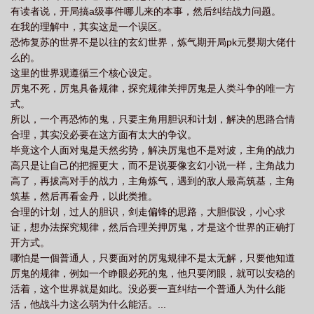
有读者说，开局搞a级事件哪儿来的本事，然后纠结战力问题。
文
神秘复苏之诡相无间无删减版在线阅读
神秘复苏之诡相无间无错版
神秘
在我的理解中，其实这是一个误区。
复苏之诡相无间最新
神秘复苏之诡相无间全本完结免费
神秘复苏之诡相无间听
恐怖复苏的世界不是以往的玄幻世界，炼气期开局pk元婴期大佬什
书
神秘复苏之诡相无间好看吗
神秘复苏之诡相无间沈林驾驭了几只鬼
神秘
么的。
这里的世界观遵循三个核心设定。
复苏之诡相无间笔趣阁最新章节TXT
神秘复苏之诡相无间 三笑留佛
神秘复苏
厉鬼不死，厉鬼具备规律，探究规律关押厉鬼是人类斗争的唯一方
之诡相无间全文在线
神秘复苏之诡相无间沈林免费阅读
神秘复苏之诡相无间百
式。
科
神秘复苏之诡相无间百度
神秘复苏之诡相无间女主
神秘复苏之诡相无间
所以，一个再恐怖的鬼，只要主角用胆识和计划，解决的思路合情
合理，其实没必要在这方面有太大的争议。
txt
神秘复苏之诡相无间章节目录
神秘复苏之诡相无间第五十六集
神秘复
毕竟这个人面对鬼是天然劣势，解决厉鬼也不是对波，主角的战力
苏之诡相无间最新章节更新
神秘复苏之诡相无间沈林
神秘复苏之诡相无间在哪
高只是让自己的把握更大，而不是说要像玄幻小说一样，主角战力
看
神秘复苏之诡相无间全本免费
神秘复苏之诡相无间在线
神秘复苏之诡相
高了，再拔高对手的战力，主角炼气，遇到的敌人最高筑基，主角
无间听书在线
筑基，然后再看金丹，以此类推。
神秘复苏之诡相无间免费观看
神秘复苏之诡相无间笔趣阁
神
合理的计划，过人的胆识，剑走偏锋的思路，大胆假设，小心求
秘复苏之诡相无间原著
神秘复苏之诡相无间电子书
神秘复苏之诡相无间免费阅
证，想办法探究规律，然后合理关押厉鬼，才是这个世界的正确打
读
神秘复苏之诡相无间手打无错字版
神秘复苏之诡相无间在线无弹窗
神秘
开方式。
复苏之诡相无间在线阅读免费
神秘复苏之诡相无间笔趣阁免费阅读无弹窗
神秘
哪怕是一個普通人，只要面对的厉鬼规律不是太无解，只要他知道
厉鬼的规律，例如一个睁眼必死的鬼，他只要闭眼，就可以安稳的
复苏之诡相无间有声书
活着，这个世界就是如此。没必要一直纠结一个普通人为什么能
活，他战斗力这么弱为什么能活。...