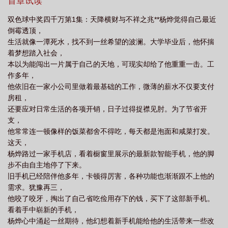
首章试读
双色球中奖四千万第1集：天降横财与不祥之兆**杨烨觉得自己最近
倒霉透顶，
生活就像一潭死水，找不到一丝希望的波澜。大学毕业后，他怀揣
着梦想踏入社会，
本以为能闯出一片属于自己的天地，可现实却给了他重重一击。工
作多年，
他依旧在一家小公司里做着最基础的工作，微薄的薪水不仅要支付
房租，
还要应对日常生活的各项开销，日子过得捉襟见肘。为了节省开
支，
他常常连一顿像样的饭菜都舍不得吃，每天都是泡面和咸菜打发。
这天，
杨烨路过一家手机店，看着橱窗里展示的最新款智能手机，他的脚
步不由自主地停了下来。
旧手机已经陪伴他多年，卡顿得厉害，各种功能也渐渐跟不上他的
需求。犹豫再三，
他咬了咬牙，掏出了自己省吃俭用存下的钱，买下了这部新手机。
看着手中崭新的手机，
杨烨心中涌起一丝期待，他幻想着新手机能给他的生活带来一些改