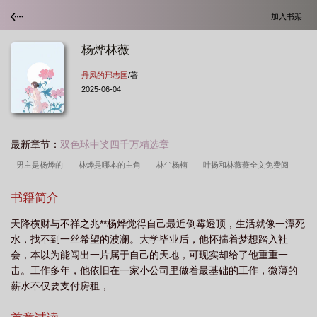
加入书架
杨烨林薇
丹凤的邢志国
/著
2025-06-04
最新章节：
双色球中奖四千万精选章
男主是杨烨的
林烨是哪本的主角
林尘杨楠
叶扬和林薇薇全文免费阅
读
林烨主人翁
杨烨的妻子是谁
林烨主角
杨烨已死
林烨
林烨什
书籍简介
么
林烨为主角
杨烨林梦宣
杨烨的
杨烨琳
杨烨林梦萱免费阅
天降横财与不祥之兆**杨烨觉得自己最近倒霉透顶，生活就像一潭死
读
杨烨林梦萱
主角名叫杨烨的
杨薇烨和李雨晨
主人公林烨的
林烨
水，找不到一丝希望的波澜。大学毕业后，他怀揣着梦想踏入社
免费阅读全文
杨烨
林烨主角的
会，本以为能闯出一片属于自己的天地，可现实却给了他重重一
击。工作多年，他依旧在一家小公司里做着最基础的工作，微薄的
薪水不仅要支付房租，