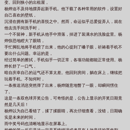
变。回到狭小的出租屋，
杨烨迫不及待地摆弄起新手机。他下载了各种常用的软件，设置好
自己喜欢的壁纸，
沉浸在拥有新手机的喜悦之中。然而，命运似乎总爱捉弄人，就在
他去洗手间洗手时，
一个不留神，新手机从他手中滑落，掉进了装满水的洗脸盆里。杨
烨惊恐地瞪大了眼睛，
手忙脚乱地将手机捞了出来，他的心提到了嗓子眼，祈祷着手机不
要出什么问题。幸运的是，
经过简单的擦拭，手机似乎一切正常，各项功能都能正常使用。杨
烨长舒了一口气，
暗自庆幸自己的运气还不算太差。他回到房间，躺在床上，继续把
玩着手机。不知何时，
一条推送消息突然弹了出来，杨烨随意地瞥了一眼，却瞬间愣住
了。
这是一条双色球开奖公告，可奇怪的是，公告上显示的开奖日期竟
然是几天后！
杨烨以为自己看错了，揉了揉眼睛，再次仔细查看，没错，日期确
实是未来的时间，
而中奖号码也清晰地显示在屏幕上。