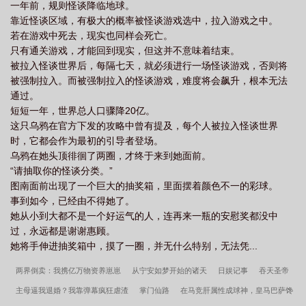
一年前，规则怪谈降临地球。
靠近怪谈区域，有极大的概率被怪谈游戏选中，拉入游戏之中。
若在游戏中死去，现实也同样会死亡。
只有通关游戏，才能回到现实，但这并不意味着结束。
被拉入怪谈世界后，每隔七天，就必须进行一场怪谈游戏，否则将
被强制拉入。而被强制拉入的怪谈游戏，难度将会飙升，根本无法
通过。
短短一年，世界总人口骤降20亿。
这只乌鸦在官方下发的攻略中曾有提及，每个人被拉入怪谈世界
时，它都会作为最初的引导者登场。
乌鸦在她头顶徘徊了两圈，才终于来到她面前。
“请抽取你的怪谈分类。”
图南面前出现了一个巨大的抽奖箱，里面摆着颜色不一的彩球。
事到如今，已经由不得她了。
她从小到大都不是一个好运气的人，连再来一瓶的安慰奖都没中
过，永远都是谢谢惠顾。
她将手伸进抽奖箱中，摸了一圈，并无什么特别，无法凭...
两界倒卖：我携亿万物资养崽崽
从宁安如梦开始的诸天
日娱记事
吞天圣帝
主母逼我退婚？我靠弹幕疯狂虐渣
掌门仙路
在马竞肝属性成球神，皇马巴萨馋