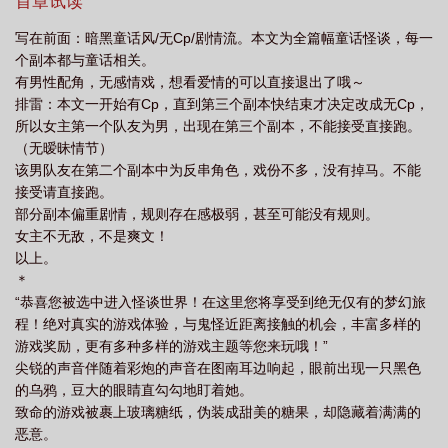
比。作为整个怪谈世界最梦幻最安全的怪谈，童话世界绝对是您居
首章试读
家旅行出行必备的不二之选！”请牢记童话世界的绝对守则：作为童
写在前面：暗黑童话风/无Cp/剧情流。本文为全篇幅童话怪谈，每一
话人物，请牢记你的人设！最后，欢迎您来到童话世界！美人鱼、
个副本都与童话相关。
灰姑娘、豌豆公主……等等……这个长着一张嘴的童话书又是什么
有男性配角，无感情戏，想看爱情的可以直接退出了哦～
东西？会有惊悚诡异的元素，胆子特别小的慎入～排雷：内含多种
排雷：本文一开始有Cp，直到第三个副本快结束才决定改成无Cp，
元素，不单纯为规则怪谈，部分副本规则存在感极弱只有女主是唯
所以女主第一个队友为男，出现在第三个副本，不能接受直接跑。
一主角，其余所有人皆为配角。个别副本会有男性队友，其中一个
（无暧昧情节）
副本有男角色反串男女角色均有好有坏，但不会雌竞，也绝不虐
该男队友在第二个副本中为反串角色，戏份不多，没有掉马。不能
女。
接受请直接跑。
部分副本偏重剧情，规则存在感极弱，甚至可能没有规则。
女主不无敌，不是爽文！
以上。
＊
“恭喜您被选中进入怪谈世界！在这里您将享受到绝无仅有的梦幻旅
程！绝对真实的游戏体验，与鬼怪近距离接触的机会，丰富多样的
游戏奖励，更有多种多样的游戏主题等您来玩哦！”
尖锐的声音伴随着彩炮的声音在图南耳边响起，眼前出现一只黑色
的乌鸦，豆大的眼睛直勾勾地盯着她。
致命的游戏被裹上玻璃糖纸，伪装成甜美的糖果，却隐藏着满满的
恶意。