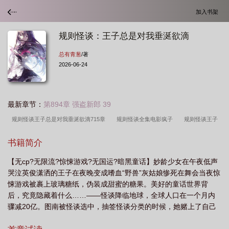
加入书架
规则怪谈：王子总是对我垂涎欲滴
总有青葱
/著
2026-06-24
最新章节：
第894章 强盗新郎 39
规则怪谈王子总是对我垂涎欲滴715章
规则怪谈全集电影疯子
规则怪谈王子
总是对我垂涎欲滴读者评论
规则怪谈中的规则
规则怪谈段子
规则怪谈短篇
书籍简介
十大必看
规则怪谈王子总是对我垂涎欲滴 净化
王子规矩王盟
规则王
【无cp?无限流?惊悚游戏?无国运?暗黑童话】妙龄少女在午夜低声
国
规则怪谈王子总是对我垂涎欲滴 总有青葱
规则怪谈王子总是对我垂涎欲
哭泣英俊潇洒的王子在夜晚变成嗜血“野兽”灰姑娘惨死在舞会当夜惊
滴
规则怪谈童话
规则怪谈系统让我多子多福短剧免费观看
规则怪谈王子总
悚游戏被裹上玻璃糖纸，伪装成甜蜜的糖果。美好的童话世界背
是对我垂涎欲滴笔趣阁
规则怪谈王子总是对我垂涎欲滴TXT
规则怪谈总
后，究竟隐藏着什么……——怪谈降临地球，全球人口在一个月内
骤减20亿。图南被怪谈选中，抽签怪谈分类的时候，她赌上了自己
受
规则怪谈王子总是对我垂涎欲滴评论
规则怪谈让我多子求福短剧
规则怪
全部的运气。“叮咚！恭喜您抽中童话分类，您的运气真是无与伦
谈童话系列
规则怪谈老子天生叛逆漫画