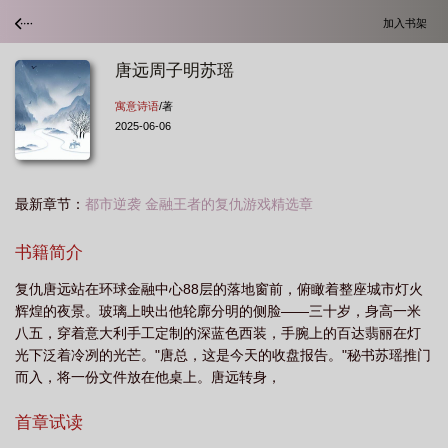
加入书架
唐远周子明苏瑶
寓意诗语
/著
2025-06-06
最新章节：
都市逆袭 金融王者的复仇游戏精选章
书籍简介
复仇唐远站在环球金融中心88层的落地窗前，俯瞰着整座城市灯火
辉煌的夜景。玻璃上映出他轮廓分明的侧脸——三十岁，身高一米
八五，穿着意大利手工定制的深蓝色西装，手腕上的百达翡丽在灯
光下泛着冷冽的光芒。"唐总，这是今天的收盘报告。"秘书苏瑶推门
而入，将一份文件放在他桌上。唐远转身，
首章试读