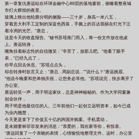
第一章复仇唐远站在环球金融中心88层的落地窗前，俯瞰着整座城
市灯火辉煌的夜景。
玻璃上映出他轮廓分明的侧脸——三十岁，身高一米八五，
穿着意大利手工定制的深蓝色西装，手腕上的百达翡丽在灯光下泛
着冷冽的光芒。"唐总，
这是今天的收盘报告。"秘书苏瑶推门而入，将一份文件放在他桌
上。唐远转身，
嘴角挂着标志性的自信微笑："辛苦了，放那儿吧。"他看了眼手
表，"已经九点了，
你早点回去休息。"苏瑶点点头，
却在转身时欲言又止："唐总...周副总说...""说什么？"唐远挑眉。
"他说今晚要和您单独庆祝，让您务必等他。"苏瑶说完，快步离开了
办公室。
唐远轻笑一声，周子明这家伙，总是神神秘秘的。作为大学同窗兼
创业伙伴，
周子明是他最信任的人。三年前他们一起创立远明资本，如今已成
为业内翘楚，
今天更是拿下了价值五十亿的跨国并购案。手机震动，
是未婚妻林菲菲发来的消息："亲爱的，我在家等你，有惊喜。
"唐远回复了一个亲吻的表情，心情愉悦地整理文件。这时，办公室