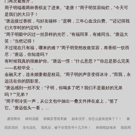
门再次被推开，
周子明端着两杯香槟走了进来。"老唐！"周子明笑容灿烂，"今天可
是我们的大日子！
"唐远接过香槟，与好友碰杯："是啊，三年心血没白费。""还记得我
们大学时的约定吗？
"周子明眼中闪过一丝异样的光芒，"有福同享，有难同当。"唐远大
笑："当然记得！
不过现在只有福，哪来的难？"周子明突然收敛笑容，将香槟一饮而
尽："唐远，你知道吗？
有时候我真的很嫉妒你。"唐远一愣："什么意思？""你总是那么完美
——名校毕业，
金融天才，连未婚妻都是校花。"周子明的声音变得冰冷，"而我，永
远活在你的阴影里。
"唐远感到一丝不安："子明，你喝多了吧？我们不是最好的兄弟
吗？""兄弟？
"周子明冷笑一声，从公文包中抽出一叠文件摔在桌上，"签了
它。"唐远低头一看， ...
虞宿商伶
林间汤圆
林枫苏雪瑶李婉
副本没开，你怎么提前进来了？！
秦
阳苏清玥
亚伦花札
我死后，被千仞雪苦寻十几万年！
林雨晴赵海涛
陈阳周