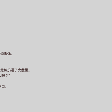
边烧纸钱。
。
，竟然扔进了火盆里。
吗？”
路口。