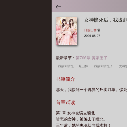
女神惨死后，我拔
日照山林
/著
2026-08-07
最新章节：
第766章 黄家废了
我拔剑斩鬼! 日照山林
我拔剑斩鬼了
女神
死后我拔剑斩鬼免费阅读
我拔剑斩鬼免费阅读
书籍简介
那天，我接到一个诡异的外卖订单。惨
首章试读
第1章 女神被骗去缅北
暗恋的女神，被骗去了缅北。
三年后，她的鬼魂却向我求救！