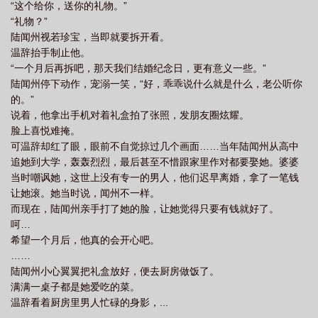
“这个给你，送你的礼物。”
“礼物？”
陆闻州视若珍宝，当即就要拆开看。
温辞抬手制止他。
“一个月后再拆吧，那天我们结婚纪念日，更有意义一些。”
陆闻州停下动作，宠溺一笑，“好，乖乖说什么就是什么，老公听你
的。”
说着，他拿出手机对着礼盒拍了张照，发朋友圈炫耀。
脸上喜悦难掩。
可温辞却红了眼，眼前不自觉掠过几个画面……当年陆闻州从高中
追她到大学，轰轰烈烈，最后甚至不惜跟家里作对都要娶她。婆婆
当时嘲讽她，这世上没有专一的男人，他们迟早离婚，拿了一笔钱
让她滚。她当时说，闻州不一样。
而现在，陆闻州亲手打了她的脸，让她觉得只要有钱就好了。
呵…
希望一个月后，他真的会开心吧。
……
陆闻州小心翼翼把礼盒放好，便去厨房做饭了。
满满一桌子都是她爱吃的菜。
温辞看着厨房里男人忙碌的身影，...