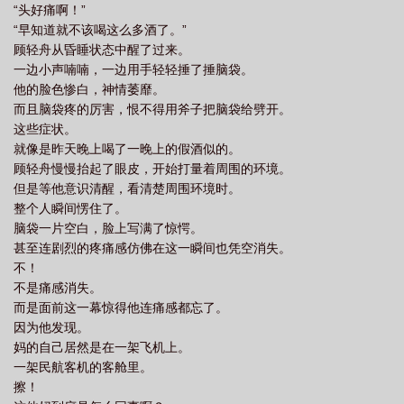
“头好痛啊！”
“早知道就不该喝这么多酒了。”
顾轻舟从昏睡状态中醒了过来。
一边小声喃喃，一边用手轻轻捶了捶脑袋。
他的脸色惨白，神情萎靡。
而且脑袋疼的厉害，恨不得用斧子把脑袋给劈开。
这些症状。
就像是昨天晚上喝了一晚上的假酒似的。
顾轻舟慢慢抬起了眼皮，开始打量着周围的环境。
但是等他意识清醒，看清楚周围环境时。
整个人瞬间愣住了。
脑袋一片空白，脸上写满了惊愕。
甚至连剧烈的疼痛感仿佛在这一瞬间也凭空消失。
不！
不是痛感消失。
而是面前这一幕惊得他连痛感都忘了。
因为他发现。
妈的自己居然是在一架飞机上。
一架民航客机的客舱里。
擦！