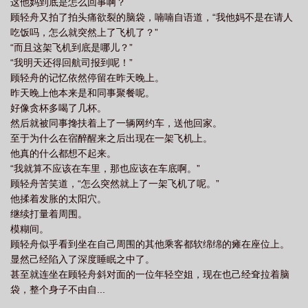
这他妈到底是怎么回事啊？
顾轻舟又拍了拍头痛欲裂的脑袋，喃喃自语道，“我他妈不是在请人
吃饭吗，怎么就突然上了飞机了？”
“而且这架飞机到底是哪儿？”
“我明天还得回航司报到呢！”
顾轻舟的记忆依然停留在昨天晚上。
昨天晚上他本来是和同事聚餐呢。
好像贪杯多喝了几杯。
然后就被同事搀扶着上了一辆网约车，送他回家。
至于为什么在宿醉醒来之后出现在一架飞机上。
他真的什么都想不起来。
“我就算不应该在车里，那也应该在车底啊。”
顾轻舟苦笑道，“怎么突然就上了一架飞机了呢。”
他揉着发胀的太阳穴。
继续打量着周围。
模糊间。
顾轻舟似乎看到坐在自己周围的其他乘客都软绵绵的瘫在座位上。
显然己经陷入了深度睡眠之中了。
甚至就连坐在顾轻舟斜对面的一位年轻空姐，现在也己经耷拉着脑
袋，整个身子不由自...