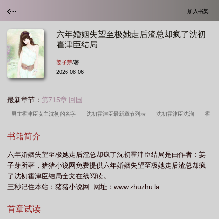
加入书架
六年婚姻失望至极她走后渣总却疯了沈初
霍津臣结局
姜子芽
/著
2026-08-06
最新章节：
第715章 回国
男主霍津臣女主沈初的名字
沈初霍津臣最新章节列表
沈初霍津臣沈洵
霍
靖南沈言初
沈初霍津臣无弹窗
霍深沈念初
书籍简介
六年婚姻失望至极她走后渣总却疯了沈初霍津臣结局是由作者：姜
子芽所著，猪猪小说网免费提供六年婚姻失望至极她走后渣总却疯
了沈初霍津臣结局全文在线阅读。
三秒记住本站：猪猪小说网 网址：www.zhuzhu.la
首章试读