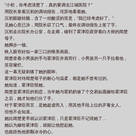
“小初，你考虑清楚了，真的要调去江城医院？”
周院长拿着沉初的调动报告，诧异地看着她。
沉初眼睫轻颤，含了一丝酸涩的笑意，“我已经考虑好了。”
见她心意已决，周院长叹了口气，最终在调动报告上签了字。
沉初走出院长办公室，在走廊，碰到了霍津臣跟穿着白大褂的闻楚
母子。
她脚步一顿。
映入眼帘好似一家三口的唯美画面。
闻楚牵着小男孩的手与霍津臣并肩而行，小男孩另一只手拉着他，
笑容璨烂。
这一幕无疑刺痛了她的眼眸。
霍津臣对待闻楚母子的耐心与温柔，都是她不曾有过的。
她知道，霍津臣恨她。
闻楚是霍津臣的初恋，当年她与霍奶奶做了个交易如愿嫁给霍津臣
之后，她才知他们分了手。
对于霍津臣而言，是她趁虚而入，用其他手段上位的歹毒女人。
但他不会知道。
她比闻楚更早就认识霍津臣，只是霍津臣不记得她了…
她以为嫁给霍津臣，就能让他想起她。
也能捂热他那颗冰冷的心。