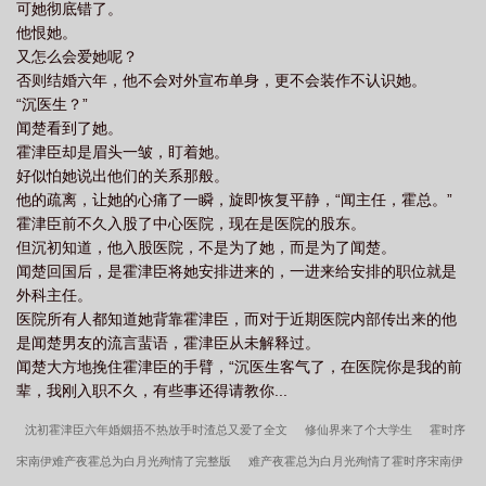
可她彻底错了。
他恨她。
又怎么会爱她呢？
否则结婚六年，他不会对外宣布单身，更不会装作不认识她。
“沉医生？”
闻楚看到了她。
霍津臣却是眉头一皱，盯着她。
好似怕她说出他们的关系那般。
他的疏离，让她的心痛了一瞬，旋即恢复平静，“闻主任，霍总。”
霍津臣前不久入股了中心医院，现在是医院的股东。
但沉初知道，他入股医院，不是为了她，而是为了闻楚。
闻楚回国后，是霍津臣将她安排进来的，一进来给安排的职位就是
外科主任。
医院所有人都知道她背靠霍津臣，而对于近期医院内部传出来的他
是闻楚男友的流言蜚语，霍津臣从未解释过。
闻楚大方地挽住霍津臣的手臂，“沉医生客气了，在医院你是我的前
辈，我刚入职不久，有些事还得请教你...
沈初霍津臣六年婚姻捂不热放手时渣总又爱了全文
修仙界来了个大学生
霍时序
宋南伊难产夜霍总为白月光殉情了完整版
难产夜霍总为白月光殉情了霍时序宋南伊