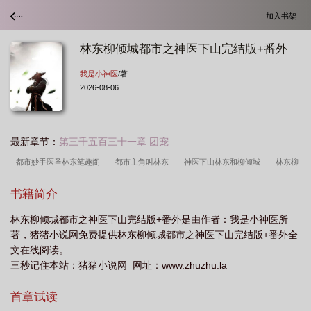
加入书架
林东柳倾城都市之神医下山完结版+番外
我是小神医
/著
2026-08-06
最新章节：
第三千五百三十一章 团宠
都市妙手医圣林东笔趣阁
都市主角叫林东
神医下山林东和柳倾城
林东柳
倾城全文免费阅读
神医林东言小菲
都市妙手神医林东
神医赘婿林东全文阅
书籍简介
读
神医赘婿林东白雨橙笔趣阁
林东柳倾城在线阅读
林东柳倾城神医下
林东柳倾城都市之神医下山完结版+番外是由作者：我是小神医所
山
都市林东
林东柳倾城无弹窗阅读
一部都市主角叫林东
林东白钰柳倾
著，猪猪小说网免费提供林东柳倾城都市之神医下山完结版+番外全
城涂胭脂的免费都市之神医下山
都市神医林煜免费全集
都市妙手医圣林
文在线阅读。
东
神医林东主角名字
主角林东都市
林东柳倾城全本免费阅读
神医兵王
三秒记住本站：猪猪小说网 网址：www.zhuzhu.la
混都市林东
林东柳倾城第288章
小神医林东
第一章神医下山陈东阳
乡
首章试读
村神医林东
林东柳倾城最新章节