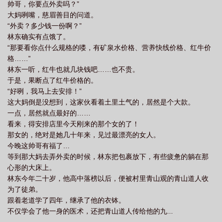
帅哥，你要点外卖吗？”
大妈咧嘴，慈眉善目的问道。
“外卖？多少钱一份啊？”
林东确实有点饿了。
“那要看你点什么规格的喽，有矿泉水价格、营养快线价格、红牛价
格……”
林东一听，红牛也就几块钱吧……也不贵。
于是，果断点了红牛价格的。
“好咧，我马上去安排！”
这大妈倒是没想到，这家伙看着土里土气的，居然是个大款。
一点，居然就点最好的……
看来，得安排店里今天刚来的那个女的了！
那女的，绝对是她几十年来，见过最漂亮的女人。
今晚这帅哥有福了…
等到那大妈去弄外卖的时候，林东把包裹放下，有些疲惫的躺在那
心形的大床上。
林东今年二十岁，他高中落榜以后，便被村里青山观的青山道人收
为了徒弟。
跟着老道学了四年，继承了他的衣钵。
不仅学会了他一身的医术，还把青山道人传给他的九...