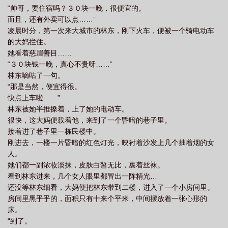
“帅哥，要住宿吗？３０块一晚，很便宜的。
而且，还有外卖可以点……”
凌晨时分，第一次来大城市的林东，刚下火车，便被一个骑电动车
的大妈拦住。
她看着慈眉善目……
“３０块钱一晚，真心不贵呀……”
林东嘀咕了一句。
“那是当然，便宜得很。
快点上车啦……”
林东被她半推搡着，上了她的电动车。
很快，这大妈便载着他，来到了一个昏暗的巷子里。
接着进了巷子里一栋民楼中。
刚进去，一楼一片昏暗的红色灯光，映衬着沙发上几个抽着烟的女
人。
她们都一副浓妆淡抹，皮肤白皙无比，裹着丝袜。
看到林东进来，几个女人眼里都冒出一阵精光…
还没等林东细看，大妈便把林东带到二楼，进入了一个小房间里。
房间里黑乎乎的，面积只有十来个平米，中间摆放着一张心形的
床。
“到了。