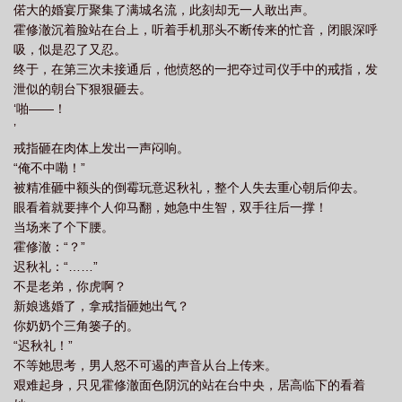
偌大的婚宴厅聚集了满城名流，此刻却无一人敢出声。
霍修澈沉着脸站在台上，听着手机那头不断传来的忙音，闭眼深呼
吸，似是忍了又忍。
终于，在第三次未接通后，他愤怒的一把夺过司仪手中的戒指，发
泄似的朝台下狠狠砸去。
‘啪——！
’
戒指砸在肉体上发出一声闷响。
“俺不中嘞！”
被精准砸中额头的倒霉玩意迟秋礼，整个人失去重心朝后仰去。
眼看着就要摔个人仰马翻，她急中生智，双手往后一撑！
当场来了个下腰。
霍修澈：“？”
迟秋礼：“……”
不是老弟，你虎啊？
新娘逃婚了，拿戒指砸她出气？
你奶奶个三角篓子的。
“迟秋礼！”
不等她思考，男人怒不可遏的声音从台上传来。
艰难起身，只见霍修澈面色阴沉的站在台中央，居高临下的看着