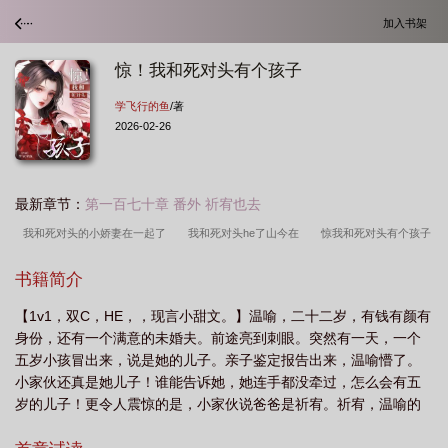
加入书架
惊！我和死对头有个孩子
学飞行的鱼
/著
2026-02-26
最新章节：
第一百七十章 番外 祈宥也去
我和死对头的小娇妻在一起了
我和死对头he了山今在
惊我和死对头有个孩子
免费阅读
惊!我和死对头有个孩子全本
我和死对头一起重生了
惊!我和死对
书籍简介
头有个孩子的
惊!我和死对头有个孩子在线阅读
惊!我和死对头有个孩子短剧免
【1v1，双C，HE，，现言小甜文。】温喻，二十二岁，有钱有颜有
费观看
祈宥
温喻
惊我和死对头有个孩子百度
我和死对头结婚了姜
身份，还有一个满意的未婚夫。前途亮到刺眼。突然有一天，一个
昕
我和死对头
我和死对头竟然有孩子
我和死对头竟然有个崽
惊!我和
五岁小孩冒出来，说是她的儿子。亲子鉴定报告出来，温喻懵了。
死对头有个孩子温喻在线阅读祁宥
我和死对头都重生了
我和死对头结婚后重生
小家伙还真是她儿子！谁能告诉她，她连手都没牵过，怎么会有五
岁的儿子！更令人震惊的是，小家伙说爸爸是祈宥。祈宥，温喻的
了
我和死对头的崽穿来了
我和死对头生崽后失忆了
惊!我和死对头有个孩
死对头。两人从小不对付，在外遇到必扛上那种。她怎么可能和他
子短剧
惊我和死对头有个孩子漫剧
惊我和死对头有个孩子TXT
惊!我和死