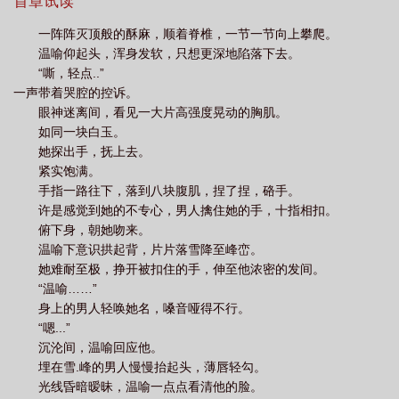
有一个孩子？*祈宥，京圈最桀骜的太子爷，二十三岁，母胎solo，
首章试读
对头有个孩子
惊!我和死对头有个孩子 完结了吗
惊!我和死对头有个孩子学飞行
处男之身稳如泰山。突然有一天，温喻指着一小孩跟他说，这是他
一阵阵灭顶般的酥麻，顺着脊椎，一节一节向上攀爬。
们的儿子。祈宥：怎么可能？就...
的鱼
我和死对头在一起后重生了
惊!我和死对头有个孩子百度
惊我和死对
温喻仰起头，浑身发软，只想更深地陷落下去。
头有个孩子
惊我和死对头有个孩子短剧
“嘶，轻点..”
一声带着哭腔的控诉。
眼神迷离间，看见一大片高强度晃动的胸肌。
如同一块白玉。
她探出手，抚上去。
紧实饱满。
手指一路往下，落到八块腹肌，捏了捏，硌手。
许是感觉到她的不专心，男人擒住她的手，十指相扣。
俯下身，朝她吻来。
温喻下意识拱起背，片片落雪降至峰峦。
她难耐至极，挣开被扣住的手，伸至他浓密的发间。
“温喻……”
身上的男人轻唤她名，嗓音哑得不行。
“嗯...”
沉沦间，温喻回应他。
埋在雪.峰的男人慢慢抬起头，薄唇轻勾。
光线昏暗暧昧，温喻一点点看清他的脸。