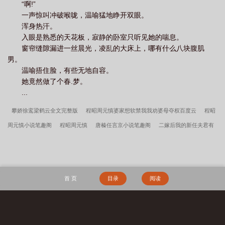
“啊!”
一声惊叫冲破喉咙，温喻猛地睁开双眼。
浑身热汗。
入眼是熟悉的天花板，寂静的卧室只听见她的喘息。
窗帘缝隙漏进一丝晨光，凌乱的大床上，哪有什么八块腹肌
男。
温喻捂住脸，有些无地自容。
她竟然做了个春.梦。
...
攀娇徐鸾梁鹤云全文完整版
程昭周元慎婆家想软禁我我劝婆母夺权百度云
程昭
周元慎小说笔趣阁
程昭周元慎
唐榛任言京小说笔趣阁
二嫁后我的新任夫君有
秘密林月鸣江升全文完整版
婆家想软禁我我劝婆母夺权程昭周元慎全文完整版
挡
刀换妾位这恩典我不要！徐鸾梁鹤云全文完整版
林月鸣江升
唐榛任言京穿成男主
的心机前女友百度云
唐榛任言京
徐鸾梁鹤云
高门主母的驯夫手册程昭周元慎
首 页
目录
阅读
全文完整版
徐鸾梁鹤云挡刀换妾位这恩典我不要！百度云
穿成男主的心机前女友
唐榛任言京全文完整版
徐鸾梁鹤云攀娇百度云
全民鬼域：转职天师，招招毁灭
级
徐鸾梁鹤云小说笔趣阁
林月鸣江升小说笔趣阁
程昭周元慎高门主母的驯夫