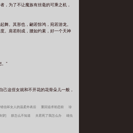
护者，为了不让魔族有丝毫的可乘之机，
翩起舞。其形也，翩若惊鸿，宛若游龙。
合度。肩若削成，腰如灼素，好一个天神
。”
，自己这侄女就和不开花的花骨朵儿一般，
错信坏女人的温柔外表后
重回追求初恋前
珍
快穿]
朕怎么不知道
夫君死了我怎么办
雄虫
选韩春雪李曼玉一顾佳人
韩春雪李曼玉一顾佳人
块田
诸天领主