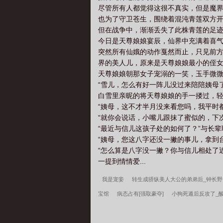
尽管所有人都觉得这很不真实，但是魔
也为了守卫苍生，围绕着混沌青莲双方
但在战争中，渐渐丢失了此株青莲的足
今日是天尊娘娘宴辰，仙界中充满着喜
突然所有仙娥的动作戛然而止，只见前
界的美人儿，原来是天尊娘娘最小的侄女-
天尊娘娘朝那女子宠溺的一笑，玉手微
“雪儿，怎么有好一阵儿没过来陪陪姨母
白雪里亲昵的将天尊娘娘的手一搂过，
“姨母，这不才半月没来看您吗，我平时
“就你会说话，小嘴儿跟抹了蜜似的，下
“最近与信儿这孩子处的如何了？”与长
“姨母，您这八字还没一撇的事儿，拿到
“怎么算是八字没一撇？你与信儿相处了
一提到情情爱...
我是宠妾
转生成骄纵美人大公的弟弟后_钟长野
宝馆
病态占有[强取豪夺]
小狗死遁后反攻了_
大人缺乏常识却过于上进_鹿小咔【完结+番外】
笔趣阁
重生七零：资本家小姐一心想离婚
星