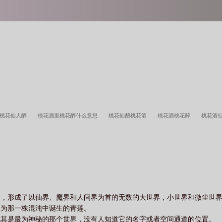
桃花仙人醉
桃花酒里桃花醉什么意思
桃花仙酿桃花酒
桃花酒桃花醉
桃花酒
桃花美酒诗句
桃花酿美酒完整诗句
桃花仙酿
桃花醉酿酒
桃花仙酒图片
变，形成了以仙界、魔界和人间界为首的无数的大世界，小世界和微尘世
因为那一株混沌中诞生的青莲。
尤其是最为神秘的那个世界，没有人知道它的名字或者空间通道的位置。