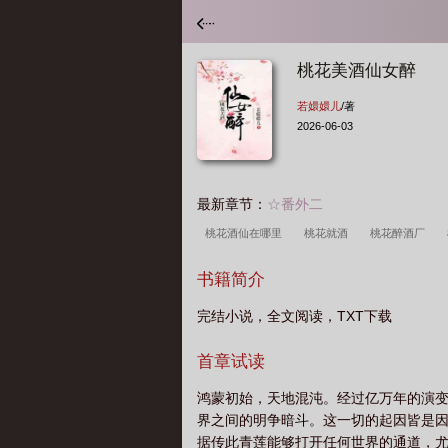
桃花美酒仙女醉
若嬛嬛儿
/著
2026-06-03
最新章节：
☆番外二
桃花酒仙在哪里
桃花就酒
桃花醉酒厂
妆
桃花酒仙 飘落的桃花
桃花醉酒来自哪里
书籍简介
酒
桃花酒仙在哪儿
完结小说，全文阅读，TXT下载
首章试读
鸿蒙初始，天地混沌。经过亿万年的演
界之间的明争暗斗。这一切的起因皆是
据传此青莲能够打开任何世界的通道，