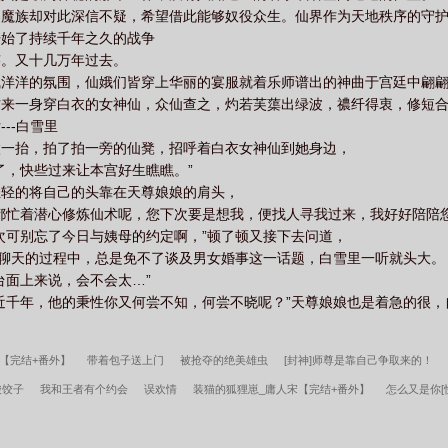
界魔族却对此深信不疑，希望借此能够奴役众生。仙界作为天地秩序的守
开始了持续千年之久的战争
迹。又十几万年过去。
气洋洋的氛围，仙娥们皆穿上华丽的宴服就着乐师谱出的神曲于宫廷中翩
方来一身穿白衣的女神仙，众仙查之，灼若芙蕖出绿波，禯纤得衷，修短
--白雪里
微一抬，拍了拍一旁的仙凳，招呼着白衣女神仙到她身边，
了，快些过来让本宫好生瞧瞧。”
轻轻的将自己的头靠在天尊娘娘的肩头，
都忙着潜心修炼仙术呢，您下次要是想我，便找人寻我过来，我好好陪陪您
次可别忘了今日与姨母的约定啊，”顿了顿又接下去问道，
辈聊天的过程中，总是免不了谈及男女婚事这一话题，白雪里一听就头大。
台面上来说，会不会太…”
近千年，他的秉性你又何尝不知，何尝不晓呢？”天尊娘娘也是着急的很
【完结+番外】
带着包子送上门
被抢夺的绝美雄虫
[封神]师尊是靠自己争取来的！
酸饺子
我和王者有个约会
误欢情
装猫的狐狸崽_庸人宋【完结+番外】
怎么又是你[
误把天与暴君当金丝雀养了
带着夫郎打天下_喵驴大人
养的幼崽全成反派了_啄米
精
之途
从军赋
修仙从做杂役开始
超神学院之大天渣
美漫地狱之主
年代：我在58有