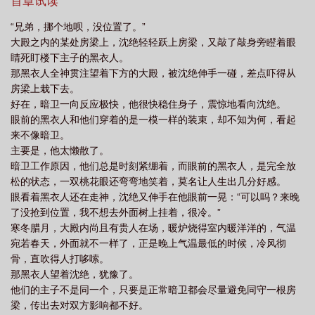
十分满意这个搭子。时间久了，两人情投意合，约定一起辞职过二
首章试读
人世界。只是小暗卫不通情窍，不懂怎么爱爱。沈绝大手一挥，画
“兄弟，挪个地呗，没位置了。”
了不少涩涩的画像，两人该做的不该做的都做了。直到四皇子被封
大殿之内的某处房梁上，沈绝轻轻跃上房梁，又敲了敲身旁瞪着眼
太子那天。沈绝趴在房梁上，看见四皇子锁骨上和小暗卫一模一样
睛死盯楼下主子的黑衣人。
的痣。那颗痣他刚刚咬过，上面还有沈绝留下的牙印。沈绝：⊙﹏⊙
那黑衣人全神贯注望着下方的大殿，被沈绝伸手一碰，差点吓得从
传言四皇子萧煜残暴不仁，吃人不吐骨头，惹了他的人下场都很
房梁上栽下去。
惨。沈绝觉得自己完蛋了。他打算和萧煜说清楚，看在上班搭子的
好在，暗卫一向反应极快，他很快稳住身子，震惊地看向沈绝。
感情上，就放他一马……刚靠近门口，沈绝听见萧煜冷漠开口：“我
眼前的黑衣人和他们穿着的是一模一样的装束，却不知为何，看起
最讨厌断袖，杀了吧。”沈绝吓得连滚带爬跑路。忽然眼前一黑。醒
来不像暗卫。
来时，萧煜拿着熟悉的画像，表情阴沉：“跑什么，不是说过要和我
主要是，他太懒散了。
过一辈子吗？”“我们把你画的姿势全都来一遍，好不好？”“真厉害，
暗卫工作原因，他们总是时刻紧绷着，而眼前的黑衣人，是完全放
原来真的能折成这样……”沈绝：“等等，我的腰！”
松的状态，一双桃花眼还弯弯地笑着，莫名让人生出几分好感。
————————预收:《弟弟总想要我小命》谢云穿越了，穿越成
眼看着黑衣人还在走神，沈绝又伸手在他眼前一晃：“可以吗？来晚
一个体弱多病的太子，弟弟总想要他的命。穿越过来第一天，谢云
了没抢到位置，我不想去外面树上挂着，很冷。”
收到三弟的信，请他玄武门一叙。翻译过来就是：玄武门对掏，谁
寒冬腊月，大殿内尚且有贵人在场，暖炉烧得室内暖洋洋的，气温
赢谁太子。谢云嘎巴一下死了。一时半会儿死不掉，为了保住小
宛若春天，外面就不一样了，正是晚上气温最低的时候，冷风彻
命，谢云只能讨好弟弟。给弟弟又是送礼又是陪笑，隔天又收到弟
骨，直吹得人打哆嗦。
弟的信，邀他应天城一观。翻译过来就是：应天城互砍，谁输谁反
那黑衣人望着沈绝，犹豫了。
贼。弟弟总是想要他的命，怎么办呢？谢云有点死了。自这天起，
他们的主子不是同一个，只要是正常暗卫都会尽量避免同守一根房
谢云开始韬光养晦，装疯卖傻，总之，要让弟弟感觉到没有皇位威
梁，传出去对双方影响都不好。
胁，这样才能保住小命。他在浴池泡澡，热情邀请弟弟一起，弟弟