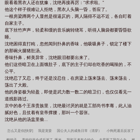
眼看着黑衣人还在犹豫，沈绝再接再厉：“求求啦。”
冷脸拒绝。他掀开被子邀请弟弟同床共枕，弟弟呵斥他不知羞耻罔
他这个样子很难让人拒绝，黑衣人头脑一昏，答应了。
顾人伦。太傅考究学问，他佯装一无所知，扭头面向弟弟:“我笨笨
一根房梁蹲两个人显然是很逼仄的，两人隔得不远不近，各自盯着
嘟，还是弟弟厉害。”终于，在他又一次不小心摔到弟弟怀中时，弟
自家主子。
弟忍不住了。他把谢云压在床上，冷笑:“我还是第一次见会勾引自己
底下丝竹声声，轻柔和缓的音乐婉转绕耳，听得人脑袋都要昏昏欲
弟弟的兄长，既然如此，我就成全你。”谢云:“？!不要啊。”我只是在
睡。
卖萌，不是在自荐枕席啊！……
沈绝困得直打盹，忽然闻到扑鼻的香味，他吸吸鼻子，锁定了楼下
的那碗火腿猪肚汤。
香味扑鼻，鲜美异常，沈绝眼泪都要出来了。
他们这些暗卫在上面饿肚子，底下的主子们却在吃香的喝辣的，不
公平。
沈绝忍了又忍，终于还是没忍住，在房梁上荡来荡去、荡来荡去，
荡出了大殿。
他的身姿极为轻盈，即使是武力数一数二的暗卫们，也仅仅看见一
道残影路过。
京中的各个王亲贵族里，沈绝最讨厌的就是工部尚书李骞，此人油
腻好色，且仗着有皇帝撑腰，那叫一个嚣张。
沈绝从他的汤盅里偷...
怎么又是你[快穿]
我是宠妾
国公夫人的咸鱼日常（清穿）
小狗死遁后反攻了
_酸饺子
养的幼崽全成反派了_啄米
我和王者有个约会
夫君死了我怎么办
被