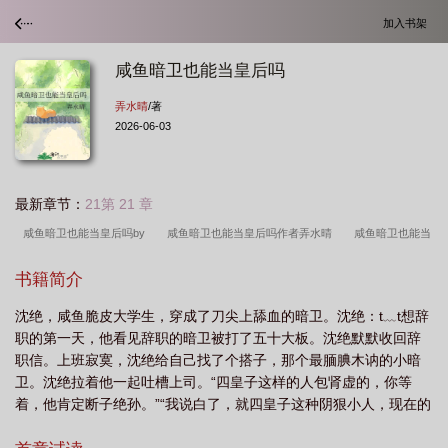
加入书架
咸鱼暗卫也能当皇后吗
弄水晴
/著
2026-06-03
最新章节：
21第 21 章
咸鱼暗卫也能当皇后吗by
咸鱼暗卫也能当皇后吗作者弄水晴
咸鱼暗卫也能当
皇后吗?
咸鱼暗卫也能当皇后吗免费阅读
暗卫好不好
咸鱼暗卫也能当皇后
书籍简介
吗TXT
暗卫是主角
暗卫能选吗
咸鱼暗卫也能当皇后吗TXT百度
咸鱼暗
沈绝，咸鱼脆皮大学生，穿成了刀尖上舔血的暗卫。沈绝：t﹏t想辞
卫也能当皇后吗弄水晴
咸鱼暗卫也能当皇后吗by弄水晴
暗卫不能买
暗卫
职的第一天，他看见辞职的暗卫被打了五十大板。沈绝默默收回辞
好吗
暗卫变成皇后
咸鱼暗卫也能当皇后吗百度
职信。上班寂寞，沈绝给自己找了个搭子，那个最腼腆木讷的小暗
卫。沈绝拉着他一起吐槽上司。“四皇子这样的人包肾虚的，你等
着，他肯定断子绝孙。”“我说白了，就四皇子这种阴狠小人，现在的
刺杀还是太少了。”每次他骂四皇子，小暗卫都和他同仇敌忾，沈绝