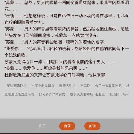
“苏蒙……”忽然，男人的眼睛一瞬间变得通红起来，眼眶里闪烁着泪
花……
“杜衡……”他想这样说，可是自己依旧一动不动的跪在那里，用几近
狰狞的眼睛看着对方。
“苏蒙……”男人的声音里带着浓浓的鼻音，然后猛地抱住自己，硬硬
的头发在自己的颈间摩擦，苏蒙却一点感觉也没有。
“苏蒙……”男人的声音有些哽咽，喃喃的叫着他的名字。
“我爱你……”他流着泪，轻轻的说着，然后轻轻的在他的唇间落下一
个浅浅的吻。
苏蒙只觉得心口一滞，目瞪口呆的看着眼前的这个男人……
“苏蒙……我爱你……可你是我的兄弟啊……”
杜衡歇斯底里的哭声让苏蒙觉得心口闷闷地，他从来都...
星际宠婚巨星
六零小老鼠日常
圈养大明星
不二臣
救了一头濒死的龙
咸
鱼暗卫也能当皇后吗
如何娇养作精女友
被误认为邪神后_南辿星
叛出师门后和
师祖HE了_单十六【完结+番外】
你坏，可我看不见！
草头仙之驱邪_艾苃薇【完
结+番外】
不苏怎么撩妹子（娱乐圈）
白浪边
团宠幼崽在兽世种田_余心之
逢场作戏
傀儡皇帝的榻上权臣_七渺七秒
揽你入怀中[娱乐圈]
美人独步
国
首 页
目录
阅读
公夫人的咸鱼日常（清穿）
教主又迷上了武林正道
精选韩春雪李曼玉一顾佳人