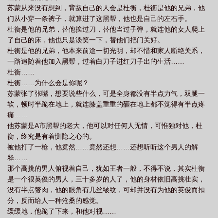
苏蒙从来没有想到，背叛自己的人会是杜衡，杜衡是他的兄弟，他
们从小穿一条裤子，就算进了这黑帮，他也是自己的左右手。
杜衡是他的兄弟，替他挨过刀，替他当过子弹，就连他的女人爬上
了自己的床，他也只是淡笑一下，替他们把门关好。
杜衡是他的兄弟，他本来前途一切光明，却不惜和家人断绝关系，
一路追随着他加入黑帮，过着白刀子进红刀子出的生活……
杜衡……
杜衡……为什么会是你呢？
苏蒙张了张嘴，想要说些什么，可是全身都没有半点力气，双腿一
软，顿时半跪在地上，就连膝盖重重的砸在地上都不觉得有半点疼
痛……
他苏蒙是A市黑帮的老大，他可以对任何人无情，可惟独对他，杜
衡，终究是有着恻隐之心的。
被他打了一枪，他竟然……竟然还想……还想听听这个男人的解
释……
那个高挑的男人俯视着自己，犹如王者一般，不得不说，其实杜衡
是一个很英俊的男人，三十多岁的人了，他的身材依旧高挑壮实，
没有半点赘肉，他的眼角有几丝皱纹，可却并没有为他的英俊而扣
分，反而给人一种沧桑的感觉。
缓缓地，他跪了下来，和他对视……