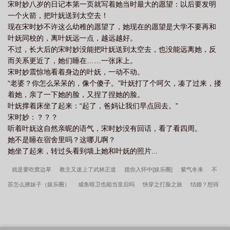
宋时妙八岁的日记本第一页就写着她当时最大的愿望：以后要发明
一个火箭，把叶妩送到太空去！
现在宋时妙不许这么幼稚的愿望了，她现在的愿望是大学不要再和
叶妩同校的，离叶妩远一点，越远越好。
不过，长大后的宋时妙没能把叶妩送到太空去，也没能远离她，反
而关系更近了，她们睡在……一张床上。
宋时妙震惊地看着身边的叶妩，一动不动。
“老婆？你怎么呆呆的，像个傻子。”叶妩打了个呵欠，凑了过来，搂
着她，亲了一下她的脸，又捏了捏她的脸。
叶妩撑着床坐了起来：“起了，爸妈让我们早点回去。”
宋时妙：？？？
听着叶妩这自然亲昵的语气，宋时妙没有回话，看了看四周。
她不是睡在宿舍里吗？这哪儿啊？
她坐了起来，转过头看到墙上她和叶妩的照片...
就是要吃窝边草
教主又迷上了武林正道
揽你入怀中[娱乐圈]
紫气冬来
不
苏怎么撩妹子（娱乐圈）
咸鱼暗卫也能当皇后吗
快穿之打脸之旅
结婚？想得
美！
救了一头濒死的龙
六零小老鼠日常
不二臣
盛世娇宠之驭灵悍妃
你
坏，可我看不见！
美人独步
大唐诗圣
重生军嫂
圈养大明星
白浪边
星
际宠婚巨星
草头仙之驱邪_艾苃薇【完结+番外】
李小萌周文瑞全集免费阅读