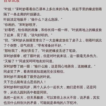
叶妩，脾气依旧恶劣。她想不明白自己到底为什么会和叶妩结婚。
首章试读
在八年后度过三个月之后，她猝不及防地穿了回去。叶妩正蹲在她
“叶妩！”宋时妙看着自己课本上多出来的乌龟，抓起手里的橡皮朝着
床边把她的头发绑在床柱上。宋时妙看着对方，脱口而出：“老婆别
隔了一条走廊的叶妩砸去。
闹。”宋时妙补救：“我说是你先喊我老婆的你信吗？”叶妩翻了个白
叶妩淡定地躲开：“做什么？这么急躁。”
眼，并赏了她一个脑瓜崩。——预收：《听说你想撩我[娱乐圈]》谢
“你画的。”宋时妙咬牙。
止书和叶池栩的关系在不同的眼里有完全不一样的解读。营销号：
“好看吧，给你画的画像，和你长得一模一样。”叶妩将地上的橡皮捡
积怨已久。谢止书：在上节目之前没说过几句话的八竿子打不着的
了起来，晃了晃，“说句好听的。”
关系，但印象确实不佳。叶池栩：啊？有怨吗？啊？她们在节目中
“切。”宋时妙从抽屉里拿出了一大盒橡皮放在了桌子上，朝着叶妩比
同框——谢止书的唯粉：姐，和双面派站在一起苦了你了。叶池栩
了个倒赞，语气得意，“早有准备好不好。”
的唯粉：姐，和霸道不讲理的人站在一起苦了你了。cp粉：两个人
“那给我了，刚好弄丢了。”叶妩把橡皮丢进了笔袋。
都是白色纱裙，这是婚礼现场吗？路人：？她们穿差不多的衣服
宋时妙握拳，瞪了眼叶妩，但是对叶妩来说，这一眼毫无杀伤力。
——谢止书的唯粉：学人精。叶池栩的唯粉：谁学谁？cp粉：情侣
“又输了？”同桌笑呵呵地友好问道。
装？小情侣今天又在偷偷秀恩爱。以及最后，是cp粉的胜利。谢止
宋时妙瞥了她一眼：“输什么输，这是我心地善良，送她橡皮。”
书的唯粉：因为谢止书总是不按照常理出牌，居然不觉得意外。叶
同桌笑了声，看表情就知道她完全没相信。
池栩的唯粉：有一个脾气不好的嫂子也好……姐应该不会在被欺负
宋时妙不满地看了眼旁边的叶妩。
了吧。cp粉：我们果然火眼金睛！
天下怎么能有这么恶劣的人！
宋时妙和叶妩同岁，两个人从小一起长大，她们是邻居，还是同
学，从幼儿园到高中都是同班。
虽然一起长大，但关系极差，可以算得上水火不容，说矛盾，其实
也没什么特别大的矛盾，可能就是单纯的八字犯冲。