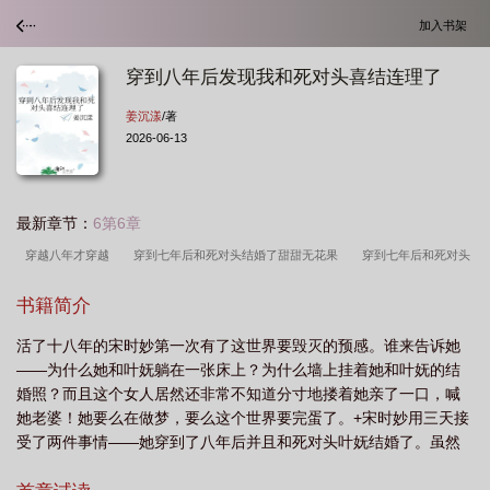
加入书架
穿到八年后发现我和死对头喜结连理了
姜沉漾
/著
2026-06-13
最新章节：
6第6章
穿越八年才穿越
穿到七年后和死对头结婚了甜甜无花果
穿到七年后和死对头
结婚了
我穿越八年
穿到七年后和死对头结婚
穿到七年后和死对头结婚了
书籍简介
by甜甜无花果
穿越后的八年
穿到七年后和死对头结婚了白
穿越到八年
活了十八年的宋时妙第一次有了这世界要毁灭的预感。谁来告诉她
前
穿越八年之后
——为什么她和叶妩躺在一张床上？为什么墙上挂着她和叶妩的结
婚照？而且这个女人居然还非常不知道分寸地搂着她亲了一口，喊
她老婆！她要么在做梦，要么这个世界要完蛋了。+宋时妙用三天接
受了两件事情——她穿到了八年后并且和死对头叶妩结婚了。虽然
叶妩说是自己追得她，但她觉得一定是叶妩在胡说八道。八年后的