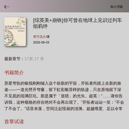
加入书架
[综英美+崩铁]你可曾在地球上见识过列车
组羁绊
青竹流火
/著
2026-06-03
最新章节：
17第 17 章
书籍简介
异星穹轨的银线刚刚铺入这个崭新的宇宙，开拓者尚踏上全新的旅
途——一道光劈开穹窿，留下虹彩般异样的轨迹，只在原地留下深
不见底的琉璃巨坑。那是属于「巡猎」的光矢。超英：“……请你告
诉我，这种规格的存在绝对不会再出现了。”开拓者讪讪一笑：“不会
了不会了。”话音未落，空间泛起怪诞的涟漪。超越维度、足以令常
人理智蒸发的庞大意志轰然降临。星辰的运行轨迹被肆意篡改，宇
宙幕布被硬生生撕开一张大笑的裂口。纯粹的混沌倒灌进这方天
首章试读
地，连空气都因这股神明威压而扭曲颤栗。震耳欲聋的狂笑声砸在