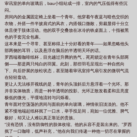
审讯室的单向玻璃后，bau小组站成一排，室内的气压低得有些沉
每一个人的耳膜上。“阿基维利开开门，啊哈好寂寞——”刚刚记录下
闷。
星神与命途名单、连档案袋都还没来得及封口的超级英雄停下手中
房间内的金属固定椅上坐着一个青年。他穿着午夜蓝与暗色交织的
的笔，缓缓转头。“……？”————星清了清嗓子，向众人隆重介绍
衣物，外搭一件半披肩式的风衣，内搭领口微敞，剪裁显得十分立
她的地球开拓小分队。“现在站在你们面前的，是星穹列车的不动
体且便于肢体活动。他的双手交叠放在冰冷的铁桌面上，十指被黑
产，不朽的龙裔，持明族的末代龙尊，龙尊mk2000型，冷面小青龙
色的手套完全包裹。
——丹恒！”丹恒默默闭上眼，单手扶额。星毫不留顿，手势一转指
这本来是一个寻常、甚至称得上十分好看的青年——如果忽略他头
向另一边：“而这位！是匹诺康尼在逃公主，前任星神，新命途开创
部两侧的耳羽，以及悬浮在脑后的半透明天环的话。
者，橡木家系前任家主，家族现任通缉犯，秩序的双子之一，在鸡
罗西端着咖啡纸杯，目光越过升腾的热气，死死锁定在青年头部两
翅膀上打钉饰的男孩，匹诺康尼最英俊的男人——星期日！”星期日
侧——那是两只纯白的羽翼。此刻，那些羽毛呈现出一种自然向
沉默了两秒，耳侧的白羽微不可察地绷直了。“……是主公。”他不紧
下、向后舒展的放松状态，甚至随着审讯室排气扇引发的微弱气流
不慢地出声纠正。星立刻扭过头，对一旁的人挤了挤眼睛：“看吧，
在轻轻翕动。
我故意的。如果我正儿八经地介绍，他肯定要跟我引经据典地驳
更让人无法移开视线的是，青年的头顶斜后方悬浮着一个光环。那
斥。但我塞一堆离谱的称呼进去，他就只会下意识去纠正里面的事
并非实体物质，而是一种半透明的投影。光环正散发着柔和且亮度
实错误。这就叫那什么，开窗原理。”阅读指南：1、尽量不ooc，但
极低的微光，平缓地流转与闪烁着。
有私设2、星中心向，cp和cb都磕，作者杂食党。3、综犯罪心理和
青年面对空荡荡的房间与面前的单向玻璃，神情依旧淡淡的。他不
超英，其他待定。
紧不慢地端起纸杯抿了一口水，举手投足间，宛如一位优雅、脾气
极好，却又让人难以真正靠近的贵族。
“没有恐惧，没有防御性的肢体收缩。他的从容不是装出来的。”罗西
抿了一口咖啡，低声补充，“他在向我们传递一种他一切尽在掌握的