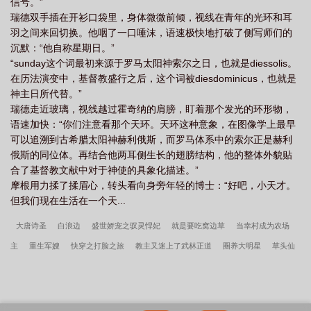
信号。”
瑞德双手插在开衫口袋里，身体微微前倾，视线在青年的光环和耳
羽之间来回切换。他咽了一口唾沫，语速极快地打破了侧写师们的
沉默：“他自称星期日。”
“sunday这个词最初来源于罗马太阳神索尔之日，也就是diessolis。
在历法演变中，基督教盛行之后，这个词被diesdominicus，也就是
神主日所代替。”
瑞德走近玻璃，视线越过霍奇纳的肩膀，盯着那个发光的环形物，
语速加快：“你们注意看那个天环。天环这种意象，在图像学上最早
可以追溯到古希腊太阳神赫利俄斯，而罗马体系中的索尔正是赫利
俄斯的同位体。再结合他两耳侧生长的翅膀结构，他的整体外貌贴
合了基督教文献中对于神使的具象化描述。”
摩根用力揉了揉眉心，转头看向身旁年轻的博士：“好吧，小天才。
但我们现在生活在一个天...
大唐诗圣
白浪边
盛世娇宠之驭灵悍妃
就是要吃窝边草
当幸村成为农场
主
重生军嫂
快穿之打脸之旅
教主又迷上了武林正道
圈养大明星
草头仙
之驱邪_艾苃薇【完结+番外】
美人独步
穿到八年后发现我和死对头喜结连理了
星际宠婚巨星
揽你入怀中[娱乐圈]
六零小老鼠日常
紫气冬来
结婚？想得
美！
救了一头濒死的龙
不二臣
你坏，可我看不见！
心动未眠
凌霄花上