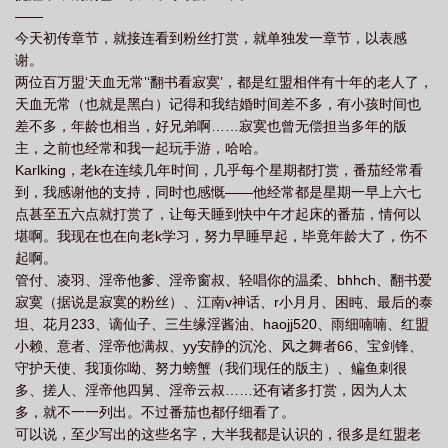
——
问道免费阅读全文无弹窗
今天初传章节，就接连看到粉丝打赏，就单独发一章节，以表感
谢。
两位百万盟‘天血无常’‘翻书看寂寞’，都是红盟相伴有十年的老人了，
天血无常（也就是黑白）记得和我结婚时间差不多，有小孩时间也
差不多，年龄也相当，好兄弟啊……寂寞也曾无偿担当多年的版
主，之前也经常和我一起玩手游，哈哈。
Karlking，老k在连续几年时间，几乎每个星期都打赏，番茄经常看
到，我感谢他的支持，同时也感慨——他经常都是星期一早上六七
点甚至五六点就打赏了，让每天睡到快中午才起床的番茄，情何以
堪啊。我现在也在向老k学习，努力早睡早起，毕竟年龄大了，伤不
起啊。
管付、凌羽、淫帝他爹、淫帝窗叔、轻唱你的温柔、bhhch、翻书爱
寂寞（据说是寂寞的粉丝）、江南v神话、r小月月、困盹、最后的泰
坦、花月233、谪仙子、三生缘淫酱油、haojj520、雨细喃喃、红盟
小赖、意者、淫帝他满叔、yy安静的沉沦、风之舞者66、宝剑锋、
守护天使、我顶你呦、努力螃蟹（我们现任的版主）、鳊鱼刺很
多、搓人、淫帝他四舅、淫帝云叔……还有诸多打赏，因为人太
多，就不一一列出。不过番茄也都仔细看了。
可以说，至少写出的这些名字，大半我都是认识的，很多是红盟老