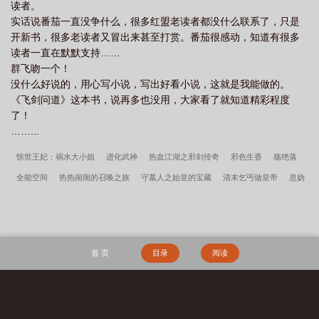
读者。
实话说番茄一直没争什么，很多红盟老读者都没什么联系了，只是
开新书，很多老读者又冒出来甚至打赏。番茄很感动，知道有很多
读者一直在默默支持……
群飞吻一个！
没什么好说的，用心写小说，写出好看小说，这就是我能做的。
《飞剑问道》这本书，说再多也没用，大家看了就知道精彩程度
了！
……...
惊世王妃：祸水大小姐
进化武神
热血江湖之邪剑传奇
邪色生香
殇绝落
全能空间
热热闹闹的召唤之旅
守墓人之始皇的宝藏
清末乞丐做皇帝
息妫
传
帝凰决：凤驭九宠
异鼎
开局血崩的无限
碧水天堂
最强复兴
永不结
痂的伤
阳光狠受
重生过上好日子
魔少战天
火影之惊涛骇浪
李小萌周文
瑞全集免费阅读
掏空家底，资本家大小姐嫁军少
我高育良的学生，必须进步
首 页
目录
阅读
三国：开局截胡关羽，割据一方
大荒经
逆转
边军悍卒
李小萌周文瑞
宋
柔荆风傲骨不寒百度云
瘾少女李小萌周文瑞全文完整版