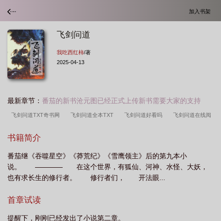
加入书架
飞剑问道
我吃西红柿
/著
2025-04-13
最新章节：
番茄的新书沧元图已经正式上传新书需要大家的支持
飞剑问道TXT奇书网
飞剑问道全本TXT
飞剑问道好看吗
飞剑问道在线阅
读
飞剑问道秦云
飞剑问道免费阅读
飞剑问道女主
飞剑问道境界划
书籍简介
分
飞剑问道漫画免费
飞剑问道女主角有几个
飞剑问道境界详细划分
飞
番茄继《吞噬星空》《莽荒纪》《雪鹰领主》后的第九本小
剑问道 我吃西红柿
飞剑问道动漫免费观看
飞剑问道TXT
飞剑问道百度百
说。 ———— 在这个世界，有狐仙、河神、水怪、大妖，
科
飞剑问道无弹窗免费阅读
飞剑问道全文免费阅读
飞剑问道免费阅读笔趣
也有求长生的修行者。 修行者们， 开法眼...
阁
飞剑问道主角结局太弱了吧
飞剑问道和沧元图哪个好看
飞剑问道尘霜结
首章试读
局是什么
飞剑问道txt
飞剑问道免费全文阅读
飞剑问道主角
飞剑问道
笔趣阁
飞剑问道漫画下拉式免费观看
飞剑问道笔趣阁无弹窗免费阅读
飞剑
提醒下，刚刚已经发出了小说第二章。