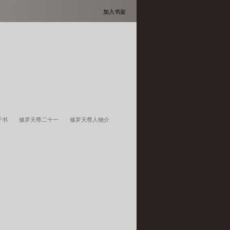
加入书架
电子书
修罗天尊二十一
修罗天尊人物介
炼境界划分
修罗天尊魂帝
修罗天尊聊天
天尊动漫在线观看全集
修罗天尊最新章节
修
修罗天尊简介
修罗天尊笔
修罗天尊境
修罗天尊无天有几个女人
修罗天尊主角介
无天
修罗天尊主角几个老婆
修罗天尊境界划