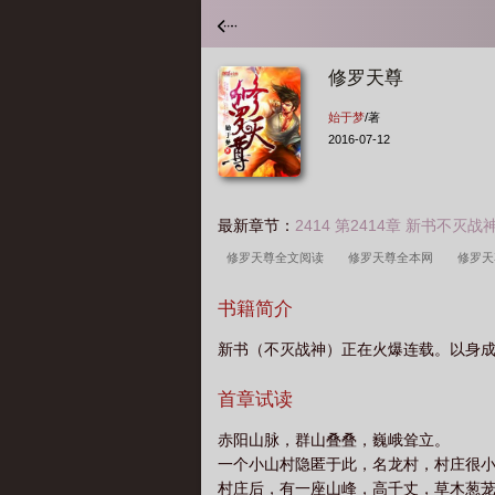
修罗天尊
始于梦
/著
2016-07-12
最新章节：
2414 第2414章 新书不
修罗天尊全文阅读
修罗天尊全本网
修罗
绍
修罗天尊百度百科
修罗天尊正版阅读
书籍简介
群
修罗天尊百度百科女主
修罗天尊无弹窗
新书（不灭战神）正在火爆连载。以身
罗天尊TXT奇书网
修罗天尊有几个女主
修
界
无天主角 吞元蛙修罗天尊
修罗天尊有声
首章试读
绍
修罗天尊TXT
修罗天尊笔趣阁无弹窗
赤阳山脉，群山叠叠，巍峨耸立。
分
修罗天尊是什么意思
修罗天尊TXT书包
一个小山村隐匿于此，名龙村，村庄很
村庄后，有一座山峰，高千丈，草木葱