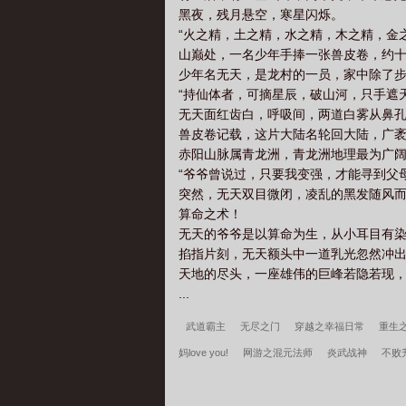
黑夜，残月悬空，寒星闪烁。
“火之精，土之精，水之精，木之精，金
山巅处，一名少年手捧一张兽皮卷，约
少年名无天，是龙村的一员，家中除了
“持仙体者，可摘星辰，破山河，只手遮
无天面红齿白，呼吸间，两道白雾从鼻
兽皮卷记载，这片大陆名轮回大陆，广
赤阳山脉属青龙洲，青龙洲地理最为广
“爷爷曾说过，只要我变强，才能寻到父
突然，无天双目微闭，凌乱的黑发随风
算命之术！
无天的爷爷是以算命为生，从小耳目有
掐指片刻，无天额头中一道乳光忽然冲
天地的尽头，一座雄伟的巨峰若隐若现
...
武道霸主
无尽之门
穿越之幸福日常
重生
妈love you!
网游之混元法师
炎武战神
不败
的学生，必须进步
三国：开局截胡关羽，割据一