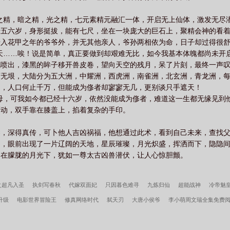
之精，暗之精，光之精，七元素精元融汇一体，开启无上仙体，激发无尽潜
十五六岁，身形挺拔，能有七尺，坐在一块庞大的巨石上，聚精会神的看
步入花甲之年的爷爷外，并无其他亲人，爷孙两相依为命，日子却过得很
天……唉！说是简单，真正要做到却艰难无比，如今我基本体魄都尚未开启
孔喷出，漆黑的眸子移开兽皮卷，望向天空的残月，呆了片刻，最终一声
袤无垠，大陆分为五大洲，中耀洲，西虎洲，南雀洲，北玄洲，青龙洲，
阔，人口何止千万，但能成为俢者却寥寥无几，更别谈只手遮天！
母，可我如今都已经十六岁，依然没能成为俢者，难道这一生都无缘见到他
而动，双手靠在膝盖上，掐着复杂的手印。
染，深得真传，可卜他人吉凶祸福，他想通过此术，看到自己未来，查找
出，眼前出现了一片辽阔的天地，星辰璀璨，月光炽盛，挥洒而下，隐隐
，在朦胧的月光下，犹如一尊太古凶兽潜伏，让人心惊胆颤。
之超凡入圣
执剑写春秋
代嫁双面妃
只因暮色难寻
九炼归仙
超能战神
冷帝魅
升级
电影世界冒险王
修真网络时代
弑天刃
大唐小侯爷
李小萌周文瑞全集免费
方
大荒经
逆转
边军悍卒
李小萌周文瑞
宋柔荆风傲骨不寒百度云
瘾少女李小