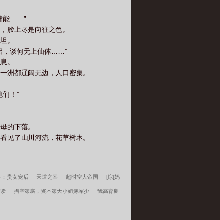
能……”
着，脸上尽是向往之色。
舒坦。
，谈何无上仙体……”
叹息。
每一洲都辽阔无边，人口密集。
们！”
父母的下落。
间看见了山川河流，花草树木。
皇：贵女宠后
天道之宰
超时空大帝国
[综]妈
阅读
掏空家底，资本家大小姐嫁军少
我高育良
萌周文瑞全文完整版