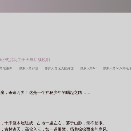
灭战神正式启动关于天尊后续说明
天尊笔趣阁
修罗天尊评价
修罗天尊无天的身世
修罗天尊txt
修罗天尊txt八零
修罗天尊始于梦
修罗武神动漫在线观看全集
修罗天尊始于梦笔趣阁
修罗天尊修
全文免费阅读
星辰变之修罗天尊
修罗天尊TXT免费全本
修罗天尊好看吗
修罗
成魔，杀遍万界！这是一个神秘少年的崛起之路……
罗天尊 始于梦
修罗天尊等级划分简介
修罗天尊等级划分
修罗天尊女主人物简介
书
修罗天尊几个女主
修罗天尊短剧
修罗天尊百科
修罗天尊全文免费阅读
修罗天尊女主
修罗天尊主角
修罗天尊女主角有几个
修罗天尊秦命
修罗天尊
网
修罗天尊TXT百度
小，十来座木屋组成，占地一里左右，落于山脉，毫不起眼。
茏，古树参天，高耸入云，如一道屏障，挡着徐徐而来的寒风。